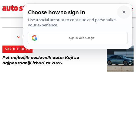
PRONAĐENO 1 REZULTATA ZA TAG “
TVRTKA
”
Sign in with Google
SAVJETUJEMO
Pet najboljih poslovnih auta: Koji su
najpouzdaniji izbori za 2026.