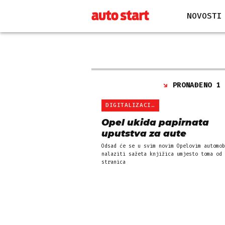
NOVOSTI
PRONAĐENO 1
DIGITALIZACIJA
Opel ukida papirnata
uputstva za aute
Odsad će se u svim novim Opelovim automob
nalaziti sažeta knjižica umjesto toma od 
stranica