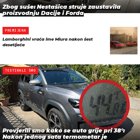
Zbog suše: Nestašica struje zaustavila
proizvodnju Dacije i Forda
PREMIJERA
Lamborghini vraća ime Miura nakon šest
desetljeća
TESTIRALI SMO
Provjerili smo kako se auto grije pri 38°:
Nakon jednog sata termometar je