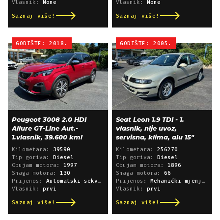
Vlasnik:
None
Vlasnik:
None
Saznaj više!
Saznaj više!
GODIŠTE: 2018.
GODIŠTE: 2005.
Peugeot 3008 2.0 HDI
Seat Leon 1.9 TDI - 1.
Allure GT-Line Aut.-
vlasnik, nije uvoz,
1.vlasnik, 39.600 km!
servisna, klima, alu 15"
Kilometara:
39590
Kilometara:
256270
Tip goriva:
Diesel
Tip goriva:
Diesel
Obujam motora:
1997
Obujam motora:
1896
Snaga motora:
130
Snaga motora:
66
Prijenos:
Automatski sekvencijski
Prijenos:
Mehanički mjenjač
Vlasnik:
prvi
Vlasnik:
prvi
Saznaj više!
Saznaj više!