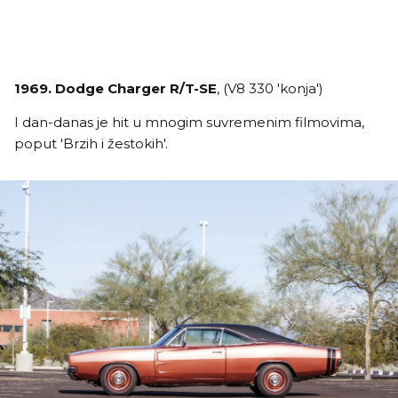
1969. Dodge Charger R/T-SE
, (V8 330 'konja')
I dan-danas je hit u mnogim suvremenim filmovima,
poput 'Brzih i žestokih'.