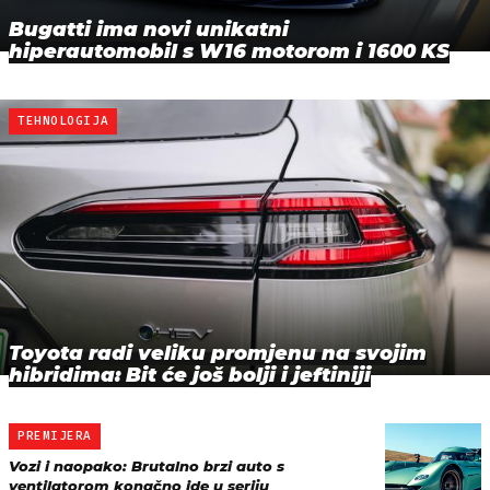
Bugatti ima novi unikatni
hiperautomobil s W16 motorom i 1600 KS
TEHNOLOGIJA
Toyota radi veliku promjenu na svojim
hibridima: Bit će još bolji i jeftiniji
PREMIJERA
Vozi i naopako: Brutalno brzi auto s
ventilatorom konačno ide u seriju