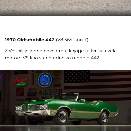
1970 Oldsmobile 442
(V8 365 'konja')
Začetnik je jedne nove ere u kojoj je ta tvrtka uvela
motore V8 kao standardne za modele 442.