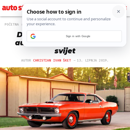
POČETNA
MAGAZIN
8768 PREGLEDA
Deset američkih 'muscle'
Sign in with Google
automobila koji su osvojili
svijet
AUTOR
CHRISTIAN IVAN ŠKET
13. LIPNJA 2019.