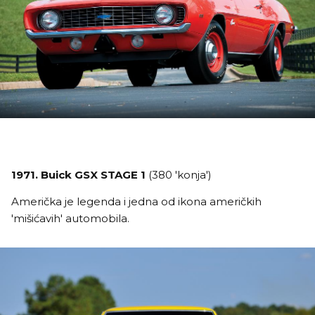
1971. Buick GSX STAGE 1
(380 'konja')
Američka je legenda i jedna od ikona američkih
'mišićavih' automobila.