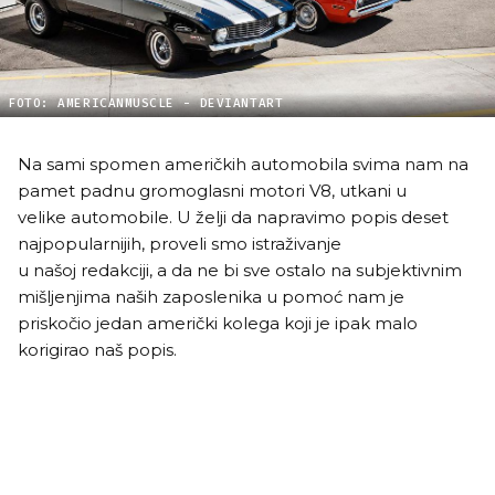
FOTO: AMERICANMUSCLE - DEVIANTART
Na sami spomen američkih automobila svima nam na
pamet padnu gromoglasni motori V8, utkani u
velike automobile. U želji da napravimo popis deset
najpopularnijih, proveli smo istraživanje
u našoj redakciji, a da ne bi sve ostalo na subjektivnim
mišljenjima naših zaposlenika u pomoć nam je
priskočio jedan američki kolega koji je ipak malo
korigirao naš popis.