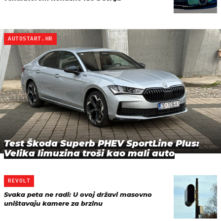
AUTOSTART.HR
Test Škoda Superb PHEV SportLine Plus:
Velika limuzina troši kao mali auto
REVOLT
Svaka peta ne radi: U ovoj državi masovno
uništavaju kamere za brzinu