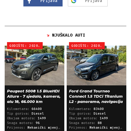
Prijava
Prijava
NJUŠKALO AUTI
GODIŠTE: 2020.
GODIŠTE: 2020.
Peugeot 5008 1.5 BlueHDI
Ford Grand Tourneo
Allure - 7 sjedala, kamera,
Connect 1.5 TDCi Titanium
alu 18, 66.000 km
L2 - panorama, navigacija
Kilometara:
66400
Kilometara:
83400
Tip goriva:
Diesel
Tip goriva:
Diesel
Obujam motora:
1499
Obujam motora:
1499
Snaga motora:
96
Snaga motora:
88
Prijenos:
Mehanički mjenjač
Prijenos:
Mehanički mjenjač