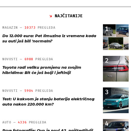
NAJČITANIJE
1
MAGAZIN —
10373
PREGLEDA
Do 12.000 eura: Pet limuzina iz vremena kada
su auti još bili 'normalni'
2
NOVOSTI —
6988
PREGLEDA
Toyota radi veliku promjenu na svojim
hibridima: Bit će još bolji i jeftiniji
3
NOVOSTI —
5904
PREGLEDA
Test: U kakvom je stanju baterija električnog
auta nakon 220.000 km?
4
AUTO —
4336
PREGLEDA
Prve fotografije: Ovo je novi A2, najštedljiviji