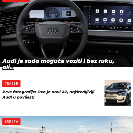
Audi je sada moguće voziti i bez ruku,
ali...
TEASER
Prve fotografije: Ovo je novi A2, najštedljiviji
Audi u povijesti
EUROPA