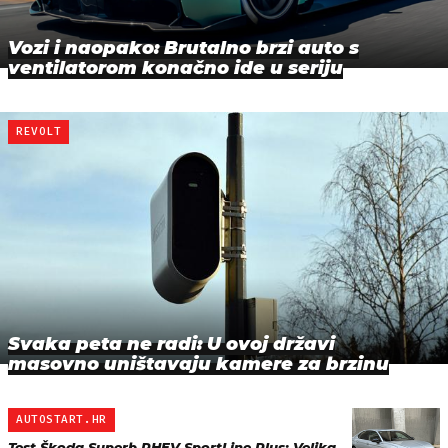
Vozi i naopako: Brutalno brzi auto s
ventilatorom konačno ide u seriju
REVOLT
Svaka peta ne radi: U ovoj državi
masovno uništavaju kamere za brzinu
AUTOSTART.HR
Test Škoda Superb PHEV SportLine Plus: Velika