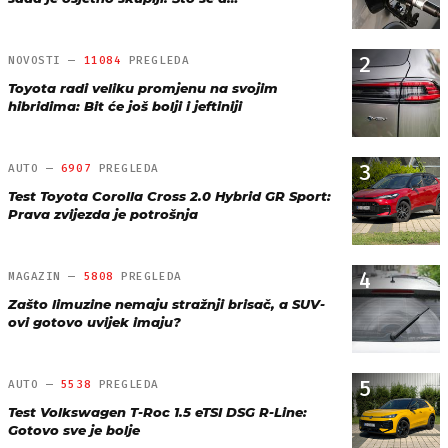
2
NOVOSTI —
11084
PREGLEDA
Toyota radi veliku promjenu na svojim
hibridima: Bit će još bolji i jeftiniji
3
AUTO —
6907
PREGLEDA
Test Toyota Corolla Cross 2.0 Hybrid GR Sport:
Prava zvijezda je potrošnja
4
MAGAZIN —
5808
PREGLEDA
Zašto limuzine nemaju stražnji brisač, a SUV-
ovi gotovo uvijek imaju?
5
AUTO —
5538
PREGLEDA
Test Volkswagen T-Roc 1.5 eTSI DSG R-Line:
Gotovo sve je bolje