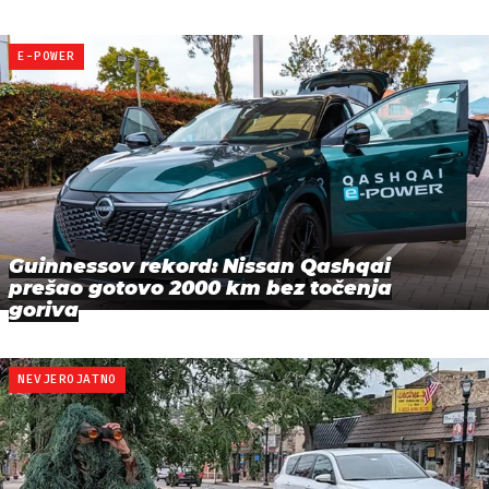
E-POWER
Guinnessov rekord: Nissan Qashqai
prešao gotovo 2000 km bez točenja
goriva
NEVJEROJATNO