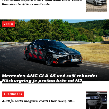
limuzina troši kao mali auto
VIDEO
Mercedes-AMG CLA 45 već ruši rekorde:
Nürburgring je prošao brže od M2
AUTONOMIJA
Audi je sada moguće voziti i bez ruku, ali...