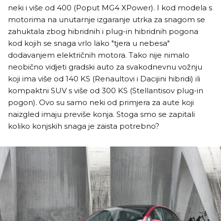
neki i više od 400 (Poput MG4 XPower). I kod modela s
motorima na unutarnje izgaranje utrka za snagom se
zahuktala zbog hibridnih i plug-in hibridnih pogona
kod kojih se snaga vrlo lako "tjera u nebesa"
dodavanjem električnih motora. Tako nije nimalo
neobično vidjeti gradski auto za svakodnevnu vožnju
koji ima više od 140 KS (Renaultovi i Dacijini hibridi) ili
kompaktni SUV s više od 300 KS (Stellantisov plug-in
pogon). Ovo su samo neki od primjera za aute koji
naizgled imaju previše konja. Stoga smo se zapitali
koliko konjskih snaga je zaista potrebno?