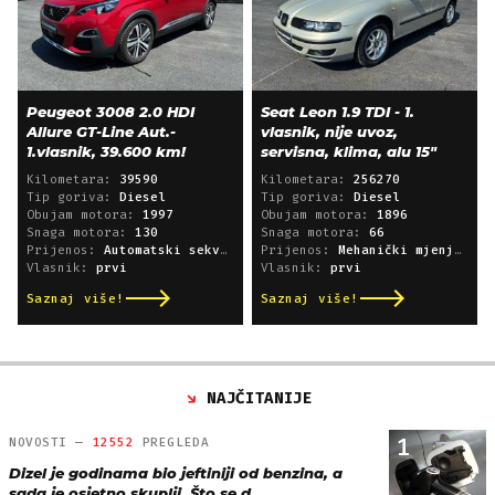
Peugeot 3008 2.0 HDI
Seat Leon 1.9 TDI - 1.
Allure GT-Line Aut.-
vlasnik, nije uvoz,
1.vlasnik, 39.600 km!
servisna, klima, alu 15"
Kilometara:
39590
Kilometara:
256270
Tip goriva:
Diesel
Tip goriva:
Diesel
Obujam motora:
1997
Obujam motora:
1896
Snaga motora:
130
Snaga motora:
66
Prijenos:
Automatski sekvencijski
Prijenos:
Mehanički mjenjač
Vlasnik:
prvi
Vlasnik:
prvi
Saznaj više!
Saznaj više!
NAJČITANIJE
1
NOVOSTI —
12552
PREGLEDA
Dizel je godinama bio jeftiniji od benzina, a
sada je osjetno skuplji. Što se d…