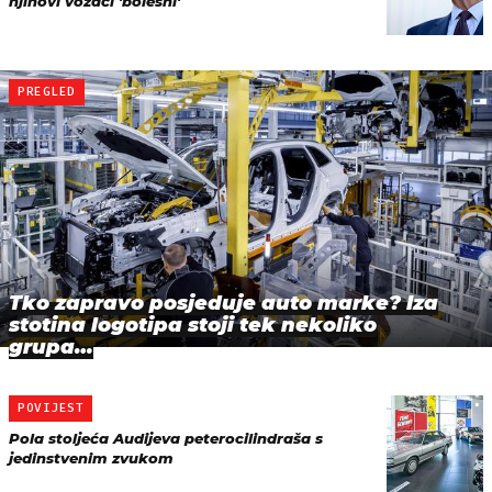
njihovi vozači 'bolesni'
PREGLED
Tko zapravo posjeduje auto marke? Iza
stotina logotipa stoji tek nekoliko
grupa…
POVIJEST
Pola stoljeća Audijeva peterocilindraša s
jedinstvenim zvukom