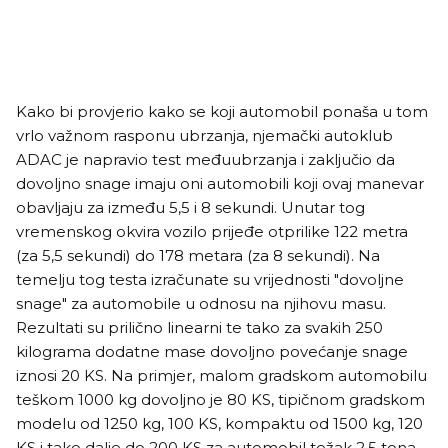
Kako bi provjerio kako se koji automobil ponaša u tom
vrlo važnom rasponu ubrzanja, njemački autoklub
ADAC je napravio test međuubrzanja i zaključio da
dovoljno snage imaju oni automobili koji ovaj manevar
obavljaju za između 5,5 i 8 sekundi. Unutar tog
vremenskog okvira vozilo prijeđe otprilike 122 metra
(za 5,5 sekundi) do 178 metara (za 8 sekundi). Na
temelju tog testa izračunate su vrijednosti "dovoljne
snage" za automobile u odnosu na njihovu masu.
Rezultati su prilično linearni te tako za svakih 250
kilograma dodatne mase dovoljno povećanje snage
iznosi 20 KS. Na primjer, malom gradskom automobilu
teškom 1000 kg dovoljno je 80 KS, tipičnom gradskom
modelu od 1250 kg, 100 KS, kompaktu od 1500 kg, 120
KS i tako dalje do 200 KS za automobil težak 2,5 tona.