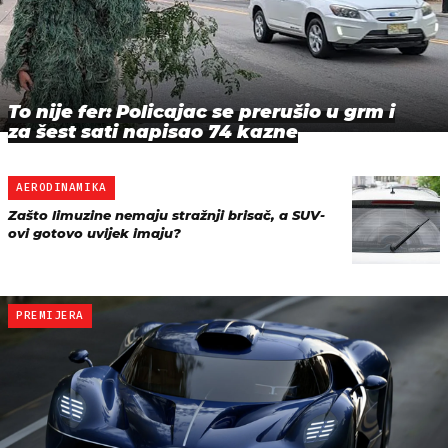
To nije fer: Policajac se prerušio u grm i
za šest sati napisao 74 kazne
AERODINAMIKA
Zašto limuzine nemaju stražnji brisač, a SUV-
ovi gotovo uvijek imaju?
PREMIJERA