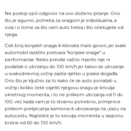
Ne postoji opći odgovor na ovo složeno pitanje. Ono
što je sigurno, potreba za snagom je individualna, a
ovisi i o tome za što vam auto treba i što očekujete od
njega.
Čisti broj konjskih snaga ili kilovata malo govori, jer svaki
automobil različito pretvara "konjske snage" u
performanse. Neko previše važno mjerilo nije ni
podatak o ubrzanju do 100 km/h jer takvo se ubrzanje
u svakodnevnoj vožnji zaista rijetko u praksi događa.
Ono što je ključno za to kako će se auto ponašati u
vožnji i koliko ćete osjetiti njegovu snagu je krivulja
okretnog momenta, i to ne prilikom ubrzanja od 0 do
100, već kada vam je to stvarno potrebno, primjerice
prilikom pretjecanja kamiona ili ubrzavanja na ulazu na
autocestu. Najčešće je to krivulja momenta u rasponu
brzine od 60 do 100 km/h.