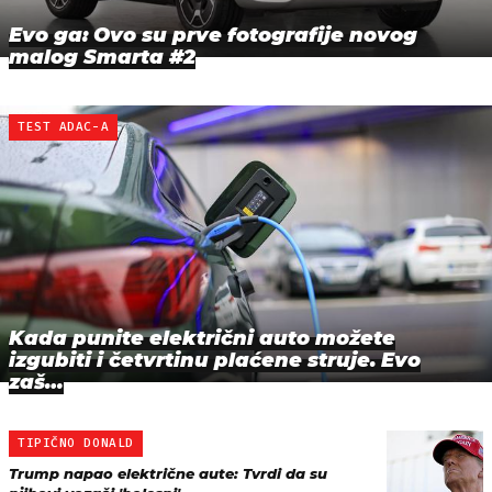
Evo ga: Ovo su prve fotografije novog
malog Smarta #2
TEST ADAC-A
Kada punite električni auto možete
izgubiti i četvrtinu plaćene struje. Evo
zaš…
TIPIČNO DONALD
Trump napao električne aute: Tvrdi da su