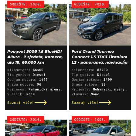
GODIŠTE: 2020.
GODIŠTE: 2020.
Peugeot 5008 1.5 BlueHDI
Ford Grand Tourneo
Allure - 7 sjedala, kamera,
Connect 1.5 TDCi Titanium
alu 18, 66.000 km
L2 - panorama, navigacija
Kilometara:
66400
Kilometara:
83400
Tip goriva:
Diesel
Tip goriva:
Diesel
Obujam motora:
1499
Obujam motora:
1499
Snaga motora:
96
Snaga motora:
88
Prijenos:
Mehanički mjenjač
Prijenos:
Mehanički mjenjač
Vlasnik:
None
Vlasnik:
None
Saznaj više!
Saznaj više!
GODIŠTE: 2018.
GODIŠTE: 2005.