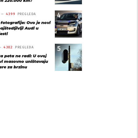
n 220.000 km?
4
O —
4399
PREGLEDA
 fotografije: Ovo je novi
ajštedljiviji Audi u
esti
5
 —
4302
PREGLEDA
a peta ne radi: U ovoj
vi masovno uništavaju
re za brzinu