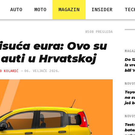
AUTO
MOTO
MAGAZIN
INSIDER
TEC
8508 PREGLEDA
tisuća eura: Ovo su
MAGA
i auti u Hrvatskoj
Do 1
iz v
bili 
O KOLARIĆ
06. VELJAČE 2026.
NOVO
Toyo
na s
još bo
NOVO
Test
bate