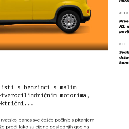
nako
AUT
Prve
A2, n
povij
OFF
Svak
drža
kame
listi s benzinci s malim
etverocilindričnim motorima,
ektrični...
vatskoj danas sve češće počinje s pitanjem
že proći. Iako su cijene posljednjih godina