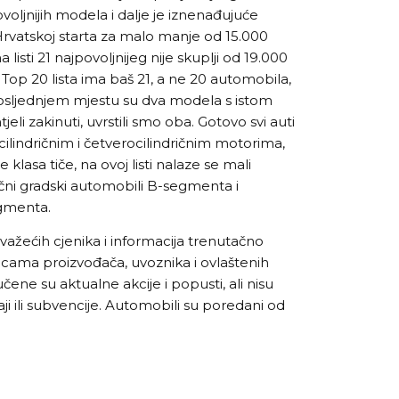
oljnijih modela i dalje je iznenađujuće
u Hrvatskoj starta za malo manje od 15.000
a listi 21 najpovoljnijeg nije skuplji od 19.000
 Top 20 lista ima baš 21, a ne 20 automobila,
osljednjem mjestu su dva modela s istom
eli zakinuti, uvrstili smo oba. Gotovo svi auti
ocilindričnim i četverocilindričnim motorima,
se klasa tiče, na ovoj listi nalaze se mali
ični gradski automobili B-segmenta i
egmenta.
 važećih cjenika i informacija trenutačno
cama proizvođača, uvoznika i ovlaštenih
čene su aktualne akcije i popusti, ali nisu
aji ili subvencije. Automobili su poredani od