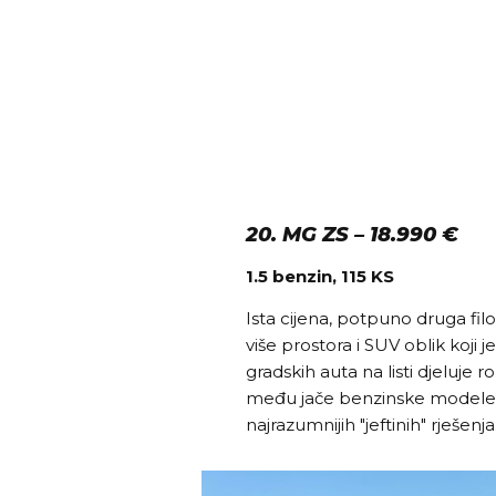
20. MG ZS – 18.990 €
1.5 benzin, 115 KS
Ista cijena, potpuno druga fil
više prostora i SUV oblik koji 
gradskih auta na listi djeluje r
među jače benzinske modele 
najrazumnijih "jeftinih" rješenja