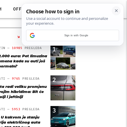
H
OFF
Sign in with Google
NAJČITANIJE
1
ZIN —
10985
PREGLEDA
2.000 eura: Pet limuzina
remena kada su auti još
'normalni'
2
STI —
9765
PREGLEDA
ta radi veliku promjenu
vojim hibridima: Bit će
lji i jeftiniji
3
STI —
5953
PREGLEDA
: U kakvom je stanju
rija električnog auta