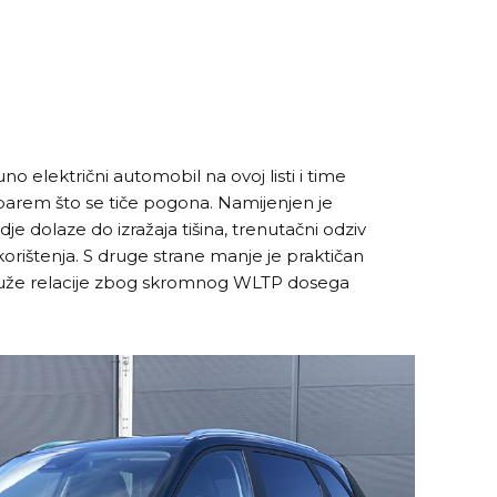
o električni automobil na ovoj listi i time
 barem što se tiče pogona. Namijenjen je
je dolaze do izražaja tišina, trenutačni odziv
korištenja. S druge strane manje je praktičan
duže relacije zbog skromnog WLTP dosega