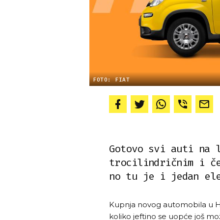
FOTO: FIAT
Gotovo svi auti na 
trocilindričnim i č
no tu je i jedan el
Kupnja novog automobila u Hr
koliko jeftino se uopće još mo