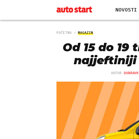
NOVOSTI
POČETNA
MAGAZIN
Od 15 do 19 
najjeftinij
AUTOR
DUBRAVK