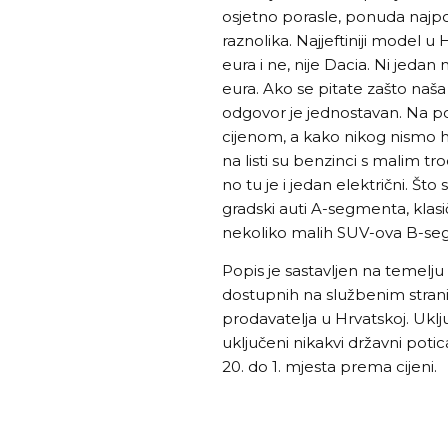
osjetno porasle, ponuda najpov
raznolika. Najjeftiniji model 
eura i ne, nije Dacia. Ni jedan n
eura. Ako se pitate zašto naša
odgovor je jednostavan. Na p
cijenom, a kako nikog nismo htj
na listi su benzinci s malim tr
no tu je i jedan električni. Što 
gradski auti A-segmenta, klas
nekoliko malih SUV-ova B-s
Popis je sastavljen na temelju
dostupnih na službenim strani
prodavatelja u Hrvatskoj. Uklju
uključeni nikakvi državni potic
20. do 1. mjesta prema cijeni.