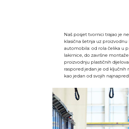
Naš posjet tvornici trajao je ne
klasična šetnja uz proizvodnu li
automobila: od rola čelika u pr
lakirnice, do završne montaže
proizvodnju plastičnih dijelo
raspored jedan je od ključnih 
kao jedan od svojih najnapredn