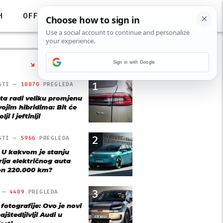
H
OFF
Sign in with Google
NAJČITANIJE
1
STI —
10070
PREGLEDA
ta radi veliku promjenu
vojim hibridima: Bit će
lji i jeftiniji
2
STI —
5966
PREGLEDA
: U kakvom je stanju
rija električnog auta
n 220.000 km?
3
O —
4409
PREGLEDA
 fotografije: Ovo je novi
ajštedljiviji Audi u