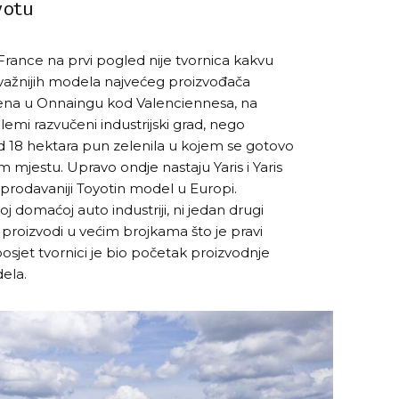
yotu
rance na prvi pogled nije tvornica kakvu
ajvažnijih modela najvećeg proizvođača
tena u Onnaingu kod Valenciennesa, na
lemi razvučeni industrijski grad, nego
18 hektara pun zelenila u kojem se gotovo
m mjestu. Upravo ondje nastaju Yaris i Yaris
ajprodavaniji Toyotin model u Europi.
j domaćoj auto industriji, ni jedan drugi
proizvodi u većim brojkama što je pravi
osjet tvornici je bio početak proizvodnje
dela.