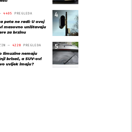
esti
4
 —
4405
PREGLEDA
a peta ne radi: U ovoj
vi masovno uništavaju
re za brzinu
5
ZIN —
4228
PREGLEDA
o limuzine nemaju
nji brisač, a SUV-ovi
vo uvijek imaju?