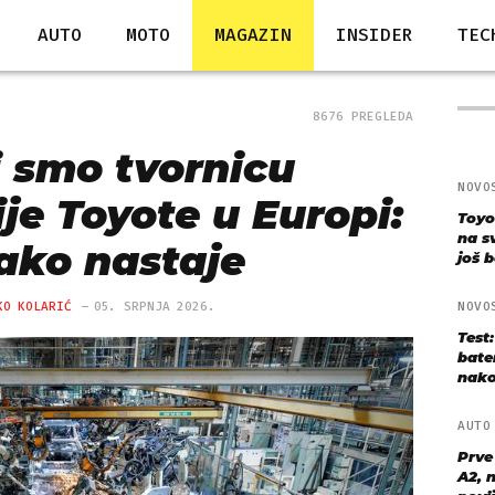
AUTO
MOTO
MAGAZIN
INSIDER
TEC
8676 PREGLEDA
i smo tvornicu
NOVO
je Toyote u Europi:
Toyo
na s
ako nastaje
još bo
KO KOLARIĆ
05. SRPNJA 2026.
NOVO
Test
bate
nako
AUT
Prve
A2, n