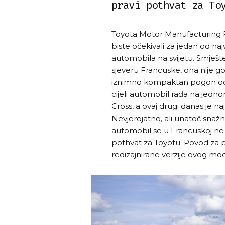
pravi pothvat za To
Toyota Motor Manufacturing F
biste očekivali za jedan od n
automobila na svijetu. Smješ
sjeveru Francuske, ona nije go
iznimno kompaktan pogon od 
cijeli automobil rađa na jedno
Cross, a ovaj drugi danas je n
Nevjerojatno, ali unatoč snažno
automobil se u Francuskoj ne 
pothvat za Toyotu. Povod za p
redizajnirane verzije ovog mo