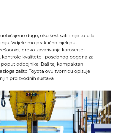
uobičajeno dugo, oko šest sati, i nije to bila
niju. Vidjeli smo praktično cijeli put
ešaonici, preko zavarivanja karoserije i
, kontrole kvalitete i posebnog pogona za
va poput odbojnika. Baš taj kompaktan
razloga zašto Toyota ovu tvornicu opisuje
ijih proizvodnih sustava.