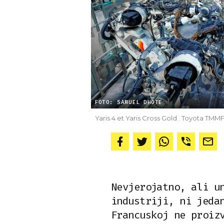
FOTO: SAMUEL DHOTE
Yaris 4 et Yaris Cross Gold . Toyota TMM
Nevjerojatno, ali u
industriji, ni jeda
Francuskoj ne proiz