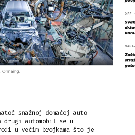
povij
OFF
Svak
drža
kame
MAGA
Zašt
straž
goto
F. Onnaing.
natoč snažnoj domaćoj auto
n drugi automobil se u
vodi u većim brojkama što je