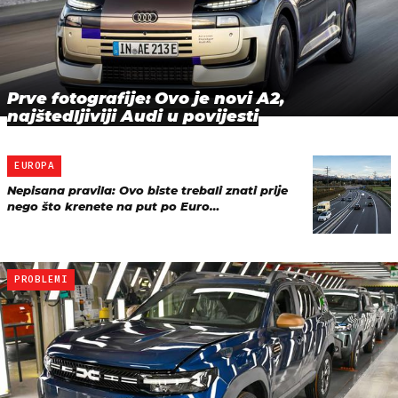
Prve fotografije: Ovo je novi A2,
najštedljiviji Audi u povijesti
EUROPA
Nepisana pravila: Ovo biste trebali znati prije
nego što krenete na put po Euro…
PROBLEMI