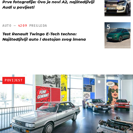
Prve fotografije: Ovo je novi A2, najštedljiviji
Audi u povijesti
5
AUTO —
4209
PREGLEDA
Test Renault Twingo E-Tech techno:
Najštedljiviji auto i dostojan svog imena
POVIJEST