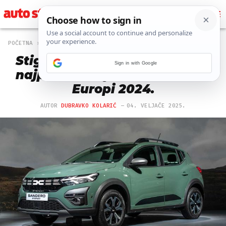
POČETNA
MAGAZIN
1108 PREGLEDA
Stigli službeni podaci: Ovo su
Sign in with Google
najprodavaniji auti i marke U
Europi 2024.
AUTOR
DUBRAVKO KOLARIĆ
04. VELJAČE 2025.