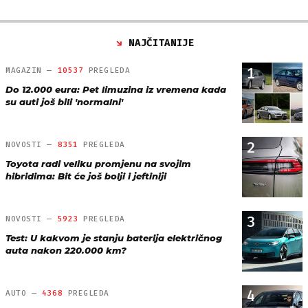
NAJČITANIJE
1
MAGAZIN —
10537
PREGLEDA
Do 12.000 eura: Pet limuzina iz vremena kada
su auti još bili 'normalni'
2
NOVOSTI —
8351
PREGLEDA
Toyota radi veliku promjenu na svojim
hibridima: Bit će još bolji i jeftiniji
3
NOVOSTI —
5923
PREGLEDA
Test: U kakvom je stanju baterija električnog
auta nakon 220.000 km?
4
AUTO —
4368
PREGLEDA