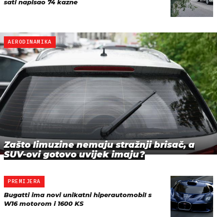
sati napisao 74 kazne
AERODINAMIKA
Zašto limuzine nemaju stražnji brisač, a
SUV-ovi gotovo uvijek imaju?
PREMIJERA
Bugatti ima novi unikatni hiperautomobil s
W16 motorom i 1600 KS