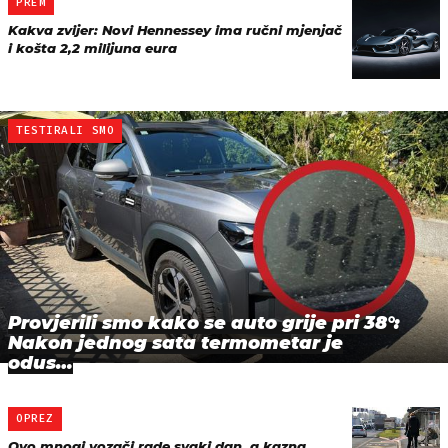
PREM
Kakva zvijer: Novi Hennessey ima ručni mjenjač
i košta 2,2 milijuna eura
TESTIRALI SMO
Provjerili smo kako se auto grije pri 38°:
Nakon jednog sata termometar je
odus…
OPREZ
Ovo mnogi vozači rade svaki dan, a kazna