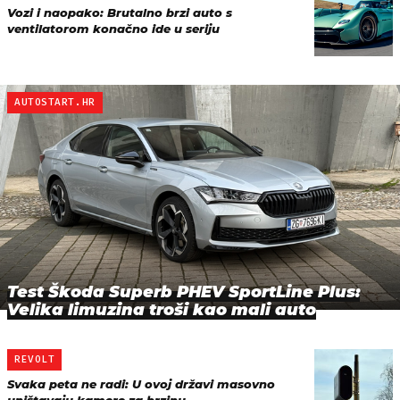
Vozi i naopako: Brutalno brzi auto s
ventilatorom konačno ide u seriju
AUTOSTART.HR
Test Škoda Superb PHEV SportLine Plus:
Velika limuzina troši kao mali auto
REVOLT
Svaka peta ne radi: U ovoj državi masovno
uništavaju kamere za brzinu