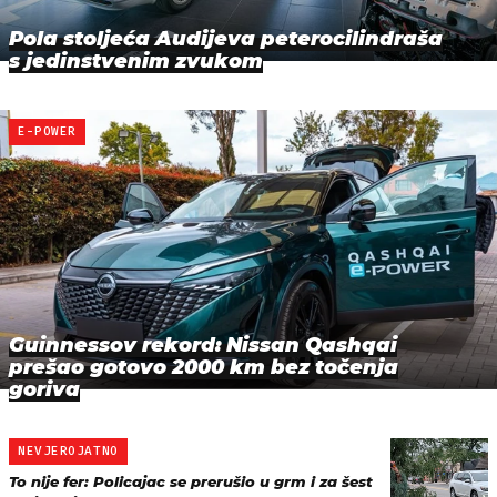
Pola stoljeća Audijeva peterocilindraša
s jedinstvenim zvukom
E-POWER
Guinnessov rekord: Nissan Qashqai
prešao gotovo 2000 km bez točenja
goriva
NEVJEROJATNO
To nije fer: Policajac se prerušio u grm i za šest