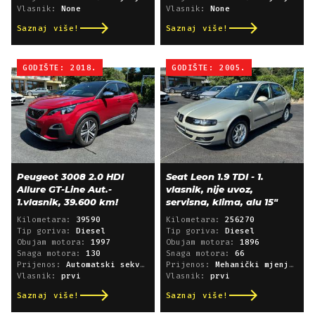
Vlasnik:
None
Vlasnik:
None
Saznaj više!
Saznaj više!
GODIŠTE: 2018.
GODIŠTE: 2005.
Peugeot 3008 2.0 HDI
Seat Leon 1.9 TDI - 1.
Allure GT-Line Aut.-
vlasnik, nije uvoz,
1.vlasnik, 39.600 km!
servisna, klima, alu 15"
Kilometara:
39590
Kilometara:
256270
Tip goriva:
Diesel
Tip goriva:
Diesel
Obujam motora:
1997
Obujam motora:
1896
Snaga motora:
130
Snaga motora:
66
Prijenos:
Automatski sekvencijski
Prijenos:
Mehanički mjenjač
Vlasnik:
prvi
Vlasnik:
prvi
Saznaj više!
Saznaj više!