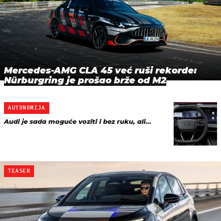
Mercedes-AMG CLA 45 već ruši rekorde:
Nürburgring je prošao brže od M2
AUTONOMIJA
Audi je sada moguće voziti i bez ruku, ali...
TEASER