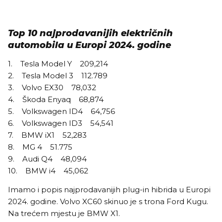
Top 10 najprodavanijih električnih
automobila u Europi 2024. godine
1. Tesla Model Y 209,214
2. Tesla Model 3 112.789
3. Volvo EX30 78,032
4. Škoda Enyaq 68,874
5. Volkswagen ID4 64,756
6. Volkswagen ID3 54,541
7. BMW iX1 52,283
8. MG 4 51.775
9. Audi Q4 48,094
10. BMW i4 45,062
Imamo i popis najprodavanijih plug-in hibrida u Europi
2024. godine. Volvo XC60 skinuo je s trona Ford Kugu.
Na trećem mjestu je BMW X1.