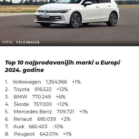
FOTO: VOLKSWAGEN
Top 10 najprodavanijih marki u Europi
2024. godine
1. Volkswagen 1,354,966 +1%
2. Toyota 916,522 +12%
3. BMW 770.249 +6%
4. Škoda 757.000 +12%
5. Mercedes-Benz 709.721 +1%
6. Renault 695.039 +2%
7. Audi 660.403 -10%
8. Peugeot 642.074 +1%