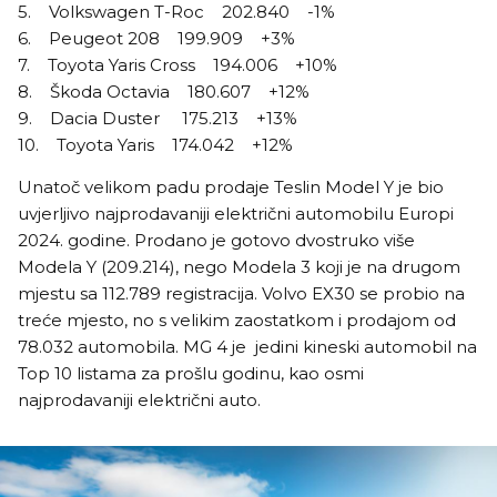
5. Volkswagen T-Roc 202.840 -1%
6. Peugeot 208 199.909 +3%
7. Toyota Yaris Cross 194.006 +10%
8. Škoda Octavia 180.607 +12%
9. Dacia Duster 175.213 +13%
10. Toyota Yaris 174.042 +12%
Unatoč velikom padu prodaje Teslin Model Y je bio
uvjerljivo najprodavaniji električni automobilu Europi
2024. godine. Prodano je gotovo dvostruko više
Modela Y (209.214), nego Modela 3 koji je na drugom
mjestu sa 112.789 registracija. Volvo EX30 se probio na
treće mjesto, no s velikim zaostatkom i prodajom od
78.032 automobila. MG 4 je jedini kineski automobil na
Top 10 listama za prošlu godinu, kao osmi
najprodavaniji električni auto.