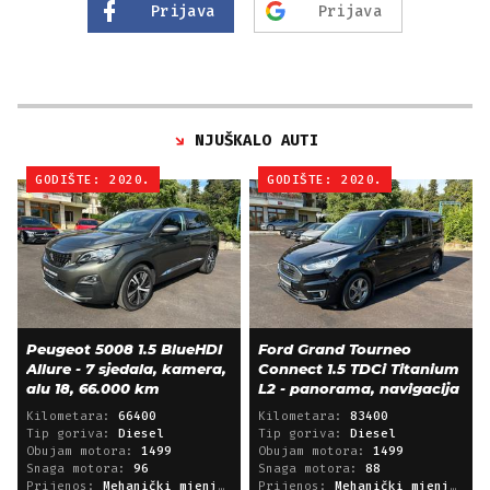
Prijava
Prijava
NJUŠKALO AUTI
GODIŠTE: 2020.
GODIŠTE: 2020.
Peugeot 5008 1.5 BlueHDI
Ford Grand Tourneo
Allure - 7 sjedala, kamera,
Connect 1.5 TDCi Titanium
alu 18, 66.000 km
L2 - panorama, navigacija
Kilometara:
66400
Kilometara:
83400
Tip goriva:
Diesel
Tip goriva:
Diesel
Obujam motora:
1499
Obujam motora:
1499
Snaga motora:
96
Snaga motora:
88
Prijenos:
Mehanički mjenjač
Prijenos:
Mehanički mjenjač