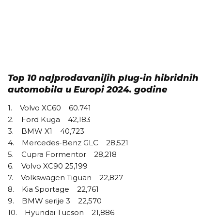
Top 10 najprodavanijih plug-in hibridnih
automobila u Europi 2024. godine
1. Volvo XC60 60.741
2. Ford Kuga 42,183
3. BMW X1 40,723
4. Mercedes-Benz GLC 28,521
5. Cupra Formentor 28,218
6. Volvo XC90 25,199
7. Volkswagen Tiguan 22,827
8. Kia Sportage 22,761
9. BMW serije 3 22,570
10. Hyundai Tucson 21,886