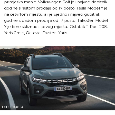
primjerka manje. Volkswagen Golf je i najveći dobitnik
godine s rastom prodaje od 17 posto. Tesla Model Y je
na četvrtom mjestu, ali je ujedno i najveći gubitnik
godine s padom prodaje od 17 posto. Također, Model
Y je time skliznuo s prvog mjesta. Ostatak T-Roc, 208,
Yaris Cross, Octavia, Duster i Yaris.
FOTO: DACIA