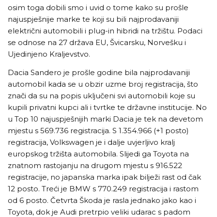
osim toga dobili smo i uvid o tome kako su prošle
najuspješnije marke te koji su bili najprodavaniji
električni automobili i plug-in hibridi na tržištu. Podaci
se odnose na 27 država EU, Švicarsku, Norvešku i
Ujedinjeno Kraljevstvo.
Dacia Sandero je prošle godine bila najprodavaniji
automobil kada se u obzir uzme broj registracija, što
znači da su na popis uključeni svi automobili koje su
kupili privatni kupci ali i tvrtke te državne institucije. No
u Top 10 najuspješnijih marki Dacia je tek na devetom
mjestu s 569.736 registracija. S 1.354.966 (+1 posto)
registracija, Volkswagen je i dalje uvjerljivo kralj
europskog tržišta automobila. Slijedi ga Toyota na
znatnom rastojanju na drugom mjestu s 916.522
registracije, no japanska marka ipak bilježi rast od čak
12 posto. Treći je BMW s 770.249 registracija i rastom
od 6 posto. Četvrta Škoda je rasla jednako jako kao i
Toyota, dok je Audi pretrpio veliki udarac s padom