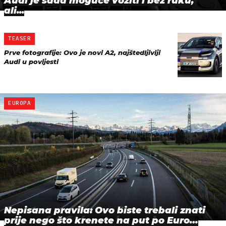
Audi je sada moguće voziti i bez ruku,
ali...
TEASER
Prve fotografije: Ovo je novi A2, najštedljiviji
Audi u povijesti
EUROPA
Nepisana pravila: Ovo biste trebali znati
prije nego što krenete na put po Euro…