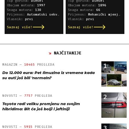
Tip goriva:
Diesel
Tip goriva:
Diesel
Obujam motora:
1997
Obujam motora:
1896
Snaga motora:
130
Snaga motora:
66
Prijenos:
Automatski sekvencijski
Prijenos:
Mehanički mjenjač
Vlasnik:
prvi
Vlasnik:
prvi
Saznaj više!
Saznaj više!
NAJČITANIJE
1
MAGAZIN —
10465
PREGLEDA
Do 12.000 eura: Pet limuzina iz vremena kada
su auti još bili 'normalni'
2
NOVOSTI —
7757
PREGLEDA
Toyota radi veliku promjenu na svojim
hibridima: Bit će još bolji i jeftiniji
3
NOVOSTI —
5915
PREGLEDA