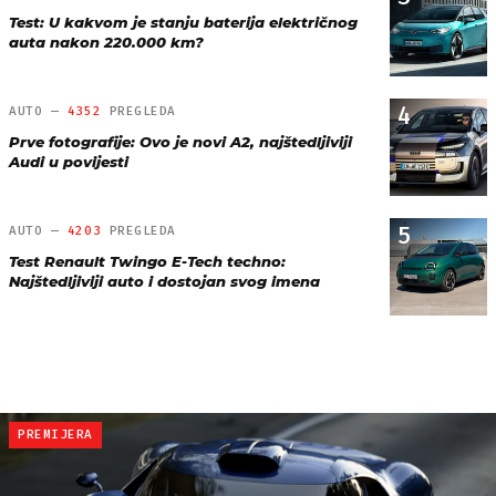
Test: U kakvom je stanju baterija električnog
auta nakon 220.000 km?
4
AUTO —
4352
PREGLEDA
Prve fotografije: Ovo je novi A2, najštedljiviji
Audi u povijesti
5
AUTO —
4203
PREGLEDA
Test Renault Twingo E-Tech techno:
Najštedljiviji auto i dostojan svog imena
PREMIJERA