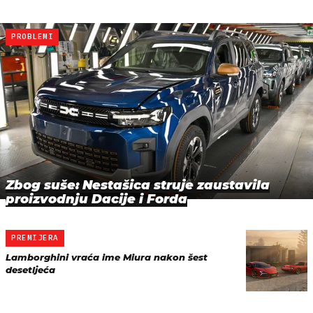
PROBLEMI
Zbog suše: Nestašica struje zaustavila
proizvodnju Dacije i Forda
PREMIJERA
Lamborghini vraća ime Miura nakon šest
desetljeća