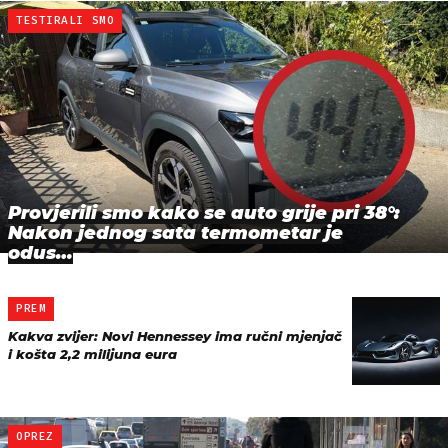
TESTIRALI SMO
Provjerili smo kako se auto grije pri 38°:
Nakon jednog sata termometar je
odus…
PREM
Kakva zvijer: Novi Hennessey ima ručni mjenjač
i košta 2,2 milijuna eura
OPREZ