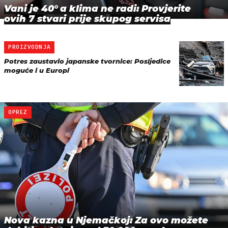
Vani je 40° a klima ne radi: Provjerite
ovih 7 stvari prije skupog servisa
PROIZVODNJA
Potres zaustavio japanske tvornice: Posljedice
moguće i u Europi
OPREZ
Nova kazna u Njemačkoj: Za ovo možete