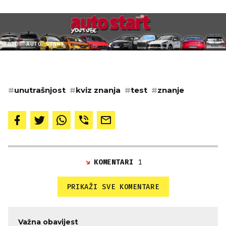
FOTO: AUTO START
#
unutrašnjost
#
kviz znanja
#
test
#
znanje
KOMENTARI
1
PRIKAŽI SVE KOMENTARE
Važna obavijest