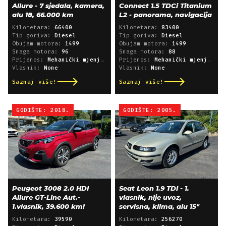
Allure - 7 sjedala, kamera,
Connect 1.5 TDCi Titanium
alu 18, 66.000 km
L2 - panorama, navigacija
Kilometara:
66400
Kilometara:
83400
Tip goriva:
Diesel
Tip goriva:
Diesel
Obujam motora:
1499
Obujam motora:
1499
Snaga motora:
96
Snaga motora:
88
Prijenos:
Mehanički mjenjač
Prijenos:
Mehanički mjenjač
Vlasnik:
None
Vlasnik:
None
Saznaj više!
Saznaj više!
GODIŠTE: 2018.
GODIŠTE: 2005.
Peugeot 3008 2.0 HDI
Seat Leon 1.9 TDI - 1.
Allure GT-Line Aut.-
vlasnik, nije uvoz,
1.vlasnik, 39.600 km!
servisna, klima, alu 15"
Kilometara:
39590
Kilometara:
256270