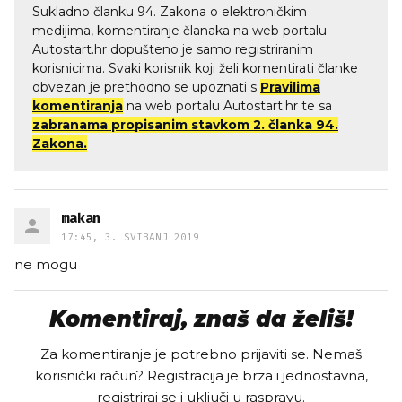
Sukladno članku 94. Zakona o elektroničkim
medijima, komentiranje članaka na web portalu
Autostart.hr dopušteno je samo registriranim
korisnicima. Svaki korisnik koji želi komentirati članke
obvezan je prethodno se upoznati s
Pravilima
komentiranja
na web portalu Autostart.hr te sa
zabranama propisanim stavkom 2. članka 94.
Zakona.
makan
17:45, 3. SVIBANJ 2019
ne mogu
Komentiraj, znaš da želiš!
Za komentiranje je potrebno prijaviti se. Nemaš
korisnički račun? Registracija je brza i jednostavna,
registriraj se i uključi u raspravu.