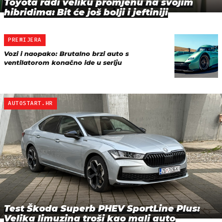
Toyota radi veliku promjenu na svojim
hibridima: Bit će još bolji i jeftiniji
PREMIJERA
Vozi i naopako: Brutalno brzi auto s
ventilatorom konačno ide u seriju
AUTOSTART.HR
Test Škoda Superb PHEV SportLine Plus:
Velika limuzina troši kao mali auto