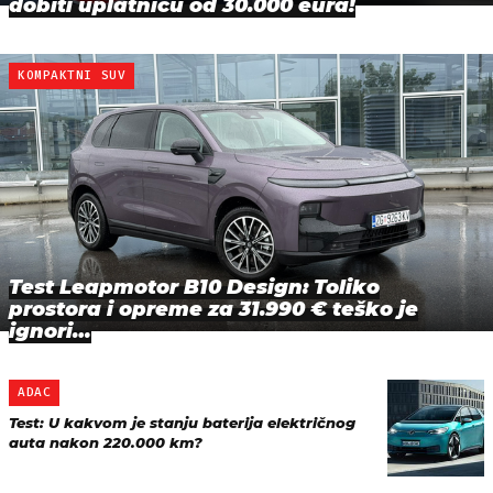
dobiti uplatnicu od 30.000 eura!
KOMPAKTNI SUV
Test Leapmotor B10 Design: Toliko
prostora i opreme za 31.990 € teško je
ignori…
ADAC
Test: U kakvom je stanju baterija električnog
auta nakon 220.000 km?