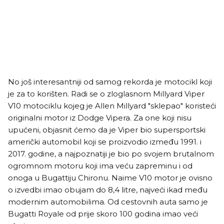
No još interesantniji od samog rekorda je motocikl koji
je za to korišten. Radi se o zloglasnom Millyard Viper
V10 motociklu kojeg je Allen Millyard "sklepao" koristeći
originalni motor iz Dodge Vipera. Za one koji nisu
upućeni, objasnit ćemo da je Viper bio supersportski
američki automobil koji se proizvodio između 1991. i
2017. godine, a najpoznatiji je bio po svojem brutalnom
ogromnom motoru koji ima veću zapreminu i od
onoga u Bugattiju Chironu. Naime V10 motor je ovisno
o izvedbi imao obujam do 8,4 litre, najveći ikad među
modernim automobilima. Od cestovnih auta samo je
Bugatti Royale od prije skoro 100 godina imao veći