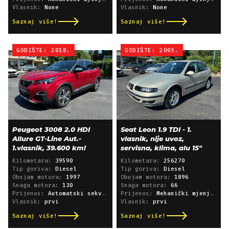
Vlasnik:
None
Vlasnik:
None
Saznaj više!
Saznaj više!
GODIŠTE: 2018.
GODIŠTE: 2005.
Peugeot 3008 2.0 HDI
Seat Leon 1.9 TDI - 1.
Allure GT-Line Aut.-
vlasnik, nije uvoz,
1.vlasnik, 39.600 km!
servisna, klima, alu 15"
Kilometara:
39590
Kilometara:
256270
Tip goriva:
Diesel
Tip goriva:
Diesel
Obujam motora:
1997
Obujam motora:
1896
Snaga motora:
130
Snaga motora:
66
Prijenos:
Automatski sekvencijski
Prijenos:
Mehanički mjenjač
Vlasnik:
prvi
Vlasnik:
prvi
Saznaj više!
Saznaj više!