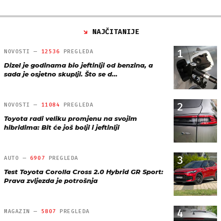
NAJČITANIJE
1
NOVOSTI —
12536
PREGLEDA
Dizel je godinama bio jeftiniji od benzina, a
sada je osjetno skuplji. Što se d…
2
NOVOSTI —
11084
PREGLEDA
Toyota radi veliku promjenu na svojim
hibridima: Bit će još bolji i jeftiniji
3
AUTO —
6907
PREGLEDA
Test Toyota Corolla Cross 2.0 Hybrid GR Sport:
Prava zvijezda je potrošnja
4
MAGAZIN —
5807
PREGLEDA