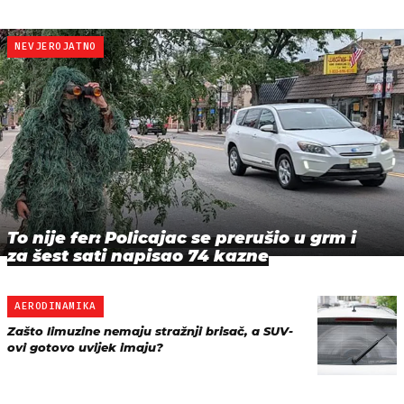
NEVJEROJATNO
To nije fer: Policajac se prerušio u grm i
za šest sati napisao 74 kazne
AERODINAMIKA
Zašto limuzine nemaju stražnji brisač, a SUV-
ovi gotovo uvijek imaju?