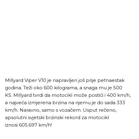
Millyard Viper V10 je napravljen još prije petnaestak
godina. Teži oko 600 kilograma, a snaga mu je 500
KS. Millyard tvrdi da motocikl može postići i 400 km/h,
a najveća izmjerena brzina na njemu je do sada 333
km/h. Naravno, samo s vozačem. Usput rečeno,
apsolutni svjetski brzinski rekord za motocikl
iznosi 605.697 km/h!