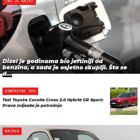
TKO JE KRIV?
Dizel je godinama bio jeftiniji od
benzina, a sada je osjetno skuplji. Što se
d…
KOMPAKTNI SUV
Test Toyota Corolla Cross 2.0 Hybrid GR Sport:
Prava zvijezda je potrošnja
NAJAVA