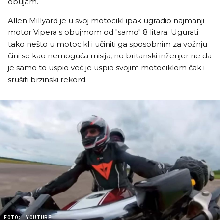
obujam.
Allen Millyard je u svoj motocikl ipak ugradio najmanji
motor Vipera s obujmom od "samo" 8 litara. Ugurati
tako nešto u motocikl i učiniti ga sposobnim za vožnju
čini se kao nemoguća misija, no britanski inženjer ne da
je samo to uspio već je uspio svojim motociklom čak i
srušiti brzinski rekord.
FOTO: YOUTUBE