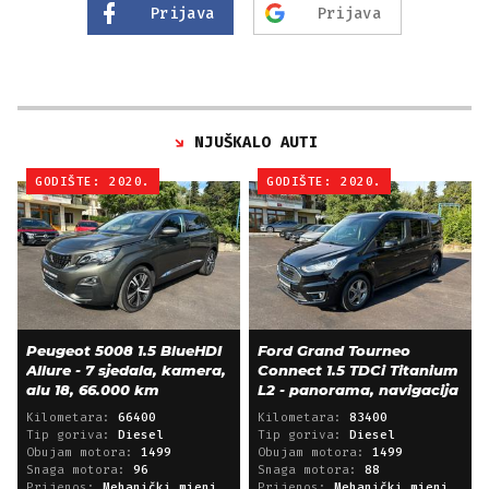
Prijava
Prijava
NJUŠKALO AUTI
GODIŠTE: 2020.
GODIŠTE: 2020.
Peugeot 5008 1.5 BlueHDI
Ford Grand Tourneo
Allure - 7 sjedala, kamera,
Connect 1.5 TDCi Titanium
alu 18, 66.000 km
L2 - panorama, navigacija
Kilometara:
66400
Kilometara:
83400
Tip goriva:
Diesel
Tip goriva:
Diesel
Obujam motora:
1499
Obujam motora:
1499
Snaga motora:
96
Snaga motora:
88
Prijenos:
Mehanički mjenjač
Prijenos:
Mehanički mjenjač