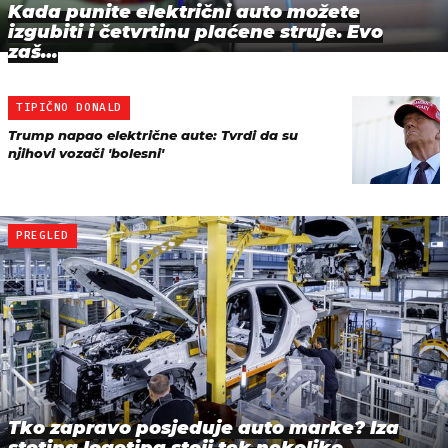
Kada punite električni auto možete
izgubiti i četvrtinu plaćene struje. Evo
zaš…
TIPIČNO DONALD
Trump napao električne aute: Tvrdi da su
njihovi vozači 'bolesni'
PREGLED
Tko zapravo posjeduje auto marke? Iza