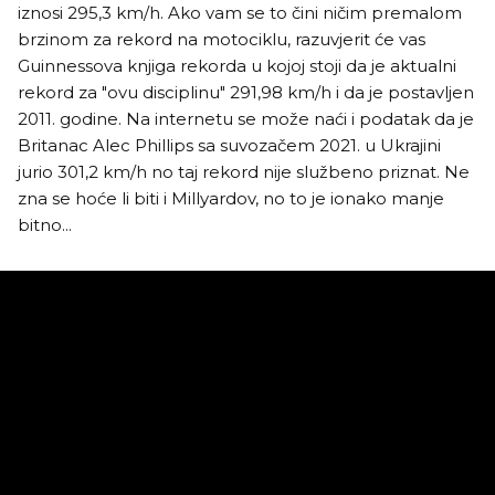
iznosi 295,3 km/h. Ako vam se to čini ničim premalom
brzinom za rekord na motociklu, razuvjerit će vas
Guinnessova knjiga rekorda u kojoj stoji da je aktualni
rekord za "ovu disciplinu" 291,98 km/h i da je postavljen
2011. godine. Na internetu se može naći i podatak da je
Britanac Alec Phillips sa suvozačem 2021. u Ukrajini
jurio 301,2 km/h no taj rekord nije službeno priznat. Ne
zna se hoće li biti i Millyardov, no to je ionako manje
bitno...