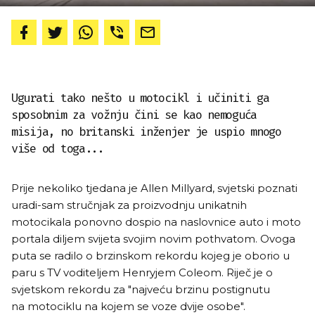
Ugurati tako nešto u motocikl i učiniti ga
sposobnim za vožnju čini se kao nemoguća
misija, no britanski inženjer je uspio mnogo
više od toga...
Prije nekoliko tjedana je Allen Millyard, svjetski poznati
uradi-sam stručnjak za proizvodnju unikatnih
motocikala ponovno dospio na naslovnice auto i moto
portala diljem svijeta svojim novim pothvatom. Ovoga
puta se radilo o brzinskom rekordu kojeg je oborio u
paru s TV voditeljem Henryjem Coleom. Riječ je o
svjetskom rekordu za "najveću brzinu postignutu
na motociklu na kojem se voze dvije osobe".