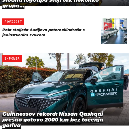
stotina logotipa stoji tek nekoliko
grupa…
POVIJEST
Pola stoljeća Audijeva peterocilindraša s
jedinstvenim zvukom
E-POWER
Guinnessov rekord: Nissan Qashqai
prešao gotovo 2000 km bez točenja
goriva