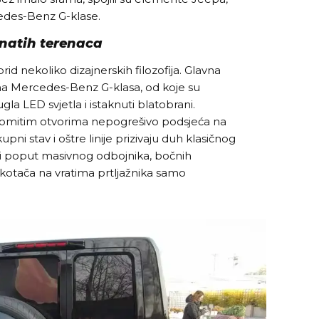
cedes-Benz G-klase.
znatih terenaca
rid nekoliko dizajnerskih filozofija. Glavna
tna Mercedes-Benz G-klasa, od koje su
gla LED svjetla i istaknuti blatobrani.
omitim otvorima nepogrešivo podsjeća na
pni stav i oštre linije prizivaju duh klasičnog
i poput masivnog odbojnika, bočnih
kotača na vratima prtljažnika samo