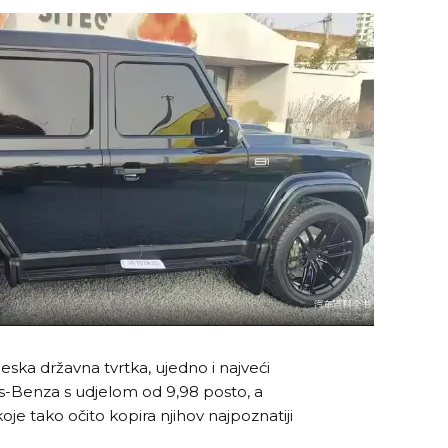
neska državna tvrtka, ujedno i najveći
s-Benza s udjelom od 9,98 posto, a
oje tako očito kopira njihov najpoznatiji