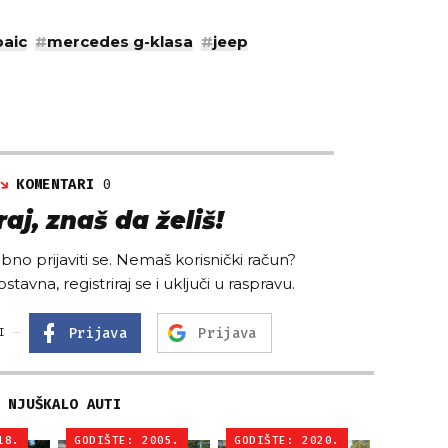
baic
#
mercedes g-klasa
#
jeep
KOMENTARI
0
aj, znaš da želiš!
no prijaviti se. Nemaš korisnički račun?
ostavna, registriraj se i uključi u raspravu.
Prijava
Prijava
I
NJUŠKALO AUTI
18.
GODIŠTE: 2005.
GODIŠTE: 2020.