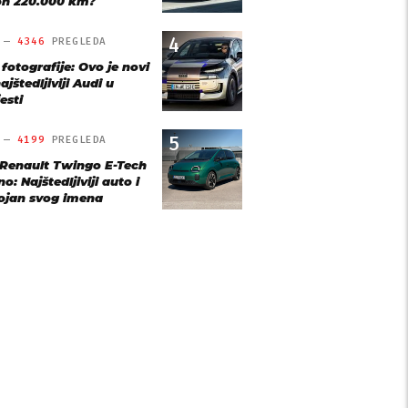
n 220.000 km?
4
O —
4346
PREGLEDA
 fotografije: Ovo je novi
ajštedljiviji Audi u
esti
5
O —
4199
PREGLEDA
 Renault Twingo E-Tech
o: Najštedljiviji auto i
ojan svog imena