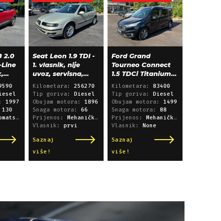
 2.0
Seat Leon 1.9 TDI -
Ford Grand
-Line
1. vlasnik, nije
Tourneo Connect
k,
uvoz, servisna,
1.5 TDCi Titanium
klima, alu 15"
L2 - panorama,
9590
Kilometara:
256270
Kilometara:
83400
navigacija
iesel
Tip goriva:
Diesel
Tip goriva:
Diesel
a:
1997
Obujam motora:
1896
Obujam motora:
1499
:
130
Snaga motora:
66
Snaga motora:
88
i sekvencijski
Prijenos:
Mehanički mjenjač
Prijenos:
Mehanički mjenjač
Vlasnik:
prvi
Vlasnik:
None
Saznaj
Saznaj
više!
više!