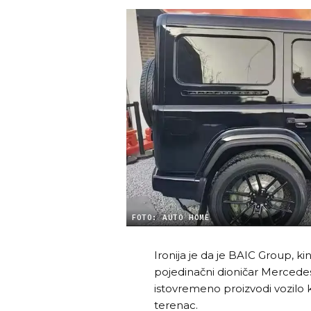
FOTO: AUTO HOME
Ironija je da je BAIC Group, ki
pojedinačni dioničar Mercede
istovremeno proizvodi vozilo k
terenac.