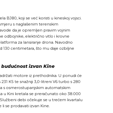
 BJ80, koji se već koristi u kineskoj vojsci.
 smjeru s naglašenim terenskim
 navode da je opremljen pravim vojnim
 odbojnike, električno vitlo i krovne
 platforma za lansiranje drona. Navodno
 130 centimetara, što mu daje ozbiljne
a budućnost izvan Kine
adržati motore iz prethodnika. U ponudi će
s 231 KS te snažniji 3,0-litreni V6 turbo s 280
na s osmerostupanjskim automatskim
a u Kini kretala se preračunato oko 38.000
. Službeni debi očekuje se u trećem kvartalu
 li se prodavati izvan Kine.