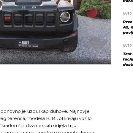
nako
AUT
Prve
A2, n
povij
AUT
Test
techn
dost
C ponovno je uzburkao duhove. Najnovije
ćeg terenca, modela BJ81, otkrivaju vozilo
"krađom" iz dizajnerskih odjela triju
 Bez imalo srama, spojili su elemente Jeepa,