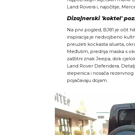
Land Rovera i, najočitije, Mer
Dizajnerski 'koktel' po
Na prvi pogled, BJ81 je očit hib
inspiracija je nedvojbeno kul
preuzeti kockasta silueta, okru
Međutim, prednja maska s ok
zaštitni znak Jeepa, dok cjeloku
Land Rover Defendera. Detalj
stepenica i nosača rezervnog 
pojačavaju dojam.