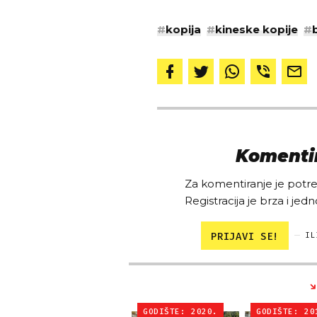
#
kopija
#
kineske kopije
#
Komentir
Za komentiranje je potreb
Registracija je brza i jedn
PRIJAVI SE!
IL
GODIŠTE: 2020.
GODIŠTE: 20