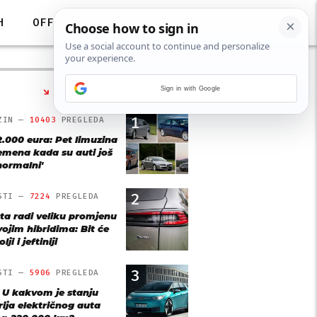
H
OFF
Sign in with Google
NAJČITANIJE
1
ZIN —
10403
PREGLEDA
2.000 eura: Pet limuzina
remena kada su auti još
'normalni'
2
STI —
7224
PREGLEDA
ta radi veliku promjenu
vojim hibridima: Bit će
lji i jeftiniji
3
STI —
5906
PREGLEDA
: U kakvom je stanju
rija električnog auta