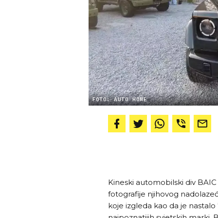
FOTO: AUTO HOME
Kineski automobilski div BAI
fotografije njihovog nadolaze
koje izgleda kao da je nastalo 
najpoznatijih svjetskih marki.