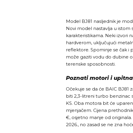
Model BJ81 nasljednik je modela
Novi model nastavlja u istom
karakteristikama. Neki izvori
hardverom, uključujući metalne
reflektore. Spominje se čak i
može gaziti vodu do dubine od
terenske sposobnosti.
Poznati motori i upitn
Očekuje se da će BAIC BJ81 z
biti 2,3-litreni turbo benzinac 
KS. Oba motora bit će upare
mjenjačem. Cijena prethodnik
€, osjetno manje od originala
2026., no zasad se ne zna hoće