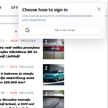
H
OFF
Sign in with Google
NAJČITANIJE
1
STI —
10207
PREGLEDA
ta radi veliku promjenu
vojim hibridima: Bit će
lji i jeftiniji
2
STI —
5973
PREGLEDA
: U kakvom je stanju
rija električnog auta
n 220.000 km?
3
ZIN —
4490
PREGLEDA
o limuzine nemaju
nji brisač, a SUV-ovi