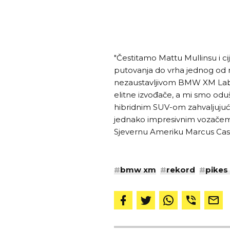
"Čestitamo Mattu Mullinsu i cij
putovanja do vrha jednog od na
nezaustavljivom BMW XM Label
elitne izvođače, a mi smo odu
hibridnim SUV-om zahvaljujući
jednako impresivnim vozačem
Sjevernu Ameriku Marcus Cas
#
bmw xm
#
rekord
#
pikes