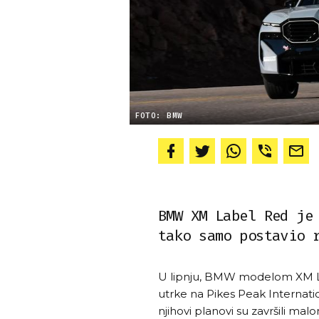
FOTO: BMW
BMW XM Label Red je
tako samo postavio 
U lipnju, BMW modelom XM La
utrke na Pikes Peak Internatio
njihovi planovi su završili ma