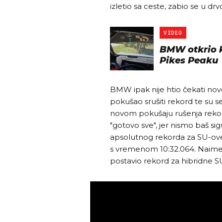
izletio sa ceste, zabio se u drvo
VIDEO
BMW otkrio k
Pikes Peaku
BMW ipak nije htio čekati nov
pokušao srušiti rekord te su se
novom pokušaju rušenja rekor
"gotovo sve", jer nismo baš si
apsolutnog rekorda za SU-ov
s vremenom 10:32.064. Naime,
postavio rekord za hibridne S