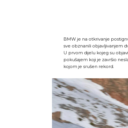
BMW je na otkrivanje postign
sve obznanili objavljivanjem 
U prvom dijelu kojeg su objavi
pokušajem koji je završio nes
kojom je srušen rekord.