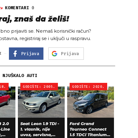
KOMENTARI
0
aj, znaš da želiš!
no prijaviti se. Nemaš korisnički račun?
ostavna, registriraj se i uključi u raspravu.
Prijava
Prijava
I
NJUŠKALO AUTI
18.
GODIŠTE: 2005.
GODIŠTE: 2020.
 2.0
Seat Leon 1.9 TDI -
Ford Grand
-Line
1. vlasnik, nije
Tourneo Connect
k,
uvoz, servisna,
1.5 TDCi Titanium