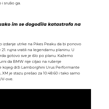
 i srušio ga.
ako im se dogodila katastrofa na
o izdanje utrke na Pikes Peaku da bi ponovo
 21. rujna vratili na legendarnu planinu. U
da gotovo sve je išlo po planu. Kažemo
gurni da BMW nije ciljao na rušenje
e kojeg drži Lamborghini Urus Performante
 XM je stazu prešao za 10:48.60 i tako samo
UV-ove.