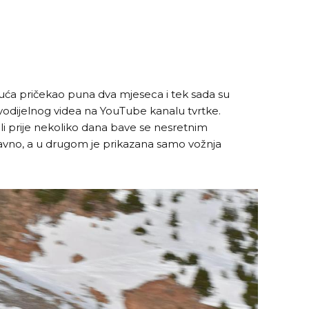
uća pričekao puna dva mjeseca i tek sada su
dvodijelnog videa na YouTube kanalu tvrtke.
li prije nekoliko dana bave se nesretnim
lavno, a u drugom je prikazana samo vožnja