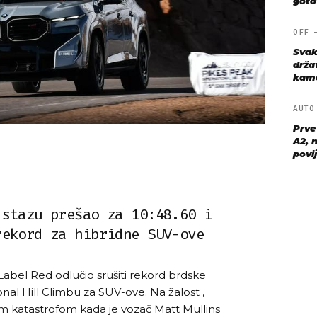
goto
OFF
Svak
drža
kame
AUT
Prve
A2, n
povij
 stazu prešao za 10:48.60 i
rekord za hibridne SUV-ove
bel Red odlučio srušiti rekord brdske
nal Hill Climbu za SUV-ove. Na žalost ,
lom katastrofom kada je vozač Matt Mullins