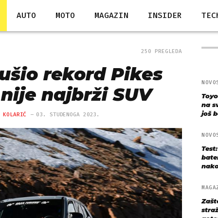
AUTO
MOTO
MAGAZIN
INSIDER
TEC
250 PREGLEDA
šio rekord Pikes
NOVO
 nije najbrži SUV
Toyo
na s
još bo
 KOLARIĆ
03. STUDENOGA 2023.
NOVO
Test
bate
nako
MAGA
Zašt
straž