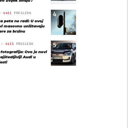
vo uvijek imaju?
4
 —
4461
PREGLEDA
a peta ne radi: U ovoj
vi masovno uništavaju
re za brzinu
5
O —
4415
PREGLEDA
 fotografije: Ovo je novi
ajštedljiviji Audi u
esti