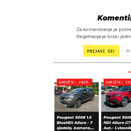
Komentir
Za komentiranje je potreb
Registracija je brza i jedn
PRIJAVI SE!
IL
GODIŠTE: 2020.
GODIŠTE: 20
Peugeot 5008 1.5
Peugeot 3008
BlueHDI Allure - 7
HDI Allure GT
sjedala, kamera,
Aut.- 1.vlasni