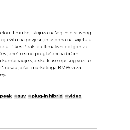
elom timu koji stoji iza našeg inspirativnog
jtežih i najpovjesnijih uspona na svijetu u
u. Pikes Peak je ultimativni poligon za
ševljeni što smo proglašeni najbržim
 kombinaciji svjetske klase epskog vozila s
", rekao je šef marketinga BMW-a za
ey.
 peak
#
suv
#
plug-in hibrid
#
video