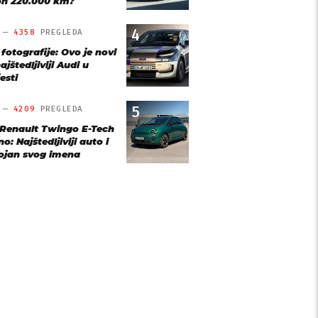
n 220.000 km?
4
O —
4358
PREGLEDA
 fotografije: Ovo je novi
ajštedljiviji Audi u
esti
5
O —
4209
PREGLEDA
 Renault Twingo E-Tech
o: Najštedljiviji auto i
ojan svog imena