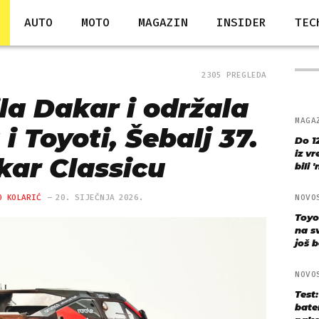
AUTO
MOTO
MAGAZIN
INSIDER
TEC
2305 PREGLEDA
la Dakar i održala
MAGA
i Toyoti, Šebalj 37.
Do 1
iz v
kar Classicu
bili 
O KOLARIĆ
20. SIJEČNJA 2026.
NOVO
Toyo
na s
još bo
NOVO
Test
bate