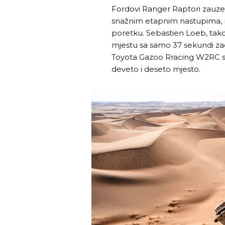
Fordovi Ranger Raptori zauzel
snažnim etapnim nastupima, n
poretku. Sebastien Loeb, tako
mjestu sa samo 37 sekundi z
Toyota Gazoo Rracing W2RC 
deveto i deseto mjesto.