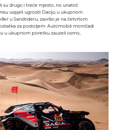
i su drugo i treće mjesto, no unatoč
isu uspjeli ugroziti Daciju u ukupnom
đer u Sandrideru, završio je na četvrtom
aostatka za postoljem. Automobili momčadi
su u ukupnom poretku zauzeli osmo,