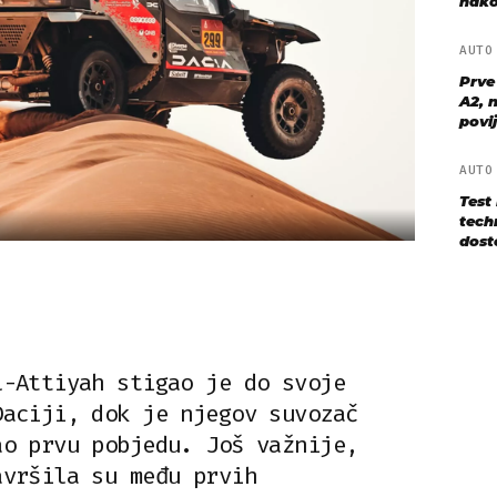
nako
AUT
Prve
A2, n
povij
AUT
Test
techn
dost
l-Attiyah stigao je do svoje
Daciji, dok je njegov suvozač
ao prvu pobjedu. Još važnije,
avršila su među prvih