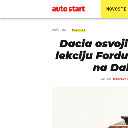
NOVOSTI
POČETNA
NOVOSTI
Dacia osvoji
lekciju Fordu 
na Da
AUTOR
DUBRAVK