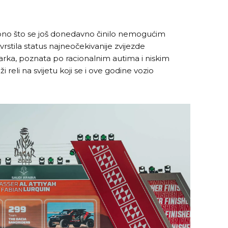
 ono što se još donedavno činilo nemogućim
vrstila status najneočekivanije zvijezde
rka, poznata po racionalnim autima i niskim
ži reli na svijetu koji se i ove godine vozio