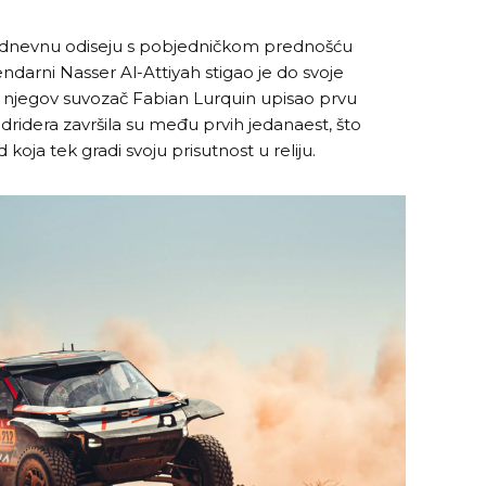
13-dnevnu odiseju s pobjedničkom prednošću
darni Nasser Al-Attiyah stigao je do svoje
 je njegov suvozač Fabian Lurquin upisao prvu
ndridera završila su među prvih jedanaest, što
oja tek gradi svoju prisutnost u reliju.