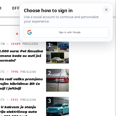
H
OFF
Sign in with Google
NAJČITANIJE
1
ZIN —
10489
PREGLEDA
2.000 eura: Pet limuzina
remena kada su auti još
'normalni'
2
STI —
7996
PREGLEDA
ta radi veliku promjenu
vojim hibridima: Bit će
lji i jeftiniji
3
STI —
5915
PREGLEDA
: U kakvom je stanju
rija električnog auta