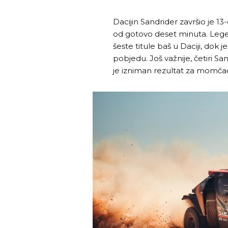
Dacijin Sandrider završio je 
od gotovo deset minuta. Legen
šeste titule baš u Daciji, dok
pobjedu. Još važnije, četiri Sa
je izniman rezultat za momčad k