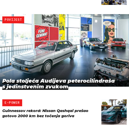
POVIJEST
Pola stoljeća Audijeva peterocilindraša
s jedinstvenim zvukom
E-POWER
Guinnessov rekord: Nissan Qashqai prešao
gotovo 2000 km bez točenja goriva