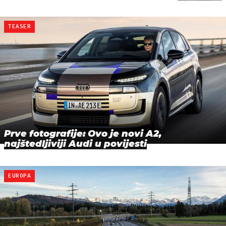
TEASER
Prve fotografije: Ovo je novi A2,
najštedljiviji Audi u povijesti
EUROPA