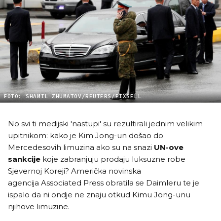
FOTO: SHAMIL ZHUMATOV/REUTERS/PIXSELL
No svi ti medijski 'nastupi' su rezultirali jednim velikim
upitnikom: kako je Kim Jong-un došao do
Mercedesovih limuzina ako su na snazi
UN-ove
sankcije
koje zabranjuju prodaju luksuzne robe
Sjevernoj Koreji? Američka novinska
agencija Associated Press obratila se Daimleru te je
ispalo da ni ondje ne znaju otkud Kimu Jong-unu
njihove limuzine.