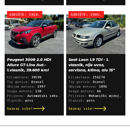
GODIŠTE: 2018.
GODIŠTE: 2005.
Peugeot 3008 2.0 HDI
Seat Leon 1.9 TDI - 1.
Allure GT-Line Aut.-
vlasnik, nije uvoz,
1.vlasnik, 39.600 km!
servisna, klima, alu 15"
Kilometara:
39590
Kilometara:
256270
Tip goriva:
Diesel
Tip goriva:
Diesel
Obujam motora:
1997
Obujam motora:
1896
Snaga motora:
130
Snaga motora:
66
Prijenos:
Automatski sekvencijski
Prijenos:
Mehanički mjenjač
Vlasnik:
prvi
Vlasnik:
prvi
Saznaj više!
Saznaj više!