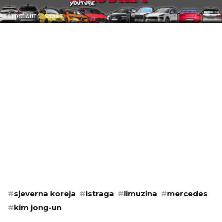
FOTO: AUTO START
#
sjeverna koreja
#
istraga
#
limuzina
#
mercedes
#
kim jong-un