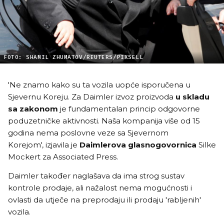
FOTO: SHAMIL ZHUMATOV/REUTERS/PIXSELL
'Ne znamo kako su ta vozila uopće isporučena u
Sjevernu Koreju. Za Daimler izvoz proizvoda
u skladu
sa zakonom
je fundamentalan princip odgovorne
poduzetničke aktivnosti. Naša kompanija više od 15
godina nema poslovne veze sa Sjevernom
Korejom', izjavila je
Daimlerova glasnogovornica
Silke
Mockert za Associated Press.
Daimler također naglašava da ima strog sustav
kontrole prodaje, ali nažalost nema mogućnosti i
ovlasti da utječe na preprodaju ili prodaju 'rabljenih'
vozila.