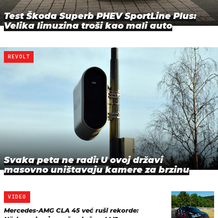
Test Škoda Superb PHEV SportLine Plus:
Velika limuzina troši kao mali auto
REVOLT
Svaka peta ne radi: U ovoj državi
masovno uništavaju kamere za brzinu
VIDEO
Mercedes-AMG CLA 45 već ruši rekorde: