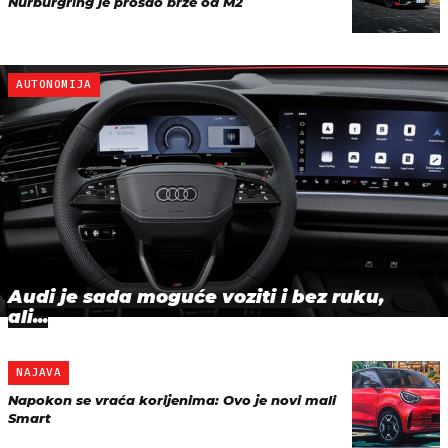
Nürburgring je prošao brže od M2
AUTONOMIJA
Audi je sada moguće voziti i bez ruku,
ali...
NAJAVA
Napokon se vraća korijenima: Ovo je novi mali
Smart