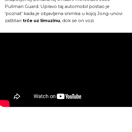
Pullman Guard. Upravo taj automobil postao je
'poznat' kada je objavljena snimka u kojoj Jong-unovi
zaštitari
trče uz limuzinu
, dok se on vozi.