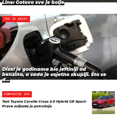
Line: Gotovo sve je bolje
TKO JE KRIV?
Dizel je godinama bio jeftiniji od
benzina, a sada je osjetno skuplji. Što se
d…
KOMPAKTNI SUV
Test Toyota Corolla Cross 2.0 Hybrid GR Sport:
Prava zvijezda je potrošnja