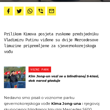
Prilikom Kimova posjeta ruskome predsjedniku
Vladimiru Putinu viđene su dvije Mercedesove
limuzine pripremljene za sjevernokorejskoga
vođu
VOZNI PARK
Kim Jong-un vozi se u blindiranoj S-klasi,
dok narod gladuje
Nedavno smo pisali o voznome parku
sjevernokorejskoga vođe
Kima Jong-una
i njegovoj
skupocjenoj blindiranoj limuzini Mercedes S600