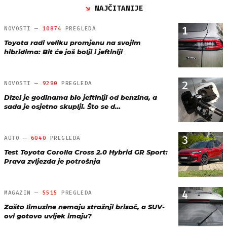
NAJČITANIJE
1
NOVOSTI —
10874
PREGLEDA
Toyota radi veliku promjenu na svojim
hibridima: Bit će još bolji i jeftiniji
2
NOVOSTI —
9290
PREGLEDA
Dizel je godinama bio jeftiniji od benzina, a
sada je osjetno skuplji. Što se d…
3
AUTO —
6040
PREGLEDA
Test Toyota Corolla Cross 2.0 Hybrid GR Sport:
Prava zvijezda je potrošnja
4
MAGAZIN —
5515
PREGLEDA
Zašto limuzine nemaju stražnji brisač, a SUV-
ovi gotovo uvijek imaju?