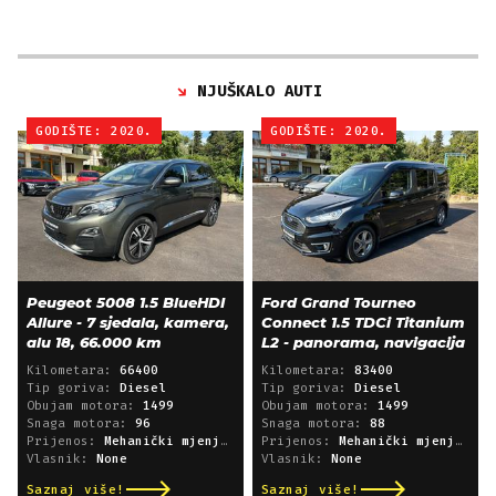
NJUŠKALO AUTI
GODIŠTE: 2020.
GODIŠTE: 2020.
Peugeot 5008 1.5 BlueHDI
Ford Grand Tourneo
Allure - 7 sjedala, kamera,
Connect 1.5 TDCi Titanium
alu 18, 66.000 km
L2 - panorama, navigacija
Kilometara:
66400
Kilometara:
83400
Tip goriva:
Diesel
Tip goriva:
Diesel
Obujam motora:
1499
Obujam motora:
1499
Snaga motora:
96
Snaga motora:
88
Prijenos:
Mehanički mjenjač
Prijenos:
Mehanički mjenjač
Vlasnik:
None
Vlasnik:
None
Saznaj više!
Saznaj više!