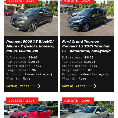
GODIŠTE: 2020.
GODIŠTE: 2020.
Peugeot 5008 1.5 BlueHDI
Ford Grand Tourneo
Allure - 7 sjedala, kamera,
Connect 1.5 TDCi Titanium
alu 18, 66.000 km
L2 - panorama, navigacija
Kilometara:
66400
Kilometara:
83400
Tip goriva:
Diesel
Tip goriva:
Diesel
Obujam motora:
1499
Obujam motora:
1499
Snaga motora:
96
Snaga motora:
88
Prijenos:
Mehanički mjenjač
Prijenos:
Mehanički mjenjač
Vlasnik:
None
Vlasnik:
None
Saznaj više!
Saznaj više!
GODIŠTE: 2018.
GODIŠTE: 2005.