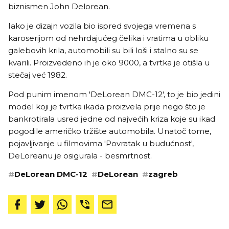
biznismen John Delorean.
Iako je dizajn vozila bio ispred svojega vremena s
karoserijom od nehrđajućeg čelika i vratima u obliku
galebovih krila, automobili su bili loši i stalno su se
kvarili. Proizvedeno ih je oko 9000, a tvrtka je otišla u
stečaj već 1982.
Pod punim imenom 'DeLorean DMC-12', to je bio jedini
model koji je tvrtka ikada proizvela prije nego što je
bankrotirala usred jedne od najvećih kriza koje su ikad
pogodile američko tržište automobila. Unatoč tome,
pojavljivanje u filmovima 'Povratak u budućnost',
DeLoreanu je osigurala - besmrtnost.
#
DeLorean DMC-12
#
DeLorean
#
zagreb