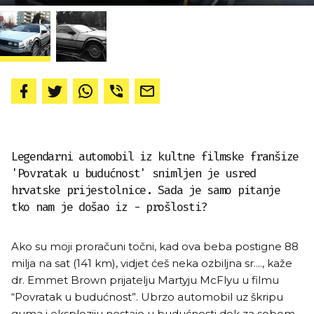
Legendarni automobil iz kultne filmske franšize
'Povratak u budućnost' snimljen je usred
hrvatske prijestolnice. Sada je samo pitanje
tko nam je došao iz - prošlosti?
Ako su moji proračuni točni, kad ova beba postigne 88
milja na sat (141 km), vidjet ćeš neka ozbiljna sr...., kaže
dr. Emmet Brown prijatelju Martyju McFlyu u filmu
“Povratak u budućnost”. Ubrzo automobil uz škripu
guma i eksploziju nestaje u budućnosti dok za sobom