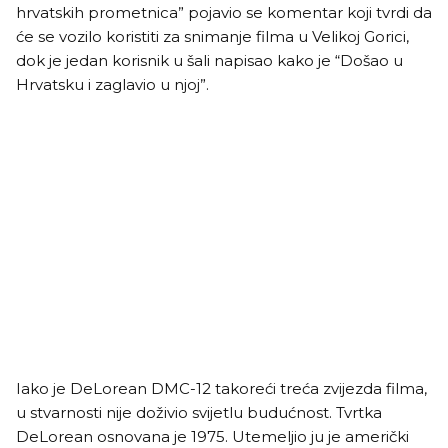
hrvatskih prometnica” pojavio se komentar koji tvrdi da
će se vozilo koristiti za snimanje filma u Velikoj Gorici,
dok je jedan korisnik u šali napisao kako je “Došao u
Hrvatsku i zaglavio u njoj”.
Iako je DeLorean DMC-12 takoreći treća zvijezda filma,
u stvarnosti nije doživio svijetlu budućnost. Tvrtka
DeLorean osnovana je 1975. Utemeljio ju je američki