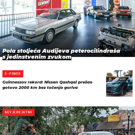
Pola stoljeća Audijeva peterocilindraša
s jedinstvenim zvukom
E-POWER
Guinnessov rekord: Nissan Qashqai prešao
gotovo 2000 km bez točenja goriva
NEVJEROJATNO