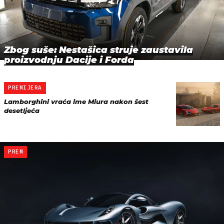
Zbog suše: Nestašica struje zaustavila
proizvodnju Dacije i Forda
PREMIJERA
Lamborghini vraća ime Miura nakon šest
desetljeća
PREM