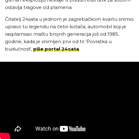
ostavlja tragove od plamena.
Čitatelj 24sata u jednom je zagrebačkom kvartu snimio
upravo tu legendu na četiri kotača, automobil koji je
rasplamsao maštu brojnih generacija još od 1985.
godine, kada je snimljen prvi od tri 'Povratka u
budućnost',
piše portal 24sata
.