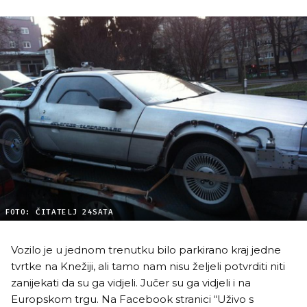
FOTO: ČITATELJ 24SATA
Vozilo je u jednom trenutku bilo parkirano kraj jedne
tvrtke na Knežiji, ali tamo nam nisu željeli potvrditi niti
zanijekati da su ga vidjeli. Jučer su ga vidjeli i na
Europskom trgu. Na Facebook stranici “Uživo s