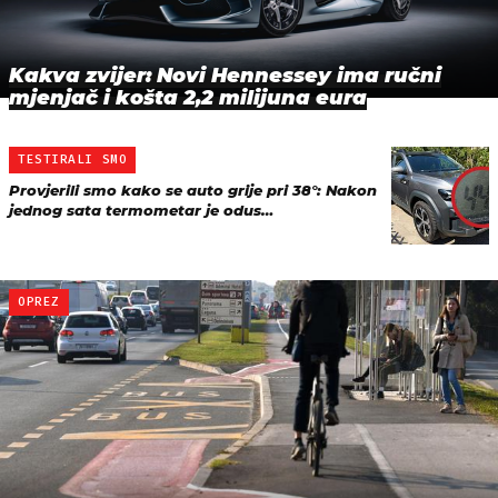
Kakva zvijer: Novi Hennessey ima ručni
mjenjač i košta 2,2 milijuna eura
TESTIRALI SMO
Provjerili smo kako se auto grije pri 38°: Nakon
jednog sata termometar je odus…
OPREZ