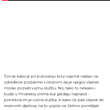
Čini se kako je pri putovanju kroz vrijeme naišao na
određene probleme s obzirom da je njegov vlasnik
morao pozvati vučnu službu. No, tako to nekako i
bude u Hrvatskoj onima koji gledaju naprijed -
potrebna im je vučna služba. A kako će pak vlasnik do
rezervnih dijelova, na to uopće ne želimo pomišljati.