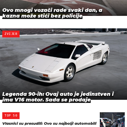
Ovo mnogi vozači rade svaki dan, a
kazna može stići bez policije
ZVIJER
Legenda 90-ih: Ovaj auto je jedinstven i
ima V16 motor. Sada se prodaje
TOP 50
Vlasnici su presudili: Ovo su najbolji automobili