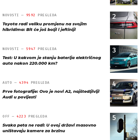
2
NOVOSTI —
9592
PREGLEDA
Toyota radi veliku promjenu na svojim
hibridima: Bit će još bolji i jeftiniji
3
NOVOSTI —
5947
PREGLEDA
Test: U kakvom je stanju baterija električnog
auta nakon 220.000 km?
4
AUTO —
4394
PREGLEDA
Prve fotografije: Ovo je novi A2, najštedljiviji
Audi u povijesti
5
OFF —
4223
PREGLEDA
Svaka peta ne radi: U ovoj državi masovno
uništavaju kamere za brzinu