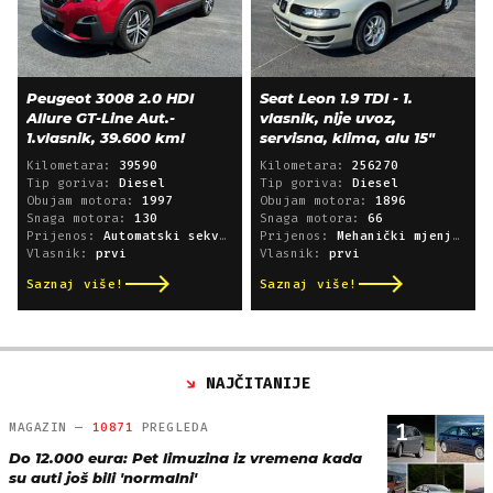
Peugeot 3008 2.0 HDI
Seat Leon 1.9 TDI - 1.
Allure GT-Line Aut.-
vlasnik, nije uvoz,
1.vlasnik, 39.600 km!
servisna, klima, alu 15"
Kilometara:
39590
Kilometara:
256270
Tip goriva:
Diesel
Tip goriva:
Diesel
Obujam motora:
1997
Obujam motora:
1896
Snaga motora:
130
Snaga motora:
66
Prijenos:
Automatski sekvencijski
Prijenos:
Mehanički mjenjač
Vlasnik:
prvi
Vlasnik:
prvi
Saznaj više!
Saznaj više!
NAJČITANIJE
1
MAGAZIN —
10871
PREGLEDA
Do 12.000 eura: Pet limuzina iz vremena kada
su auti još bili 'normalni'