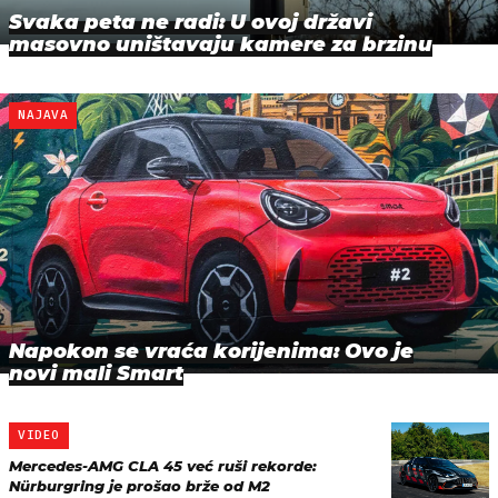
Svaka peta ne radi: U ovoj državi
masovno uništavaju kamere za brzinu
NAJAVA
Napokon se vraća korijenima: Ovo je
novi mali Smart
VIDEO
Mercedes-AMG CLA 45 već ruši rekorde:
Nürburgring je prošao brže od M2