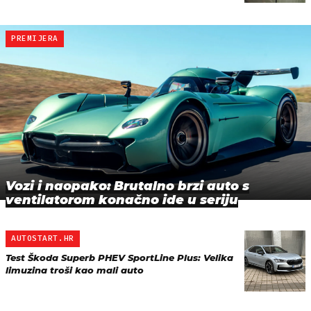
PREMIJERA
Vozi i naopako: Brutalno brzi auto s
ventilatorom konačno ide u seriju
AUTOSTART.HR
Test Škoda Superb PHEV SportLine Plus: Velika
limuzina troši kao mali auto