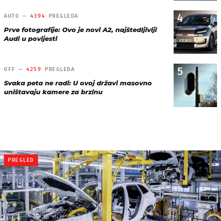
4
AUTO —
4394
PREGLEDA
Prve fotografije: Ovo je novi A2, najštedljiviji
Audi u povijesti
5
OFF —
4259
PREGLEDA
Svaka peta ne radi: U ovoj državi masovno
uništavaju kamere za brzinu
PREGLED