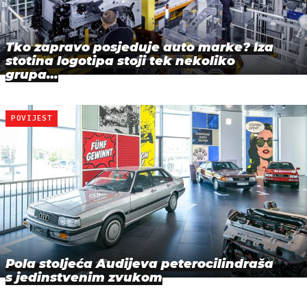
Tko zapravo posjeduje auto marke? Iza
stotina logotipa stoji tek nekoliko
grupa…
POVIJEST
Pola stoljeća Audijeva peterocilindraša
s jedinstvenim zvukom