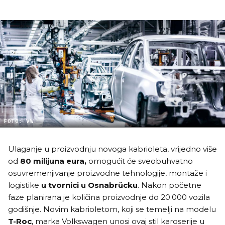
FOTO: VW
Ulaganje u proizvodnju novoga kabrioleta, vrijedno više
od
80 milijuna eura,
omogućit će sveobuhvatno
osuvremenjivanje proizvodne tehnologije, montaže i
logistike
u tvornici u Osnabrücku
. Nakon početne
faze planirana je količina proizvodnje do 20.000 vozila
godišnje. Novim kabrioletom, koji se temelji na modelu
T-Roc
, marka Volkswagen unosi ovaj stil karoserije u