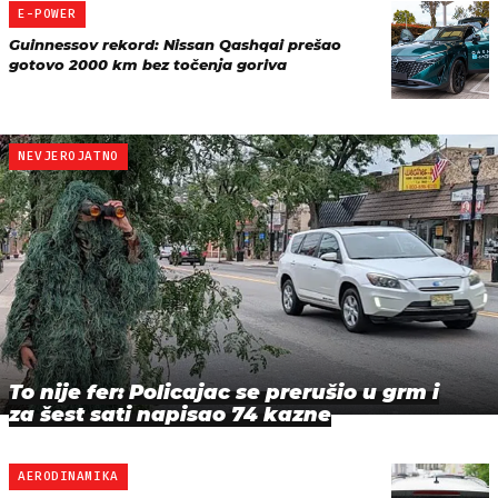
E-POWER
Guinnessov rekord: Nissan Qashqai prešao
gotovo 2000 km bez točenja goriva
NEVJEROJATNO
To nije fer: Policajac se prerušio u grm i
za šest sati napisao 74 kazne
AERODINAMIKA