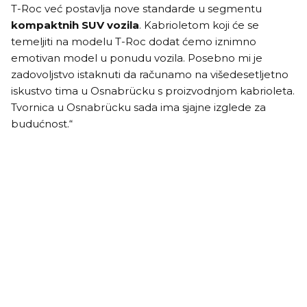
T-Roc već postavlja nove standarde u segmentu
kompaktnih SUV
vozila
. Kabrioletom koji će se
temeljiti na modelu T-Roc dodat ćemo iznimno
emotivan model u ponudu vozila. Posebno mi je
zadovoljstvo istaknuti da računamo na višedesetljetno
iskustvo tima u Osnabrücku s proizvodnjom kabrioleta.
Tvornica u Osnabrücku sada ima sjajne izglede za
budućnost.“