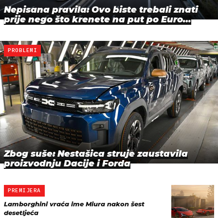
Nepisana pravila: Ovo biste trebali znati
prije nego što krenete na put po Euro…
PROBLEMI
Zbog suše: Nestašica struje zaustavila
proizvodnju Dacije i Forda
PREMIJERA
Lamborghini vraća ime Miura nakon šest
desetljeća