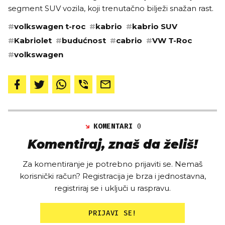
segment SUV vozila, koji trenutačno bilježi snažan rast.
#
volkswagen t-roc
#
kabrio
#
kabrio SUV
#
Kabriolet
#
budućnost
#
cabrio
#
VW T-Roc
#
volkswagen
KOMENTARI
0
Komentiraj, znaš da želiš!
Za komentiranje je potrebno prijaviti se. Nemaš
korisnički račun? Registracija je brza i jednostavna,
registriraj se i uključi u raspravu.
PRIJAVI SE!