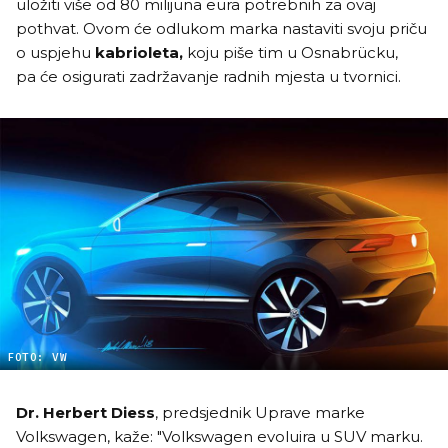
uložiti više od 80 milijuna eura potrebnih za ovaj
pothvat. Ovom će odlukom marka nastaviti svoju priču
o uspjehu
kabrioleta,
koju piše tim u Osnabrücku,
pa će osigurati zadržavanje radnih mjesta u tvornici.
FOTO: VW
Dr. Herbert Diess
, predsjednik Uprave marke
Volkswagen, kaže: "Volkswagen evoluira u SUV marku.