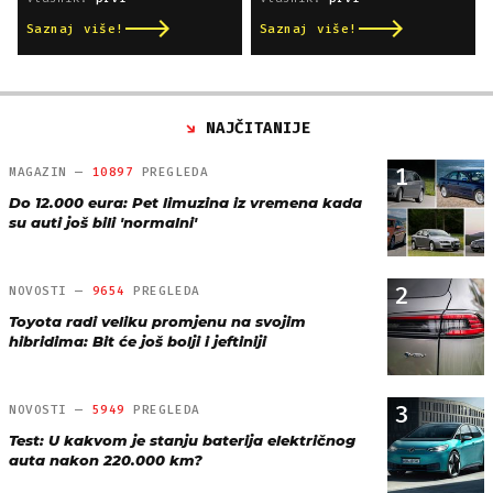
Saznaj više!
Saznaj više!
NAJČITANIJE
1
MAGAZIN —
10897
PREGLEDA
Do 12.000 eura: Pet limuzina iz vremena kada
su auti još bili 'normalni'
2
NOVOSTI —
9654
PREGLEDA
Toyota radi veliku promjenu na svojim
hibridima: Bit će još bolji i jeftiniji
3
NOVOSTI —
5949
PREGLEDA
Test: U kakvom je stanju baterija električnog
auta nakon 220.000 km?