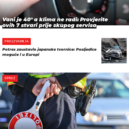
Vani je 40° a klima ne radi: Provjerite
ovih 7 stvari prije skupog servisa
PROIZVODNJA
Potres zaustavio japanske tvornice: Posljedice
moguće i u Europi
OPREZ