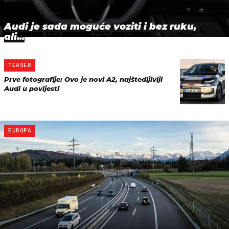
Audi je sada moguće voziti i bez ruku,
ali...
TEASER
Prve fotografije: Ovo je novi A2, najštedljiviji
Audi u povijesti
EUROPA