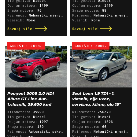
Tip goriva:
Diesel
Tip goriva:
Diesel
Obujam motora:
1499
Obujam motora:
1499
Snaga motora:
96
Snaga motora:
88
Prijenos:
Mehanički mjenjač
Prijenos:
Mehanički mjenjač
Vlasnik:
None
Vlasnik:
None
Saznaj više!
Saznaj više!
GODIŠTE: 2018.
GODIŠTE: 2005.
Peugeot 3008 2.0 HDI
Seat Leon 1.9 TDI - 1.
Allure GT-Line Aut.-
vlasnik, nije uvoz,
1.vlasnik, 39.600 km!
servisna, klima, alu 15"
Kilometara:
39590
Kilometara:
256270
Tip goriva:
Diesel
Tip goriva:
Diesel
Obujam motora:
1997
Obujam motora:
1896
Snaga motora:
130
Snaga motora:
66
Prijenos:
Automatski sekvencijski
Prijenos:
Mehanički mjenjač
Vlasnik:
prvi
Vlasnik:
prvi