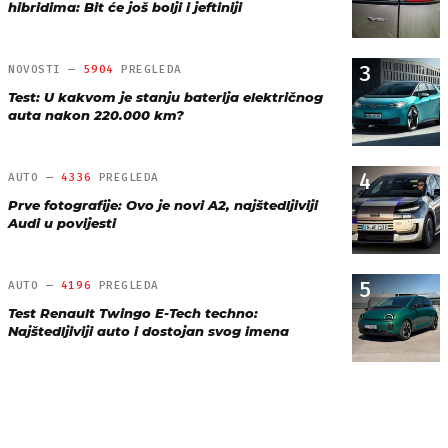
hibridima: Bit će još bolji i jeftiniji
3
NOVOSTI —
5904
PREGLEDA
Test: U kakvom je stanju baterija električnog
auta nakon 220.000 km?
4
AUTO —
4336
PREGLEDA
Prve fotografije: Ovo je novi A2, najštedljiviji
Audi u povijesti
5
AUTO —
4196
PREGLEDA
Test Renault Twingo E-Tech techno:
Najštedljiviji auto i dostojan svog imena