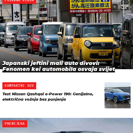
POSEBNA KLASA
Japanski jeftini mali auto divovi:
Fenomen kei automobila osvaja svijet
KOMPAKTNI SUV
Test Nissan Qashqai e-Power 190: Genijalno,
električna vožnja bez punjenja
PREMIJERA