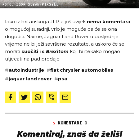
FOTO: IGOR ŠOBAN/PIXSELL
Iako iz britanskoga JLR-a još uvijek
nema komentara
o mogućoj suradnji, vrlo je moguće da će se ona
dogoditi. Naime, Jaguar Land Rover u posljednje
vrijeme ne bilježi savršene rezultate, a uskoro će se
morati
suočiti i s
Brexitom
koji bi itekako mogao
utjecati na pad prodaje.
#
autoindustrije
#
fiat chrysler automobiles
#
jaguar land rover
#
psa
KOMENTARI
0
Komentiraj, znaš da želiš!