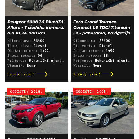
Peugeot 5008 1.5 BlueHDI
Ford Grand Tourneo
Allure - 7 sjedala, kamera,
Connect 1.5 TDCi Titanium
alu 18, 66.000 km
L2 - panorama, navigacija
Kilometara:
66400
Kilometara:
83400
Tip goriva:
Diesel
Tip goriva:
Diesel
Obujam motora:
1499
Obujam motora:
1499
Snaga motora:
96
Snaga motora:
88
Prijenos:
Mehanički mjenjač
Prijenos:
Mehanički mjenjač
Vlasnik:
None
Vlasnik:
None
Saznaj više!
Saznaj više!
GODIŠTE: 2018.
GODIŠTE: 2005.