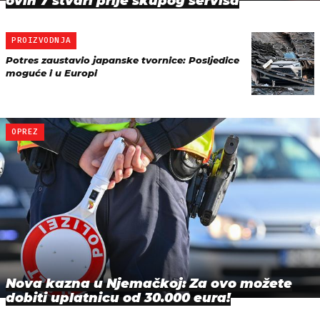
ovih 7 stvari prije skupog servisa
PROIZVODNJA
Potres zaustavio japanske tvornice: Posljedice
moguće i u Europi
OPREZ
Nova kazna u Njemačkoj: Za ovo možete
dobiti uplatnicu od 30.000 eura!