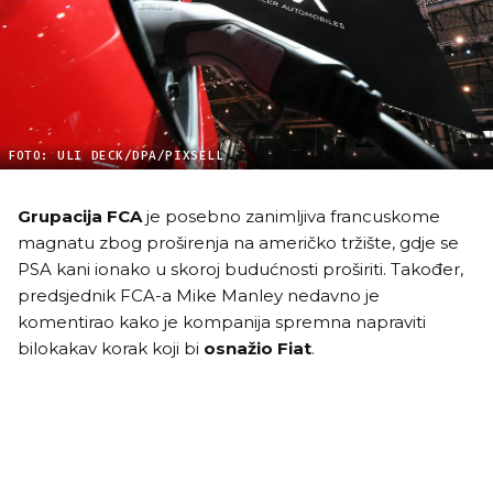
FOTO: ULI DECK/DPA/PIXSELL
Grupacija FCA
je posebno zanimljiva francuskome
magnatu zbog proširenja na američko tržište, gdje se
PSA kani ionako u skoroj budućnosti proširiti. Također,
predsjednik FCA-a Mike Manley nedavno je
komentirao kako je kompanija spremna napraviti
bilokakav korak koji bi
osnažio Fiat
.