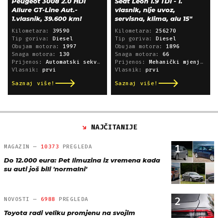
Peugeot 3008 2.0 HDI
Seat Leon 1.9 TDI - 1.
Allure GT-Line Aut.-
vlasnik, nije uvoz,
1.vlasnik, 39.600 km!
servisna, klima, alu 15"
Kilometara:
39590
Kilometara:
256270
Tip goriva:
Diesel
Tip goriva:
Diesel
Obujam motora:
1997
Obujam motora:
1896
Snaga motora:
130
Snaga motora:
66
Prijenos:
Automatski sekvencijski
Prijenos:
Mehanički mjenjač
Vlasnik:
prvi
Vlasnik:
prvi
Saznaj više!
Saznaj više!
NAJČITANIJE
1
MAGAZIN —
10373
PREGLEDA
Do 12.000 eura: Pet limuzina iz vremena kada
su auti još bili 'normalni'
2
NOVOSTI —
6988
PREGLEDA
Toyota radi veliku promjenu na svojim