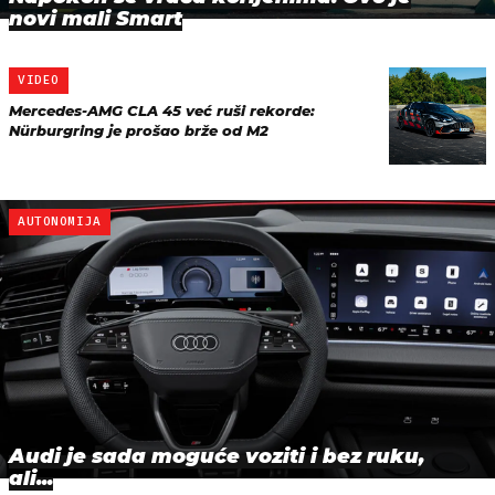
novi mali Smart
VIDEO
Mercedes-AMG CLA 45 već ruši rekorde:
Nürburgring je prošao brže od M2
AUTONOMIJA
Audi je sada moguće voziti i bez ruku,
ali...