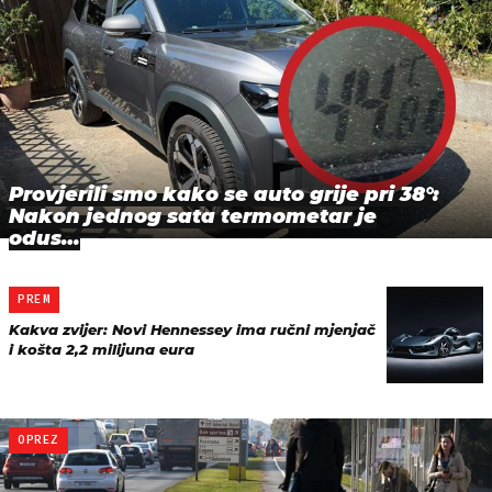
Provjerili smo kako se auto grije pri 38°:
Nakon jednog sata termometar je
odus…
PREM
Kakva zvijer: Novi Hennessey ima ručni mjenjač
i košta 2,2 milijuna eura
OPREZ