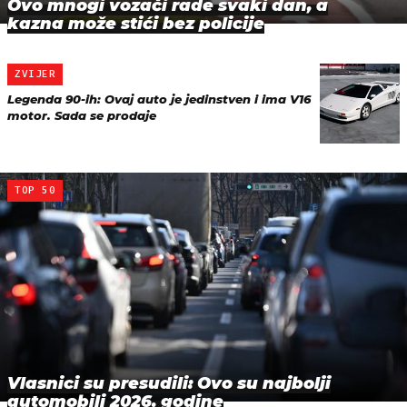
Ovo mnogi vozači rade svaki dan, a
kazna može stići bez policije
ZVIJER
Legenda 90-ih: Ovaj auto je jedinstven i ima V16
motor. Sada se prodaje
TOP 50
Vlasnici su presudili: Ovo su najbolji
automobili 2026. godine