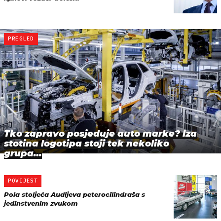
PREGLED
Tko zapravo posjeduje auto marke? Iza
stotina logotipa stoji tek nekoliko
grupa…
POVIJEST
Pola stoljeća Audijeva peterocilindraša s
jedinstvenim zvukom