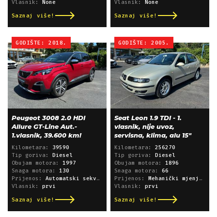
Vlasnik:
None
Vlasnik:
None
Saznaj više!
Saznaj više!
GODIŠTE: 2018.
GODIŠTE: 2005.
Peugeot 3008 2.0 HDI
Seat Leon 1.9 TDI - 1.
Allure GT-Line Aut.-
vlasnik, nije uvoz,
1.vlasnik, 39.600 km!
servisna, klima, alu 15"
Kilometara:
39590
Kilometara:
256270
Tip goriva:
Diesel
Tip goriva:
Diesel
Obujam motora:
1997
Obujam motora:
1896
Snaga motora:
130
Snaga motora:
66
Prijenos:
Automatski sekvencijski
Prijenos:
Mehanički mjenjač
Vlasnik:
prvi
Vlasnik:
prvi
Saznaj više!
Saznaj više!