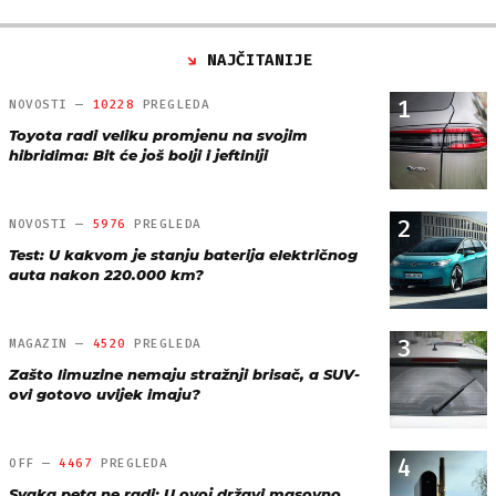
NAJČITANIJE
1
NOVOSTI —
10228
PREGLEDA
Toyota radi veliku promjenu na svojim
hibridima: Bit će još bolji i jeftiniji
2
NOVOSTI —
5976
PREGLEDA
Test: U kakvom je stanju baterija električnog
auta nakon 220.000 km?
3
MAGAZIN —
4520
PREGLEDA
Zašto limuzine nemaju stražnji brisač, a SUV-
ovi gotovo uvijek imaju?
4
OFF —
4467
PREGLEDA
Svaka peta ne radi: U ovoj državi masovno