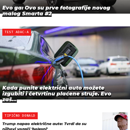
Evo ga: Ovo su prve fotografije novog
malog Smarta #2
TEST ADAC-A
Kada punite električni auto možete
izgubiti i četvrtinu plaćene struje. Evo
zaš…
TIPIČNO DONALD
Trump napao električne aute: Tvrdi da su
njihovi vozači 'bolesni'