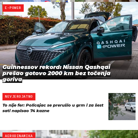
E-POWER
Guinnessov rekord: Nissan Qashqai
prešao gotovo 2000 km bez točenja
goriva
NEVJEROJATNO
To nije fer: Policajac se prerušio u grm i za šest
sati napisao 74 kazne
AERODINAMIKA