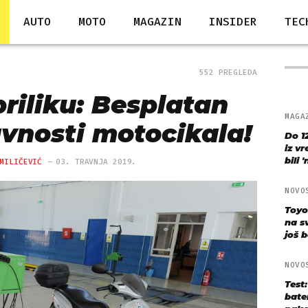
AUTO
MOTO
MAGAZIN
INSIDER
TEC
552 PREGLEDA
priliku: Besplatan
MAGA
avnosti motocikala!
Do 1
iz v
bili 
MILIČEVIĆ
03. TRAVNJA 2019.
NOVO
Toyo
na s
još bo
NOVO
Test
bate