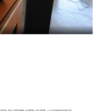
a za ostale vrste vozila, u organizaciji