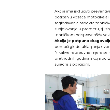
Akcija ima isključivo preventi
poticanju vozača motocikala
sagledavanja aspekta tehničke 
sudjelovanje u prometu, tj. i
tehničkom neispravnošću vozi
Akcija je potpuno dragovolj
pomoći glede uklanjanja even
Nikakve represivne mjere se n
prethodnih godina akcija održa
suradnji s policijom.