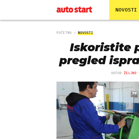
NOVOSTI
POČETNA
NOVOSTI
Iskoristite 
pregled ispr
AUTOR
ŽELJKO 