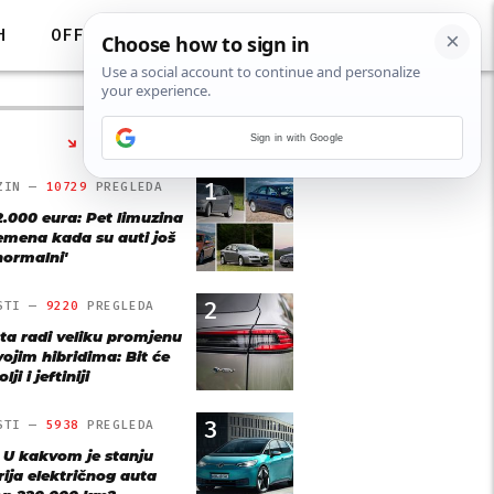
H
OFF
Sign in with Google
NAJČITANIJE
1
ZIN —
10729
PREGLEDA
2.000 eura: Pet limuzina
remena kada su auti još
'normalni'
2
STI —
9220
PREGLEDA
ta radi veliku promjenu
vojim hibridima: Bit će
lji i jeftiniji
3
STI —
5938
PREGLEDA
: U kakvom je stanju
rija električnog auta