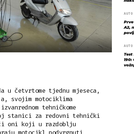
nako
AUT
Prve
A2, n
povij
AUT
Test
190: 
vožn
da u četvrtome tjednu mjeseca,
ja, svojim motociklima
 izvanrednom tehničkome
oj stanici za redovni tehnički
ći oni koji u razdoblju
oraju motocikl podvrgnuti