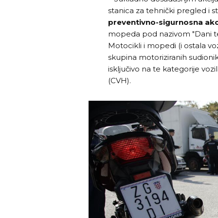
stanica za tehnički pregled i s
preventivno-sigurnosna akc
mopeda pod nazivom "Dani teh
Motocikli i mopedi (i ostala v
skupina motoriziranih sudioni
isključivo na te kategorije voz
(CVH).