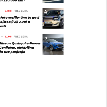
n 220.000 km?
4
O —
4388
PREGLEDA
 fotografije: Ovo je novi
ajštedljiviji Audi u
esti
5
O —
4106
PREGLEDA
 Nissan Qashqai e-Power
Genijalno, električna
ja bez punjenja