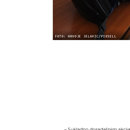
FOTO: HRVOJE JELAVIC/PIXSELL
– Sukladno dosadašnjim akcijam