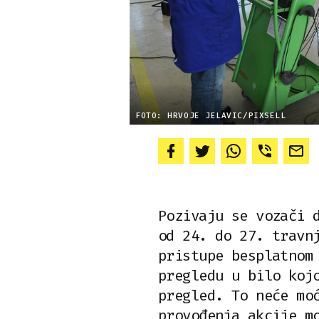
FOTO: HRVOJE JELAVIC/PIXSELL
Pozivaju se vozači 
od 24. do 27. travn
pristupe besplatnom
pregledu u bilo koj
pregled. To neće mo
provođenja akcije m