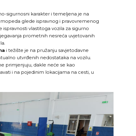
vno-sigurnosni karakter i temeljena je na
 i mopeda glede ispravnog i pravovremenog
ispravnosti vlastitoga vozila za sigurno
zbjegavanja prometnih nesreća uvjetovanih
la.
na
i težište je na pružanju savjetodavne
tualno utvrđenih nedostataka na vozilu.
e primjenjuju, dakle neće se kao
vati i na pojedinim lokacijama na cesti, u