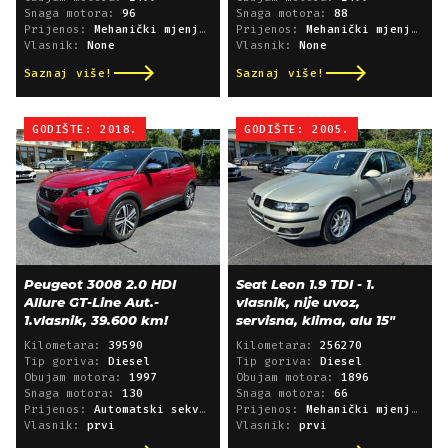
Snaga motora:
96
Snaga motora:
88
Prijenos:
Mehanički mjenjač
Prijenos:
Mehanički mjenjač
Vlasnik:
None
Vlasnik:
None
Saznaj više!
Saznaj više!
GODIŠTE: 2018.
GODIŠTE: 2005.
Peugeot 3008 2.0 HDI
Seat Leon 1.9 TDI - 1.
Allure GT-Line Aut.-
vlasnik, nije uvoz,
1.vlasnik, 39.600 km!
servisna, klima, alu 15"
Kilometara:
39590
Kilometara:
256270
Tip goriva:
Diesel
Tip goriva:
Diesel
Obujam motora:
1997
Obujam motora:
1896
Snaga motora:
130
Snaga motora:
66
Prijenos:
Automatski sekvencijski
Prijenos:
Mehanički mjenjač
Vlasnik:
prvi
Vlasnik:
prvi