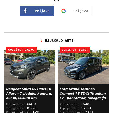
Prijava
Prijava
NJUŠKALO AUTI
GODIŠTE: 2020.
GODIŠTE: 2020.
Peugeot 5008 1.5 BlueHDI
Ford Grand Tourneo
Allure - 7 sjedala, kamera,
Connect 1.5 TDCi Titanium
alu 18, 66.000 km
L2 - panorama, navigacija
Kilometara:
66400
Kilometara:
83400
Tip goriva:
Diesel
Tip goriva:
Diesel
Obujam motora:
1499
Obujam motora:
1499