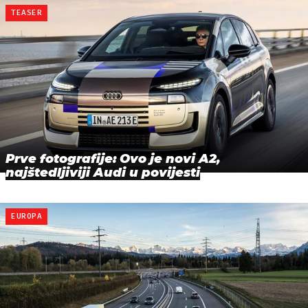
TEASER
Prve fotografije: Ovo je novi A2,
najštedljiviji Audi u povijesti
EUROPA