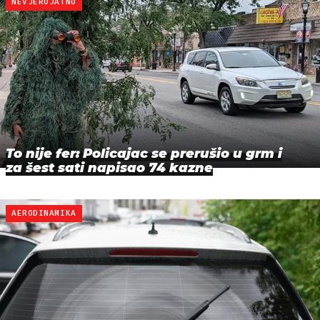
NEVJEROJATNO
To nije fer: Policajac se prerušio u grm i
za šest sati napisao 74 kazne
AERODINAMIKA