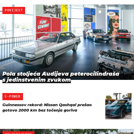
POVIJEST
Pola stoljeća Audijeva peterocilindraša
s jedinstvenim zvukom
E-POWER
Guinnessov rekord: Nissan Qashqai prešao
gotovo 2000 km bez točenja goriva