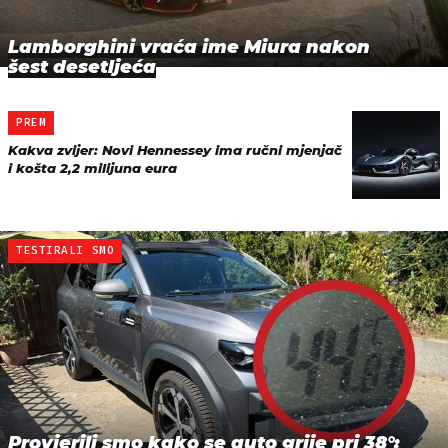
Lamborghini vraća ime Miura nakon
šest desetljeća
PREM
Kakva zvijer: Novi Hennessey ima ručni mjenjač
i košta 2,2 milijuna eura
TESTIRALI SMO
Provjerili smo kako se auto grije pri 38°: