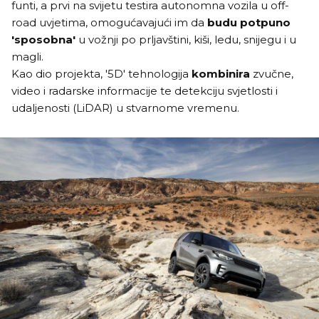
funti, a prvi na svijetu testira autonomna vozila u off-
road uvjetima, omogućavajući im da
budu potpuno
'sposobna'
u vožnji po prljavštini, kiši, ledu, snijegu i u
magli.
Kao dio projekta, '5D' tehnologija
kombinira
zvučne,
video i radarske informacije te detekciju svjetlosti i
udaljenosti (LiDAR) u stvarnome vremenu.