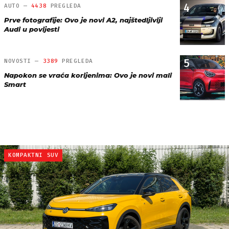
4
AUTO —
4438
PREGLEDA
Prve fotografije: Ovo je novi A2, najštedljiviji
Audi u povijesti
5
NOVOSTI —
3389
PREGLEDA
Napokon se vraća korijenima: Ovo je novi mali
Smart
KOMPAKTNI SUV