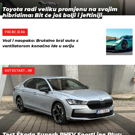
Toyota radi veliku promjenu na svojim
hibridima: Bit će još bolji i jeftiniji
PREMIJERA
Vozi i naopako: Brutalno brzi auto s
ventilatorom konačno ide u seriju
AUTOSTART.HR
Test Škoda Superb PHEV SportLine Plus: