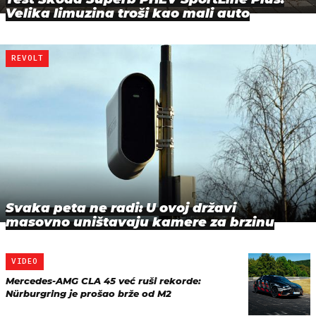
Velika limuzina troši kao mali auto
REVOLT
Svaka peta ne radi: U ovoj državi
masovno uništavaju kamere za brzinu
VIDEO
Mercedes-AMG CLA 45 već ruši rekorde:
Nürburgring je prošao brže od M2