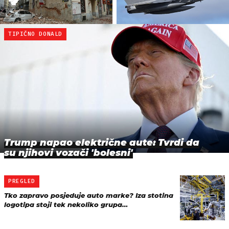
TIPIČNO DONALD
Trump napao električne aute: Tvrdi da
su njihovi vozači 'bolesni'
PREGLED
Tko zapravo posjeduje auto marke? Iza stotina
logotipa stoji tek nekoliko grupa…