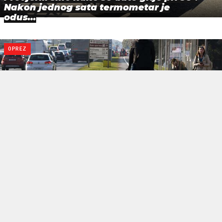
Nakon jednog sata termometar je
odus…
OPREZ
Ovo mnogi vozači rade svaki dan, a
kazna može stići bez policije
ZVIJER
Legenda 90-ih: Ovaj auto je jedinstven i ima V16
motor. Sada se prodaje