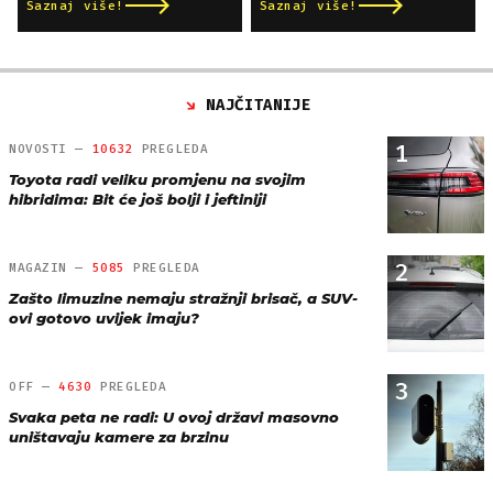
Saznaj više!
Saznaj više!
NAJČITANIJE
1
NOVOSTI —
10632
PREGLEDA
Toyota radi veliku promjenu na svojim
hibridima: Bit će još bolji i jeftiniji
2
MAGAZIN —
5085
PREGLEDA
Zašto limuzine nemaju stražnji brisač, a SUV-
ovi gotovo uvijek imaju?
3
OFF —
4630
PREGLEDA
Svaka peta ne radi: U ovoj državi masovno
uništavaju kamere za brzinu