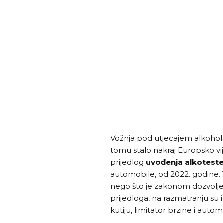
Vožnja pod utjecajem alkohola
tomu stalo nakraj Europsko vi
prijedlog
uvođenja alkotest
automobile, od 2022. godine. T
nego što je zakonom dozvolj
prijedloga, na razmatranju su i 
kutiju, limitator brzine i auto