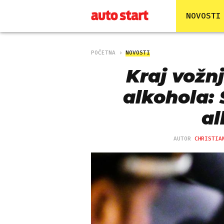
NOVOSTI
POČETNA
NOVOSTI
Kraj vožn
alkohola: 
al
AUTOR
CHRISTIA