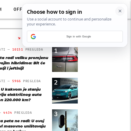
H
OFF
Sign in with Google
NAJČITANIJE
1
STI —
10151
PREGLEDA
ta radi veliku promjenu
vojim hibridima: Bit će
lji i jeftiniji
2
STI —
5966
PREGLEDA
: U kakvom je stanju
rija električnog auta
n 220.000 km?
3
 —
4434
PREGLEDA
a peta ne radi: U ovoj
vi masovno uništavaju