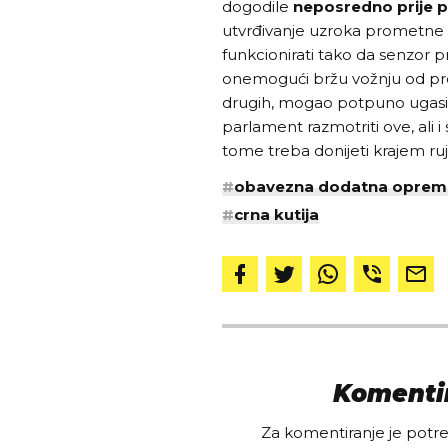
dogodile
neposredno prije 
utvrđivanje uzroka prometne n
funkcionirati tako da senzor 
onemogući bržu vožnju od prop
drugih, mogao potpuno ugasit
parlament razmotriti ove, ali 
tome treba donijeti krajem ruj
#
obavezna dodatna oprem
#
crna kutija
Komentir
Za komentiranje je potreb