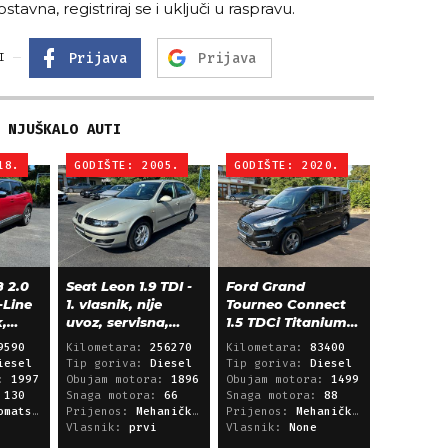
ostavna, registriraj se i uključi u raspravu.
Prijava
Prijava
I
NJUŠKALO AUTI
18.
GODIŠTE: 2005.
GODIŠTE: 2020.
 2.0
Seat Leon 1.9 TDI -
Ford Grand
-Line
1. vlasnik, nije
Tourneo Connect
k,
uvoz, servisna,
1.5 TDCi Titanium
klima, alu 15"
L2 - panorama,
9590
Kilometara:
256270
Kilometara:
83400
navigacija
iesel
Tip goriva:
Diesel
Tip goriva:
Diesel
a:
1997
Obujam motora:
1896
Obujam motora:
1499
:
130
Snaga motora:
66
Snaga motora:
88
i sekvencijski
Prijenos:
Mehanički mjenjač
Prijenos:
Mehanički mjenjač
Vlasnik:
prvi
Vlasnik:
None