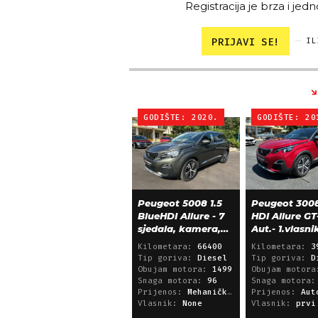
Registracija je brza i jedn
PRIJAVI SE!
IL
GODIŠTE: 2020.
GODIŠTE: 20
Peugeot 5008 1.5
Peugeot 3008
BlueHDI Allure - 7
HDI Allure GT
sjedala, kamera,
Aut.- 1.vlasni
alu 18, 66.000 km
39.600 km!
Kilometara:
66400
Kilometara:
3
Tip goriva:
Diesel
Tip goriva:
D
Obujam motora:
1499
Obujam motor
Snaga motora:
96
Snaga motora
Prijenos:
Mehanički mjenjač
Prijenos:
Automatsk
Vlasnik:
None
Vlasnik:
prvi