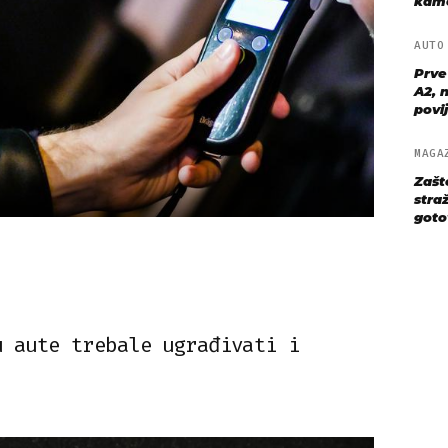
kame
AUT
Prve
A2, n
povij
MAGA
Zašt
straž
goto
u aute trebale ugrađivati i