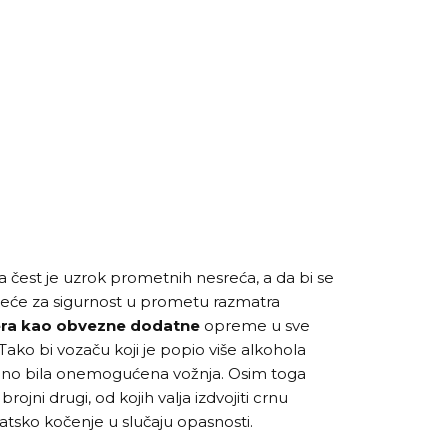
 čest je uzrok prometnih nesreća, a da bi se
jeće za sigurnost u prometu razmatra
era kao obvezne dodatne
opreme u sve
ako bi vozaču koji je popio više alkohola
eno bila onemogućena vožnja. Osim toga
brojni drugi, od kojih valja izdvojiti crnu
matsko kočenje u slučaju opasnosti.