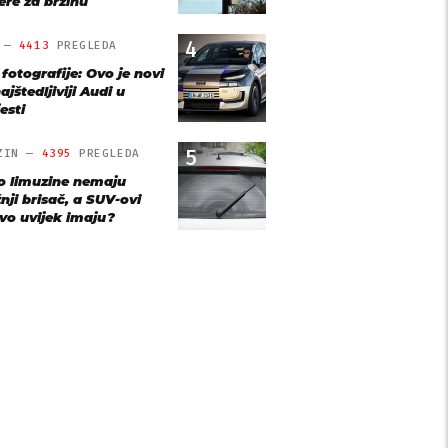
re za brzinu
4
O —
4413
PREGLEDA
 fotografije: Ovo je novi
ajštedljiviji Audi u
esti
5
ZIN —
4395
PREGLEDA
o limuzine nemaju
nji brisač, a SUV-ovi
vo uvijek imaju?