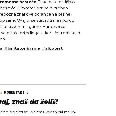
prometne nesreće
. Tako bi se olakšalo
esreće. Limitator brzine bi trebao
prepozna znakove ograničenja brzine i
isane. Ovaj bi se sustav, za razliku od
i pritiskom na gumb. Europski će
i sve ostale prijedloge, a konačnu odluku o
na.
a
#
limitator brzine
#
alkotest
KOMENTARI
0
aj, znaš da želiš!
no prijaviti se. Nemaš korisnički račun?