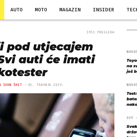
AUTO
MOTO
MAGAZIN
INSIDER
TEC
1951 PREGLEDA
ji pod utjecajem
NOVO
Svi auti će imati
Toyo
na s
kotester
još bo
N IVAN ŠKET
01. TRAVNJA 2019.
NOVO
Test
bate
nako
OFF
Svak
drža