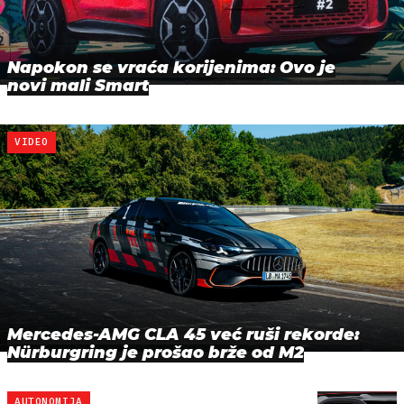
Napokon se vraća korijenima: Ovo je
novi mali Smart
VIDEO
Mercedes-AMG CLA 45 već ruši rekorde:
Nürburgring je prošao brže od M2
AUTONOMIJA