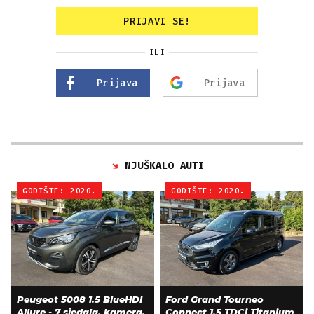
PRIJAVI SE!
ILI
Prijava
Prijava
NJUŠKALO AUTI
GODIŠTE: 2020.
GODIŠTE: 2020.
Peugeot 5008 1.5 BlueHDI
Ford Grand Tourneo
Allure - 7 sjedala, kamera,
Connect 1.5 TDCi Titanium