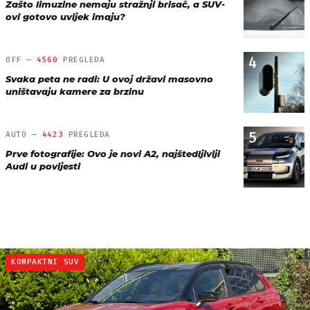
Zašto limuzine nemaju stražnji brisač, a SUV-
ovi gotovo uvijek imaju?
4
OFF —
4560
PREGLEDA
Svaka peta ne radi: U ovoj državi masovno
uništavaju kamere za brzinu
5
AUTO —
4423
PREGLEDA
Prve fotografije: Ovo je novi A2, najštedljiviji
Audi u povijesti
KOMPAKTNI SUV