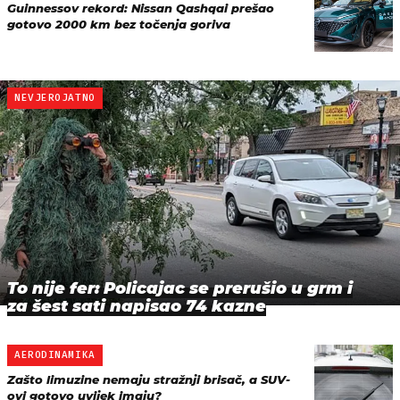
Guinnessov rekord: Nissan Qashqai prešao
gotovo 2000 km bez točenja goriva
NEVJEROJATNO
To nije fer: Policajac se prerušio u grm i
za šest sati napisao 74 kazne
AERODINAMIKA
Zašto limuzine nemaju stražnji brisač, a SUV-
ovi gotovo uvijek imaju?