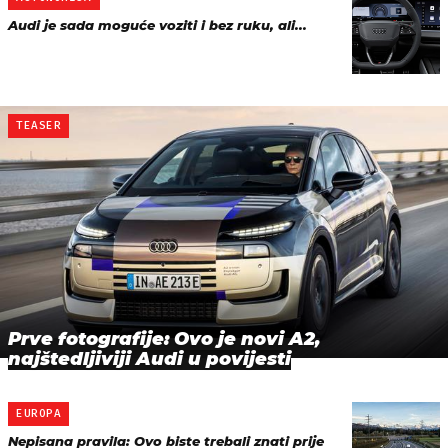
Audi je sada moguće voziti i bez ruku, ali...
TEASER
Prve fotografije: Ovo je novi A2,
najštedljiviji Audi u povijesti
EUROPA
Nepisana pravila: Ovo biste trebali znati prije