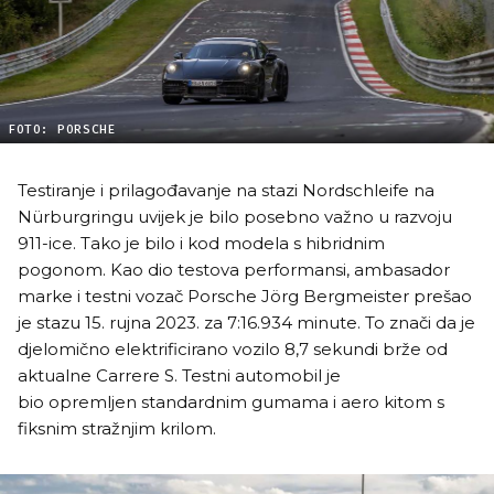
FOTO: PORSCHE
Testiranje i prilagođavanje na stazi Nordschleife na
Nürburgringu uvijek je bilo posebno važno u razvoju
911-ice. Tako je bilo i kod modela s hibridnim
pogonom. Kao dio testova performansi, ambasador
marke i testni vozač Porsche Jörg Bergmeister prešao
je stazu 15. rujna 2023. za 7:16.934 minute. To znači da je
djelomično elektrificirano vozilo 8,7 sekundi brže od
aktualne Carrere S. Testni automobil je
bio opremljen standardnim gumama i aero kitom s
fiksnim stražnjim krilom.