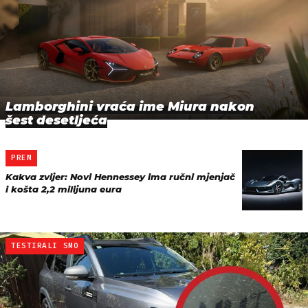
Lamborghini vraća ime Miura nakon
šest desetljeća
PREM
Kakva zvijer: Novi Hennessey ima ručni mjenjač
i košta 2,2 milijuna eura
TESTIRALI SMO