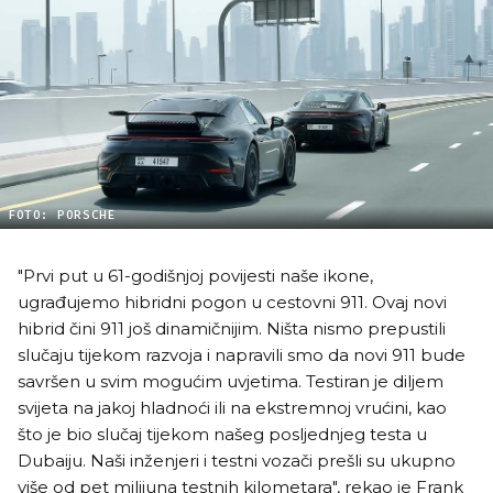
FOTO: PORSCHE
"Prvi put u 61-godišnjoj povijesti naše ikone,
ugrađujemo hibridni pogon u cestovni 911. Ovaj novi
hibrid čini 911 još dinamičnijim. Ništa nismo prepustili
slučaju tijekom razvoja i napravili smo da novi 911 bude
savršen u svim mogućim uvjetima. Testiran je diljem
svijeta na jakoj hladnoći ili na ekstremnoj vrućini, kao
što je bio slučaj tijekom našeg posljednjeg testa u
Dubaiju. Naši inženjeri i testni vozači prešli su ukupno
više od pet milijuna testnih kilometara", rekao je Frank