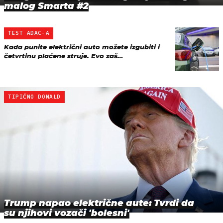
malog Smarta #2
TEST ADAC-A
Kada punite električni auto možete izgubiti i
četvrtinu plaćene struje. Evo zaš…
TIPIČNO DONALD
Trump napao električne aute: Tvrdi da
su njihovi vozači 'bolesni'