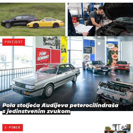
POVIJEST
Pola stoljeća Audijeva peterocilindraša
s jedinstvenim zvukom
E-POWER