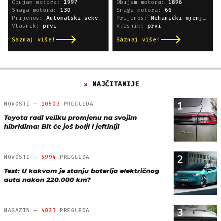
Obujam motora:
1997
Obujam motora:
1896
Snaga motora:
130
Snaga motora:
66
Prijenos:
Automatski sekvencijski
Prijenos:
Mehanički mjenjač
Vlasnik:
prvi
Vlasnik:
prvi
Saznaj više!
Saznaj više!
NAJČITANIJE
1
NOVOSTI —
10503
PREGLEDA
Toyota radi veliku promjenu na svojim
hibridima: Bit će još bolji i jeftiniji
2
NOVOSTI —
5994
PREGLEDA
Test: U kakvom je stanju baterija električnog
auta nakon 220.000 km?
3
MAGAZIN —
4823
PREGLEDA