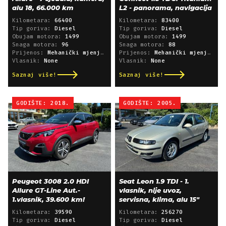
alu 18, 66.000 km
L2 - panorama, navigacija
Kilometara:
66400
Kilometara:
83400
Tip goriva:
Diesel
Tip goriva:
Diesel
Obujam motora:
1499
Obujam motora:
1499
Snaga motora:
96
Snaga motora:
88
Prijenos:
Mehanički mjenjač
Prijenos:
Mehanički mjenjač
Vlasnik:
None
Vlasnik:
None
Saznaj više!
Saznaj više!
GODIŠTE: 2018.
GODIŠTE: 2005.
Peugeot 3008 2.0 HDI
Seat Leon 1.9 TDI - 1.
Allure GT-Line Aut.-
vlasnik, nije uvoz,
1.vlasnik, 39.600 km!
servisna, klima, alu 15"
Kilometara:
39590
Kilometara:
256270
Tip goriva:
Diesel
Tip goriva:
Diesel