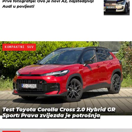
Prve fotografije: Ovo je novi A2, najštedljiviji
Audi u povijesti
KOMPAKTNI SUV
Test Toyota Corolla Cross 2.0 Hybrid GR
Sport: Prava zvijezda je potrošnja