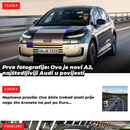
TEASER
Prve fotografije: Ovo je novi A2,
najštedljiviji Audi u povijesti
EUROPA
Nepisana pravila: Ovo biste trebali znati prije
nego što krenete na put po Euro…
PROBLEMI