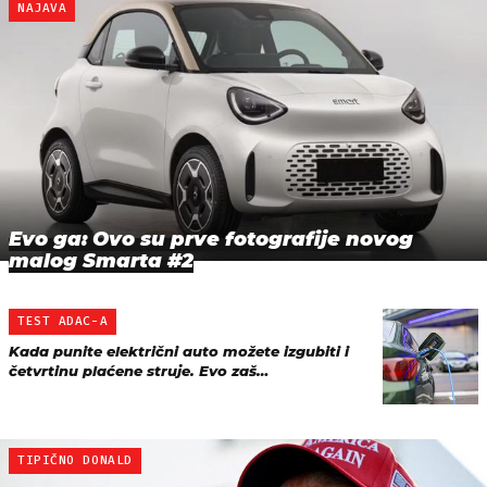
NAJAVA
Evo ga: Ovo su prve fotografije novog
malog Smarta #2
TEST ADAC-A
Kada punite električni auto možete izgubiti i
četvrtinu plaćene struje. Evo zaš…
TIPIČNO DONALD