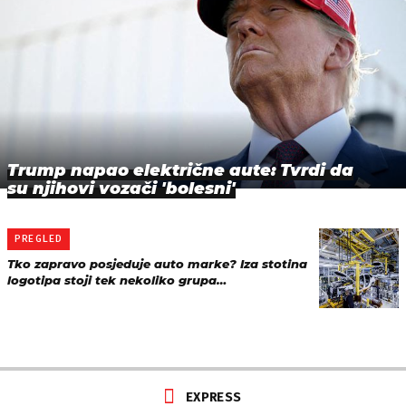
Trump napao električne aute: Tvrdi da
su njihovi vozači 'bolesni'
PREGLED
Tko zapravo posjeduje auto marke? Iza stotina
logotipa stoji tek nekoliko grupa…