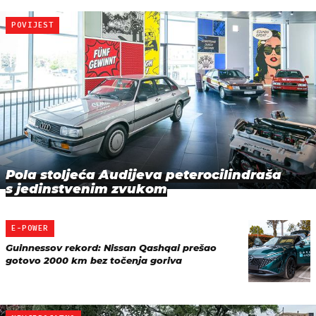
POVIJEST
Pola stoljeća Audijeva peterocilindraša
s jedinstvenim zvukom
E-POWER
Guinnessov rekord: Nissan Qashqai prešao
gotovo 2000 km bez točenja goriva