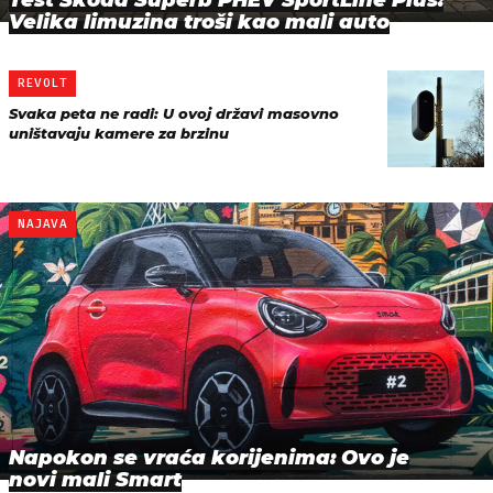
Test Škoda Superb PHEV SportLine Plus:
Velika limuzina troši kao mali auto
REVOLT
Svaka peta ne radi: U ovoj državi masovno
uništavaju kamere za brzinu
NAJAVA
Napokon se vraća korijenima: Ovo je
novi mali Smart