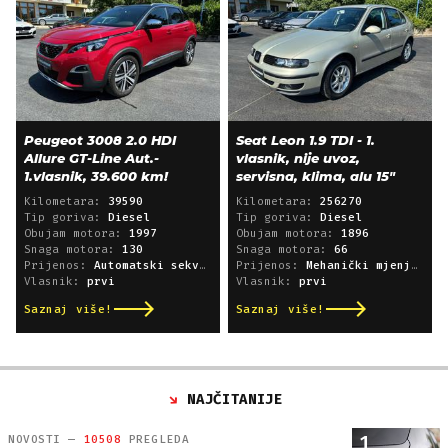
Peugeot 3008 2.0 HDI
Seat Leon 1.9 TDI - 1.
Allure GT-Line Aut.-
vlasnik, nije uvoz,
1.vlasnik, 39.600 km!
servisna, klima, alu 15"
Kilometara:
39590
Kilometara:
256270
Tip goriva:
Diesel
Tip goriva:
Diesel
Obujam motora:
1997
Obujam motora:
1896
Snaga motora:
130
Snaga motora:
66
Prijenos:
Automatski sekvencijski
Prijenos:
Mehanički mjenjač
Vlasnik:
prvi
Vlasnik:
prvi
Saznaj više!
Saznaj više!
NAJČITANIJE
1
NOVOSTI —
10508
PREGLEDA