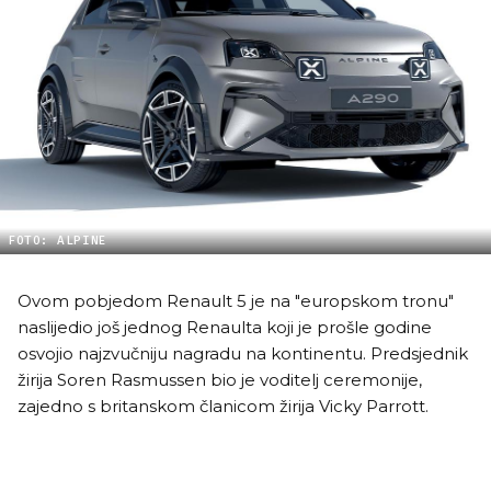
FOTO: ALPINE
Ovom pobjedom Renault 5 je na "europskom tronu"
naslijedio još jednog Renaulta koji je prošle godine
osvojio najzvučniju nagradu na kontinentu. Predsjednik
žirija Soren Rasmussen bio je voditelj ceremonije,
zajedno s britanskom članicom žirija Vicky Parrott.