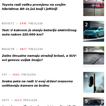
Toyota radi veliku promjenu na svojim
hibridima: Bit će još bolji i jeftiniji
2
NOVOSTI —
5995
PREGLEDA
Test: U kakvom je stanju baterija električnog
auta nakon 220.000 km?
3
MAGAZIN —
4827
PREGLEDA
Zašto limuzine nemaju stražnji brisač, a SUV-
ovi gotovo uvijek imaju?
4
OFF —
4561
PREGLEDA
Svaka peta ne radi: U ovoj državi masovno
uništavaju kamere za brzinu
5
AUTO —
4423
PREGLEDA