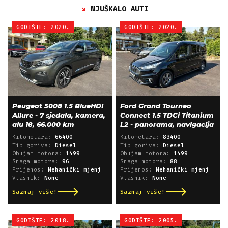
NJUŠKALO AUTI
GODIŠTE: 2020.
GODIŠTE: 2020.
Peugeot 5008 1.5 BlueHDI
Ford Grand Tourneo
Allure - 7 sjedala, kamera,
Connect 1.5 TDCi Titanium
alu 18, 66.000 km
L2 - panorama, navigacija
Kilometara:
66400
Kilometara:
83400
Tip goriva:
Diesel
Tip goriva:
Diesel
Obujam motora:
1499
Obujam motora:
1499
Snaga motora:
96
Snaga motora:
88
Prijenos:
Mehanički mjenjač
Prijenos:
Mehanički mjenjač
Vlasnik:
None
Vlasnik:
None
Saznaj više!
Saznaj više!
GODIŠTE: 2018.
GODIŠTE: 2005.