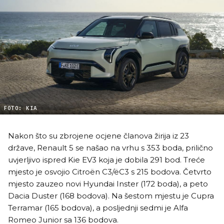
FOTO: KIA
Nakon što su
zbrojene ocjene članova žirija iz 23
države
, Renault 5 se našao na vrhu s ​​353 boda, prilično
uvjerljivo ispred Kie EV3 koja je dobila 291 bod. Treće
mjesto je osvojio Citroën C3/ëC3 s 215 bodova. Četvrto
mjesto zauzeo novi Hyundai Inster (172 boda), a peto
Dacia Duster (168 bodova). Na šestom mjestu je Cupra
Terramar (165 bodova), a posljednji sedmi je Alfa
Romeo Junior sa 136 bodova.