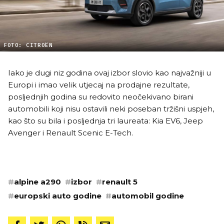
FOTO: CITROËN
Iako je dugi niz godina ovaj izbor slovio kao najvažniji u
Europi i imao velik utjecaj na prodajne rezultate,
posljednjih godina su redovito neočekivano birani
automobili koji nisu ostavili neki poseban tržišni uspjeh,
kao što su bila i posljednja tri laureata: Kia EV6, Jeep
Avenger i Renault Scenic E-Tech.
#
alpine a290
#
izbor
#
renault 5
#
europski auto godine
#
automobil godine