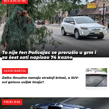
NEVJEROJATNO
To nije fer: Policajac se prerušio u grm i
za šest sati napisao 74 kazne
AERODINAMIKA
Zašto limuzine nemaju stražnji brisač, a SUV-
ovi gotovo uvijek imaju?
PREMIJERA