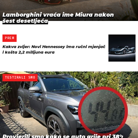
Lamborghini vraća ime Miura nakon
šest desetljeća
PREM
Kakva zvijer: Novi Hennessey ima ručni mjenjač
i košta 2,2 milijuna eura
TESTIRALI SMO
Provjerili smo kako se auto grije pri 38°: