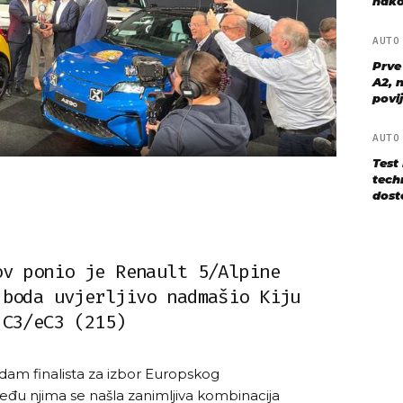
nako
AUT
Prve
A2, n
povij
AUT
Test
techn
dost
ov ponio je Renault 5/Alpine
 boda uvjerljivo nadmašio Kiju
 C3/eC3 (215)
edam finalista za izbor Europskog
đu njima se našla zanimljiva kombinacija