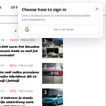
H
OFF
Sign in with Google
NAJČITANIJE
1
ZIN —
10492
PREGLEDA
2.000 eura: Pet limuzina
remena kada su auti još
'normalni'
2
STI —
8021
PREGLEDA
ta radi veliku promjenu
vojim hibridima: Bit će
lji i jeftiniji
3
STI —
5915
PREGLEDA
: U kakvom je stanju
rija električnog auta