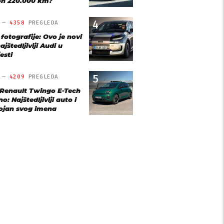
n 220.000 km?
4
O —
4358
PREGLEDA
 fotografije: Ovo je novi
ajštedljiviji Audi u
esti
5
O —
4209
PREGLEDA
 Renault Twingo E-Tech
o: Najštedljiviji auto i
ojan svog imena