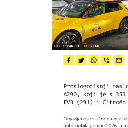
FOTO: CAR OF THE YEAR
Prošlogodišnji nasl
A290, koji je s 353
EV3 (291) i Citroën
Objavljena je službena lista s
automobila godine 2026., a me