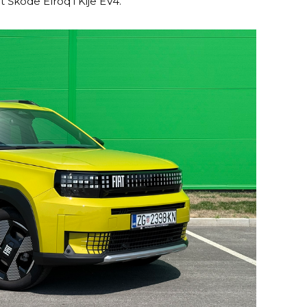
 Škode Elroq i Kije EV4.