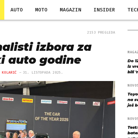
AUTO
MOTO
MAGAZIN
INSIDER
TEC
2153 PREGLEDA
alisti izbora za
MAGA
i auto godine
Do 1
iz v
bili 
 KOLARIĆ
31. LISTOPADA 2025.
NOVO
Toyo
na s
još bo
NOVO
Test
bate