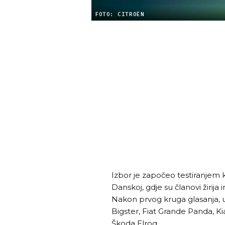
FOTO: CITROËN
Izbor je započeo testiranjem 
Danskoj, gdje su članovi žirija 
Nakon prvog kruga glasanja, u 
Bigster, Fiat Grande Panda, K
Škoda Elroq.