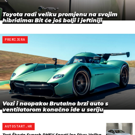
Toyota radi veliku promjenu na svojim
hibridima: Bit će još bolji i jeftiniji
PREMIJERA
Vozi i naopako: Brutalno brzi auto s
ventilatorom konačno ide u seriju
AUTOSTART.HR
Test Škoda Superb PHEV SportLine Plus: Velika