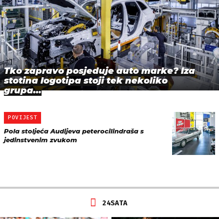
Tko zapravo posjeduje auto marke? Iza
stotina logotipa stoji tek nekoliko
grupa…
POVIJEST
Pola stoljeća Audijeva peterocilindraša s
jedinstvenim zvukom