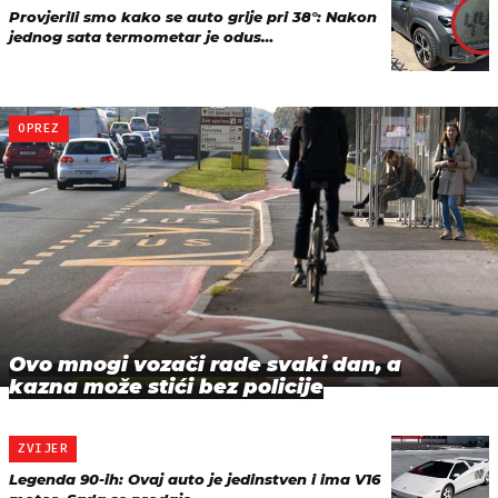
Provjerili smo kako se auto grije pri 38°: Nakon
jednog sata termometar je odus…
OPREZ
Ovo mnogi vozači rade svaki dan, a
kazna može stići bez policije
ZVIJER
Legenda 90-ih: Ovaj auto je jedinstven i ima V16