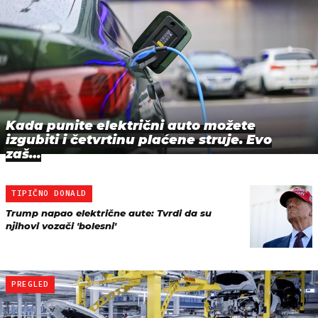
Kada punite električni auto možete
izgubiti i četvrtinu plaćene struje. Evo
zaš…
TIPIČNO DONALD
Trump napao električne aute: Tvrdi da su
njihovi vozači 'bolesni'
PREGLED