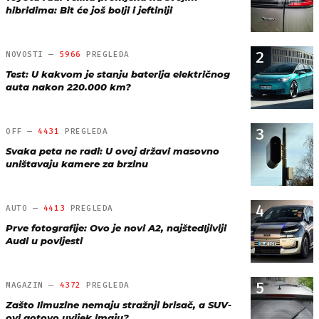
hibridima: Bit će još bolji i jeftiniji
2
NOVOSTI —
5966
PREGLEDA
Test: U kakvom je stanju baterija električnog
auta nakon 220.000 km?
3
OFF —
4431
PREGLEDA
Svaka peta ne radi: U ovoj državi masovno
uništavaju kamere za brzinu
4
AUTO —
4413
PREGLEDA
Prve fotografije: Ovo je novi A2, najštedljiviji
Audi u povijesti
5
MAGAZIN —
4372
PREGLEDA
Zašto limuzine nemaju stražnji brisač, a SUV-
ovi gotovo uvijek imaju?