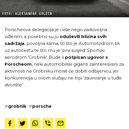
FOTO: ALEKSANDAR GOLDIN
Porscheova delegacija je i više nego zadovoljna
viđenim, a posebno su ju
oduševili blizina svih
sadržaja
, povoljna klima, to što je Automotodrom tik
uz autocestu te što mu je 'prvi susjed' Sportski
aerodrom 'Grobnik'. Bude li
potpisan ugovor s
Porscheom
, neki automobilski giganti zainteresirani za
aktivnosti na Grobniku morat će dobiti odbijenicu, jer
konkurencija u ovom slučaju ne trpi 'zavirivanje u tuđe
dvorište'.
#
grobnik
#
porsche