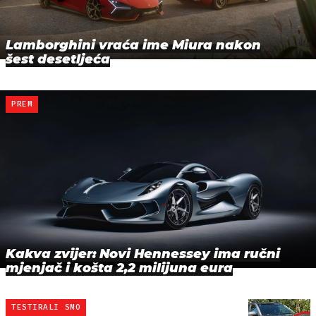
Lamborghini vraća ime Miura nakon
šest desetljeća
PREM
Kakva zvijer: Novi Hennessey ima ručni
mjenjač i košta 2,2 milijuna eura
TESTIRALI SMO