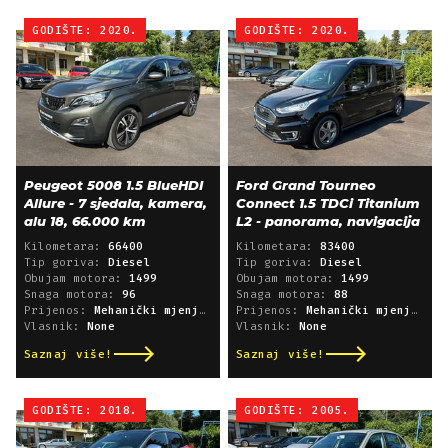
GODIŠTE: 2020.
GODIŠTE: 2020.
Peugeot 5008 1.5 BlueHDI
Ford Grand Tourneo
Allure - 7 sjedala, kamera,
Connect 1.5 TDCi Titanium
alu 18, 66.000 km
L2 - panorama, navigacija
Kilometara:
66400
Kilometara:
83400
Tip goriva:
Diesel
Tip goriva:
Diesel
Obujam motora:
1499
Obujam motora:
1499
Snaga motora:
96
Snaga motora:
88
Prijenos:
Mehanički mjenjač
Prijenos:
Mehanički mjenjač
Vlasnik:
None
Vlasnik:
None
Saznaj više!
Saznaj više!
GODIŠTE: 2018.
GODIŠTE: 2005.