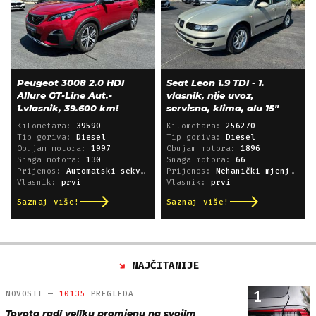
Peugeot 3008 2.0 HDI
Seat Leon 1.9 TDI - 1.
Allure GT-Line Aut.-
vlasnik, nije uvoz,
1.vlasnik, 39.600 km!
servisna, klima, alu 15"
Kilometara:
39590
Kilometara:
256270
Tip goriva:
Diesel
Tip goriva:
Diesel
Obujam motora:
1997
Obujam motora:
1896
Snaga motora:
130
Snaga motora:
66
Prijenos:
Automatski sekvencijski
Prijenos:
Mehanički mjenjač
Vlasnik:
prvi
Vlasnik:
prvi
Saznaj više!
Saznaj više!
NAJČITANIJE
1
NOVOSTI —
10135
PREGLEDA
Toyota radi veliku promjenu na svojim