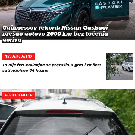
Guinnessov rekord: Nissan Qashqai
prešao gotovo 2000 km bez točenja
goriva
NEVJEROJATNO
To nije fer: Policajac se prerušio u grm i za šest
sati napisao 74 kazne
AERODINAMIKA