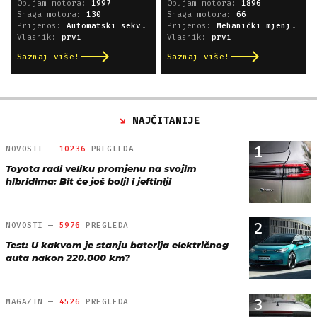
Obujam motora:
1997
Obujam motora:
1896
Snaga motora:
130
Snaga motora:
66
Prijenos:
Automatski sekvencijski
Prijenos:
Mehanički mjenjač
Vlasnik:
prvi
Vlasnik:
prvi
Saznaj više!
Saznaj više!
NAJČITANIJE
1
NOVOSTI —
10236
PREGLEDA
Toyota radi veliku promjenu na svojim
hibridima: Bit će još bolji i jeftiniji
2
NOVOSTI —
5976
PREGLEDA
Test: U kakvom je stanju baterija električnog
auta nakon 220.000 km?
3
MAGAZIN —
4526
PREGLEDA