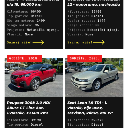
alu 18, 66.000 km
L2 - panorama, navigacija
Kilometara:
66400
Kilometara:
83400
Tip goriva:
Diesel
Tip goriva:
Diesel
Obujam motora:
1499
Obujam motora:
1499
Snaga motora:
96
Snaga motora:
88
Prijenos:
Mehanički mjenjač
Prijenos:
Mehanički mjenjač
Vlasnik:
None
Vlasnik:
None
Saznaj više!
Saznaj više!
GODIŠTE: 2018.
GODIŠTE: 2005.
Peugeot 3008 2.0 HDI
Seat Leon 1.9 TDI - 1.
Allure GT-Line Aut.-
vlasnik, nije uvoz,
1.vlasnik, 39.600 km!
servisna, klima, alu 15"
Kilometara:
39590
Kilometara:
256270
Tip goriva:
Diesel
Tip goriva:
Diesel