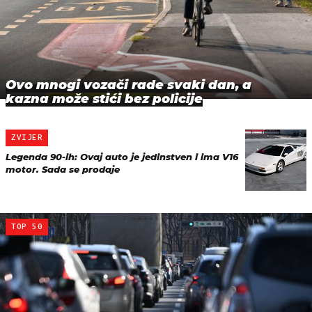
Ovo mnogi vozači rade svaki dan, a
kazna može stići bez policije
ZVIJER
Legenda 90-ih: Ovaj auto je jedinstven i ima V16
motor. Sada se prodaje
TOP 50