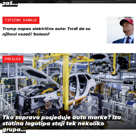
zaš…
TIPIČNO DONALD
Trump napao električne aute: Tvrdi da su
njihovi vozači 'bolesni'
PREGLED
Tko zapravo posjeduje auto marke? Iza
stotina logotipa stoji tek nekoliko
grupa…