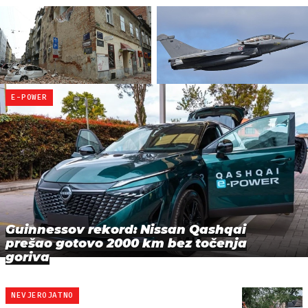
E-POWER
Guinnessov rekord: Nissan Qashqai
prešao gotovo 2000 km bez točenja
goriva
NEVJEROJATNO