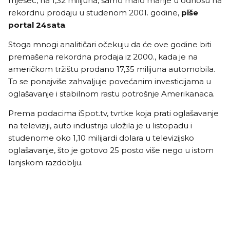
mjesec, na 1,32 milijuna, samo malo manje u odnosu na
rekordnu prodaju u studenom 2001. godine,
piše
portal 24sata
.
Stoga mnogi analitičari očekuju da će ove godine biti
premašena rekordna prodaja iz 2000., kada je na
američkom tržištu prodano 17,35 milijuna automobila.
To se ponajviše zahvaljuje povećanim investicijama u
oglašavanje i stabilnom rastu potrošnje Amerikanaca.
Prema podacima iSpot.tv, tvrtke koja prati oglašavanje
na televiziji, auto industrija uložila je u listopadu i
studenome oko 1,10 milijardi dolara u televizijsko
oglašavanje, što je gotovo 25 posto više nego u istom
lanjskom razdoblju.