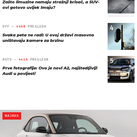
Zašto limuzine nemaju stražnji brisač, a SUV-
ovi gotovo uvijek imaju?
4
OFF —
4468
PREGLEDA
Svaka peta ne radi: U ovoj državi masovno
uništavaju kamere za brzinu
5
AUTO —
4416
PREGLEDA
Prve fotografije: Ovo je novi A2, najštedljiviji
Audi u povijesti
NAJAVA