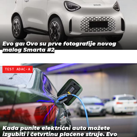
Evo ga: Ovo su prve fotografije novog
malog Smarta #2
TEST ADAC-A
Kada punite električni auto možete
izgubiti i četvrtinu plaćene struje. Evo