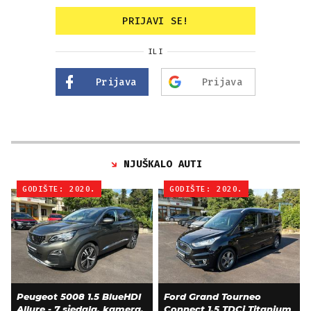
PRIJAVI SE!
ILI
Prijava
Prijava
NJUŠKALO AUTI
GODIŠTE: 2020.
GODIŠTE: 2020.
Peugeot 5008 1.5 BlueHDI
Ford Grand Tourneo
Allure - 7 sjedala, kamera,
Connect 1.5 TDCi Titanium