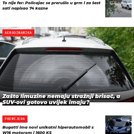
To nije fer: Policajac se prerušio u grm i za šest
sati napisao 74 kazne
AERODINAMIKA
Zašto limuzine nemaju stražnji brisač, a
SUV-ovi gotovo uvijek imaju?
PREMIJERA
Bugatti ima novi unikatni hiperautomobil s
W16 motorom i 1600 KS