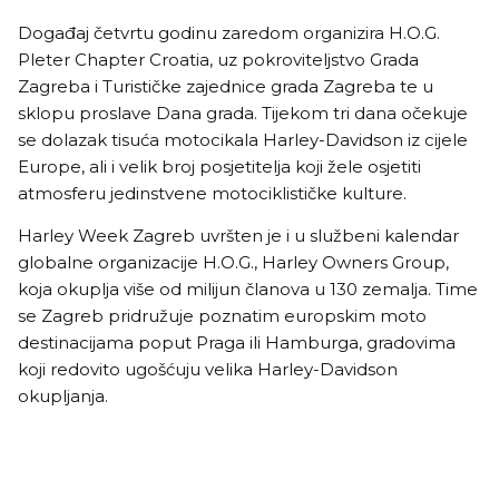
Događaj četvrtu godinu zaredom organizira H.O.G.
Pleter Chapter Croatia, uz pokroviteljstvo Grada
Zagreba i Turističke zajednice grada Zagreba te u
sklopu proslave Dana grada. Tijekom tri dana očekuje
se dolazak tisuća motocikala Harley-Davidson iz cijele
Europe, ali i velik broj posjetitelja koji žele osjetiti
atmosferu jedinstvene motociklističke kulture.
Harley Week Zagreb uvršten je i u službeni kalendar
globalne organizacije H.O.G., Harley Owners Group,
koja okuplja više od milijun članova u 130 zemalja. Time
se Zagreb pridružuje poznatim europskim moto
destinacijama poput Praga ili Hamburga, gradovima
koji redovito ugošćuju velika Harley-Davidson
okupljanja.