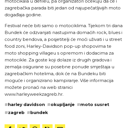
motocikala u defileu, pa organizatori očekuju da će i
zagrebačka parada biti jedan od najupečatljivijih moto
događaja godine.
Festival neće biti samo o motociklima. Tijekom tri dana
Bundek će odzvanjati nastupima domaćih rock, blues i
country bendova, a posjetitelji će moći uživati i u street
food zoni, Harley-Davidson pop-up shopovima te
moto shopping villageu s opremom i dodacima za
motocikle. Za goste koji dolaze iz drugih gradova i
zemalja osigurane su posebne ponude smještaja u
zagrebačkim hotelima, dok će na Bundeku biti
moguće i organizirano kampiranje. Više informacija
možete pronaći na web stranici
www.harleyweekzagreb.hr
.
#
harley davidson
#
okupljanje
#
moto susret
#
zagreb
#
bundek