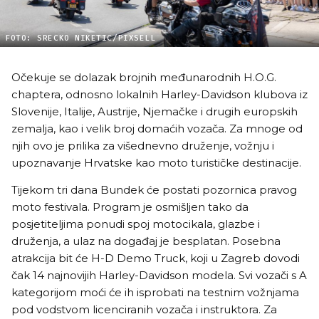
FOTO: SRECKO NIKETIC/PIXSELL
Očekuje se dolazak brojnih međunarodnih H.O.G.
chaptera, odnosno lokalnih Harley-Davidson klubova iz
Slovenije, Italije, Austrije, Njemačke i drugih europskih
zemalja, kao i velik broj domaćih vozača. Za mnoge od
njih ovo je prilika za višednevno druženje, vožnju i
upoznavanje Hrvatske kao moto turističke destinacije.
Tijekom tri dana Bundek će postati pozornica pravog
moto festivala. Program je osmišljen tako da
posjetiteljima ponudi spoj motocikala, glazbe i
druženja, a ulaz na događaj je besplatan. Posebna
atrakcija bit će H-D Demo Truck, koji u Zagreb dovodi
čak 14 najnovijih Harley-Davidson modela. Svi vozači s A
kategorijom moći će ih isprobati na testnim vožnjama
pod vodstvom licenciranih vozača i instruktora. Za