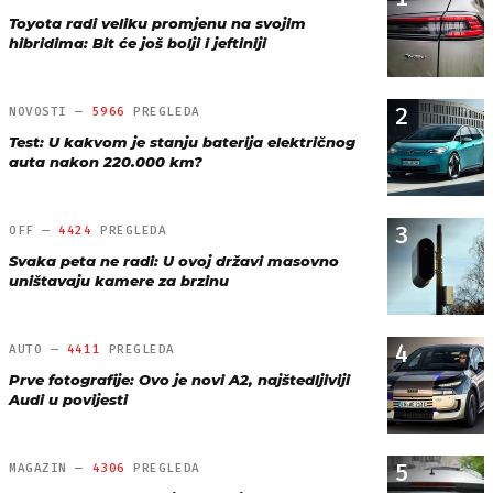
Toyota radi veliku promjenu na svojim
hibridima: Bit će još bolji i jeftiniji
2
NOVOSTI —
5966
PREGLEDA
Test: U kakvom je stanju baterija električnog
auta nakon 220.000 km?
3
OFF —
4424
PREGLEDA
Svaka peta ne radi: U ovoj državi masovno
uništavaju kamere za brzinu
4
AUTO —
4411
PREGLEDA
Prve fotografije: Ovo je novi A2, najštedljiviji
Audi u povijesti
5
MAGAZIN —
4306
PREGLEDA