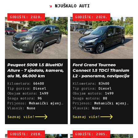
NJUŠKALO AUTI
GODIŠTE: 2020.
GODIŠTE: 2020.
Peugeot 5008 1.5 BlueHDI
Ford Grand Tourneo
Allure - 7 sjedala, kamera,
Connect 1.5 TDCi Titanium
alu 18, 66.000 km
L2 - panorama, navigacija
Kilometara:
66400
Kilometara:
83400
Tip goriva:
Diesel
Tip goriva:
Diesel
Obujam motora:
1499
Obujam motora:
1499
Snaga motora:
96
Snaga motora:
88
Prijenos:
Mehanički mjenjač
Prijenos:
Mehanički mjenjač
Vlasnik:
None
Vlasnik:
None
Saznaj više!
Saznaj više!
GODIŠTE: 2018.
GODIŠTE: 2005.