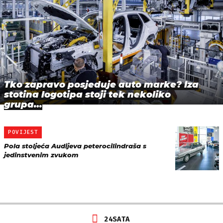
Tko zapravo posjeduje auto marke? Iza
stotina logotipa stoji tek nekoliko
grupa…
POVIJEST
Pola stoljeća Audijeva peterocilindraša s
jedinstvenim zvukom