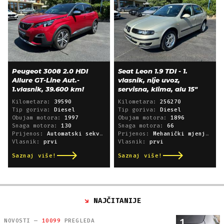
Peugeot 3008 2.0 HDI
Seat Leon 1.9 TDI - 1.
Allure GT-Line Aut.-
vlasnik, nije uvoz,
1.vlasnik, 39.600 km!
servisna, klima, alu 15"
Kilometara:
39590
Kilometara:
256270
Tip goriva:
Diesel
Tip goriva:
Diesel
Obujam motora:
1997
Obujam motora:
1896
Snaga motora:
130
Snaga motora:
66
Prijenos:
Automatski sekvencijski
Prijenos:
Mehanički mjenjač
Vlasnik:
prvi
Vlasnik:
prvi
Saznaj više!
Saznaj više!
NAJČITANIJE
1
NOVOSTI —
10099
PREGLEDA