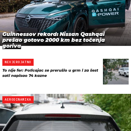
Guinnessov rekord: Nissan Qashqai
prešao gotovo 2000 km bez točenja
goriva
NEVJEROJATNO
To nije fer: Policajac se prerušio u grm i za šest
sati napisao 74 kazne
AERODINAMIKA