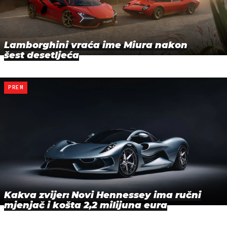
Lamborghini vraća ime Miura nakon
šest desetljeća
PREM
Kakva zvijer: Novi Hennessey ima ručni
mjenjač i košta 2,2 milijuna eura