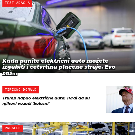
TEST ADAC-A
Kada punite električni auto možete
izgubiti i četvrtinu plaćene struje. Evo
zaš…
TIPIČNO DONALD
Trump napao električne aute: Tvrdi da su
njihovi vozači 'bolesni'
PREGLED