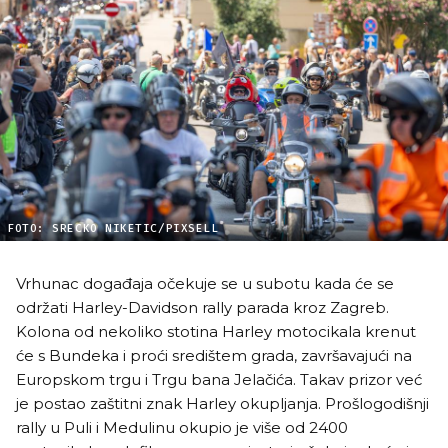
FOTO: SRECKO NIKETIC/PIXSELL
Vrhunac događaja očekuje se u subotu kada će se
održati Harley-Davidson rally parada kroz Zagreb.
Kolona od nekoliko stotina Harley motocikala krenut
će s Bundeka i proći središtem grada, završavajući na
Europskom trgu i Trgu bana Jelačića. Takav prizor već
je postao zaštitni znak Harley okupljanja. Prošlogodišnji
rally u Puli i Medulinu okupio je više od 2400