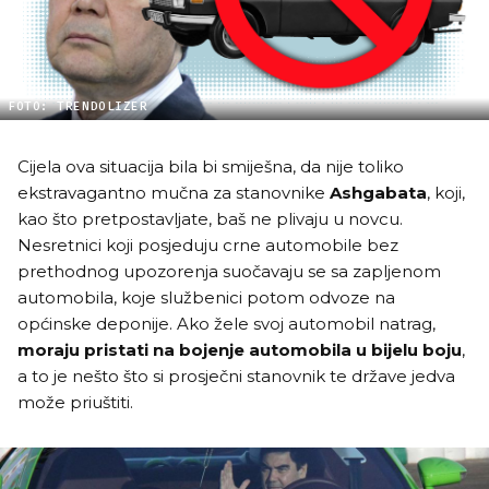
FOTO: TRENDOLIZER
Cijela ova situacija bila bi smiješna, da nije toliko
ekstravagantno mučna za stanovnike
Ashgabata
, koji,
kao što pretpostavljate, baš ne plivaju u novcu.
Nesretnici koji posjeduju crne automobile bez
prethodnog upozorenja suočavaju se sa zapljenom
automobila, koje službenici potom odvoze na
općinske deponije. Ako žele svoj automobil natrag,
moraju pristati na bojenje automobila u bijelu boju
,
a to je nešto što si prosječni stanovnik te države jedva
može priuštiti.