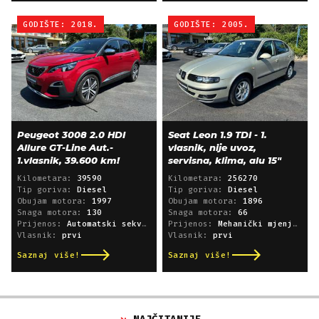
GODIŠTE: 2018.
GODIŠTE: 2005.
Peugeot 3008 2.0 HDI
Seat Leon 1.9 TDI - 1.
Allure GT-Line Aut.-
vlasnik, nije uvoz,
1.vlasnik, 39.600 km!
servisna, klima, alu 15"
Kilometara:
39590
Kilometara:
256270
Tip goriva:
Diesel
Tip goriva:
Diesel
Obujam motora:
1997
Obujam motora:
1896
Snaga motora:
130
Snaga motora:
66
Prijenos:
Automatski sekvencijski
Prijenos:
Mehanički mjenjač
Vlasnik:
prvi
Vlasnik:
prvi
Saznaj više!
Saznaj više!