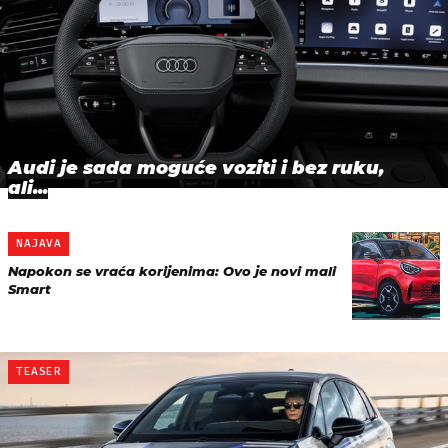
Audi je sada moguće voziti i bez ruku,
ali...
NAJAVA
Napokon se vraća korijenima: Ovo je novi mali
Smart
TEASER