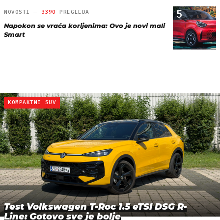
5
NOVOSTI —
3390
PREGLEDA
Napokon se vraća korijenima: Ovo je novi mali
Smart
KOMPAKTNI SUV
Test Volkswagen T-Roc 1.5 eTSI DSG R-
Line: Gotovo sve je bolje