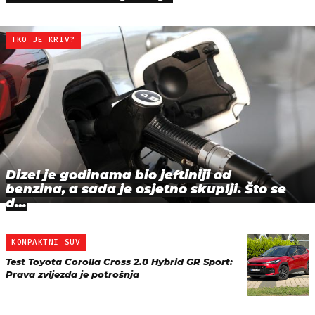
TKO JE KRIV?
Dizel je godinama bio jeftiniji od
benzina, a sada je osjetno skuplji. Što se
d…
KOMPAKTNI SUV
Test Toyota Corolla Cross 2.0 Hybrid GR Sport:
Prava zvijezda je potrošnja