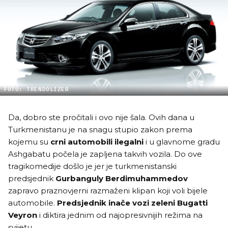
FOTO: TRENDOLIZER
Da, dobro ste pročitali i ovo nije šala. Ovih dana u
Turkmenistanu je na snagu stupio zakon prema
kojemu su
crni automobili ilegalni
i u glavnome gradu
Ashgabatu počela je zapljena takvih vozila. Do ove
tragikomedije došlo je jer je turkmenistanski
predsjednik
Gurbanguly Berdimuhammedov
zapravo praznovjerni razmaženi klipan koji voli bijele
automobile.
Predsjednik inače vozi zeleni Bugatti
Veyron
i diktira jednim od najopresivnijih režima na
svijetu.