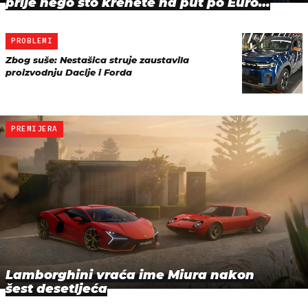
prije nego što krenete na put po Euro…
PROBLEMI
Zbog suše: Nestašica struje zaustavila
proizvodnju Dacije i Forda
PREMIJERA
Lamborghini vraća ime Miura nakon
šest desetljeća