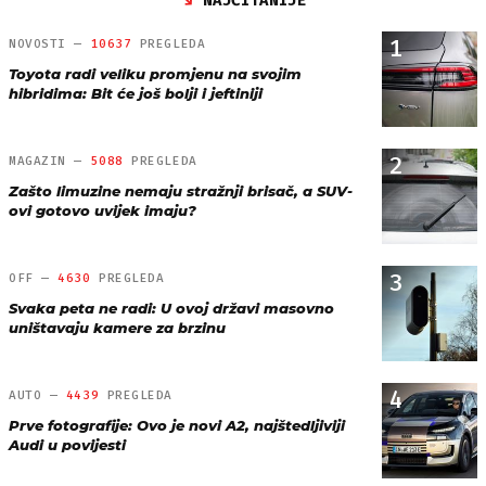
NAJČITANIJE
1
NOVOSTI —
10637
PREGLEDA
Toyota radi veliku promjenu na svojim
hibridima: Bit će još bolji i jeftiniji
2
MAGAZIN —
5088
PREGLEDA
Zašto limuzine nemaju stražnji brisač, a SUV-
ovi gotovo uvijek imaju?
3
OFF —
4630
PREGLEDA
Svaka peta ne radi: U ovoj državi masovno
uništavaju kamere za brzinu
4
AUTO —
4439
PREGLEDA
Prve fotografije: Ovo je novi A2, najštedljiviji
Audi u povijesti