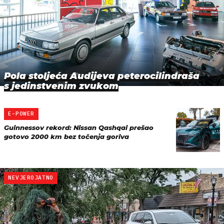
Pola stoljeća Audijeva peterocilindraša
s jedinstvenim zvukom
E-POWER
Guinnessov rekord: Nissan Qashqai prešao
gotovo 2000 km bez točenja goriva
NEVJEROJATNO