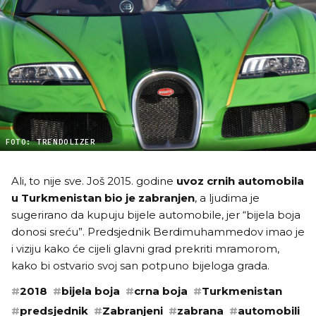
FOTO: TRENDOLIZER
Ali, to nije sve. Još 2015. godine
uvoz crnih automobila
u Turkmenistan bio je zabranjen
, a ljudima je
sugerirano da kupuju bijele automobile, jer “bijela boja
donosi sreću”. Predsjednik Berdimuhammedov imao je
i viziju kako će cijeli glavni grad prekriti mramorom,
kako bi ostvario svoj san potpuno bijeloga grada.
#
2018
#
bijela boja
#
crna boja
#
Turkmenistan
#
predsjednik
#
Zabranjeni
#
zabrana
#
automobili