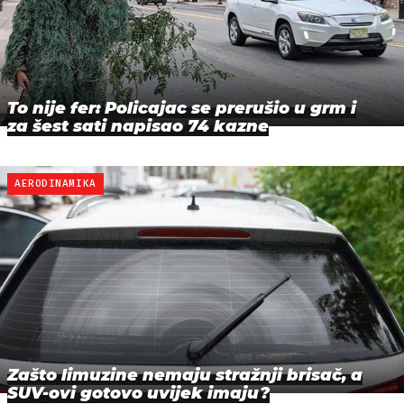
To nije fer: Policajac se prerušio u grm i
za šest sati napisao 74 kazne
AERODINAMIKA
Zašto limuzine nemaju stražnji brisač, a
SUV-ovi gotovo uvijek imaju?