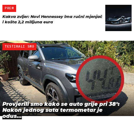
PREM
Kakva zvijer: Novi Hennessey ima ručni mjenjač
i košta 2,2 milijuna eura
TESTIRALI SMO
Provjerili smo kako se auto grije pri 38°:
Nakon jednog sata termometar je
odus…