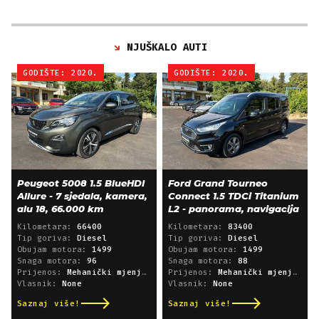
NJUŠKALO AUTI
GODIŠTE: 2020.
GODIŠTE: 2020.
Peugeot 5008 1.5 BlueHDI
Ford Grand Tourneo
Allure - 7 sjedala, kamera,
Connect 1.5 TDCi Titanium
alu 18, 66.000 km
L2 - panorama, navigacija
Kilometara:
66400
Kilometara:
83400
Tip goriva:
Diesel
Tip goriva:
Diesel
Obujam motora:
1499
Obujam motora:
1499
Snaga motora:
96
Snaga motora:
88
Prijenos:
Mehanički mjenjač
Prijenos:
Mehanički mjenjač
Vlasnik:
None
Vlasnik:
None
Saznaj više!
Saznaj više!