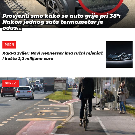
Provjerili smo kako se auto grije pri 38°:
Nakon jednog sata termometar je
odus…
PREM
Kakva zvijer: Novi Hennessey ima ručni mjenjač
i košta 2,2 milijuna eura
OPREZ