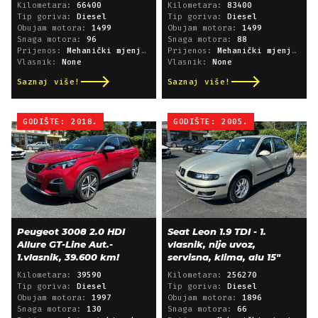
Kilometara:
66400
Kilometara:
83400
Tip goriva:
Diesel
Tip goriva:
Diesel
Obujam motora:
1499
Obujam motora:
1499
Snaga motora:
96
Snaga motora:
88
Prijenos:
Mehanički mjenjač
Prijenos:
Mehanički mjenjač
Vlasnik:
None
Vlasnik:
None
Saznaj više!
Saznaj više!
GODIŠTE: 2018.
GODIŠTE: 2005.
Peugeot 3008 2.0 HDI
Seat Leon 1.9 TDI - 1.
Allure GT-Line Aut.-
vlasnik, nije uvoz,
1.vlasnik, 39.600 km!
servisna, klima, alu 15"
Kilometara:
39590
Kilometara:
256270
Tip goriva:
Diesel
Tip goriva:
Diesel
Obujam motora:
1997
Obujam motora:
1896
Snaga motora:
130
Snaga motora:
66