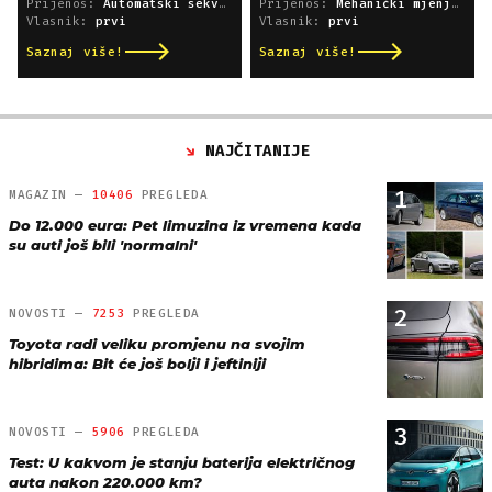
Prijenos:
Automatski sekvencijski
Prijenos:
Mehanički mjenjač
Vlasnik:
prvi
Vlasnik:
prvi
Saznaj više!
Saznaj više!
NAJČITANIJE
1
MAGAZIN —
10406
PREGLEDA
Do 12.000 eura: Pet limuzina iz vremena kada
su auti još bili 'normalni'
2
NOVOSTI —
7253
PREGLEDA
Toyota radi veliku promjenu na svojim
hibridima: Bit će još bolji i jeftiniji
3
NOVOSTI —
5906
PREGLEDA
Test: U kakvom je stanju baterija električnog
auta nakon 220.000 km?