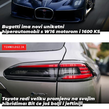
Bugatti ima novi unikatni
hiperautomobil s W16 motorom i 1600 KS
TEHNOLOGIJA
Toyota radi veliku promjenu na svojim
hibridima: Bit će još bolji i jeftiniji