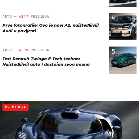
4
AUTO —
4347
PREGLEDA
Prve fotografije: Ovo je novi A2, najštedljiviji
Audi u povijesti
5
AUTO —
4199
PREGLEDA
Test Renault Twingo E-Tech techno:
Najštedljiviji auto i dostojan svog imena
PREMIJERA