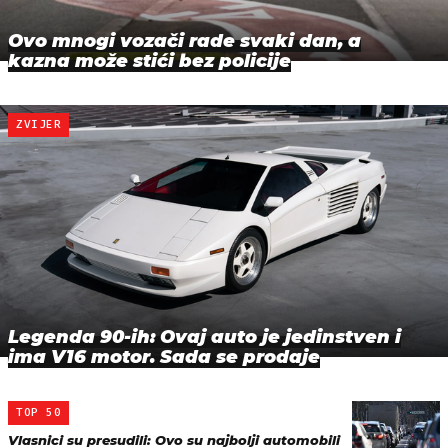
Ovo mnogi vozači rade svaki dan, a
kazna može stići bez policije
ZVIJER
Legenda 90-ih: Ovaj auto je jedinstven i
ima V16 motor. Sada se prodaje
TOP 50
Vlasnici su presudili: Ovo su najbolji automobili