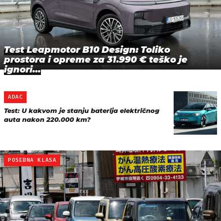
Test Leapmotor B10 Design: Toliko
prostora i opreme za 31.990 € teško je
ignori…
ADAC
Test: U kakvom je stanju baterija električnog
auta nakon 220.000 km?
POSEBNA KLASA