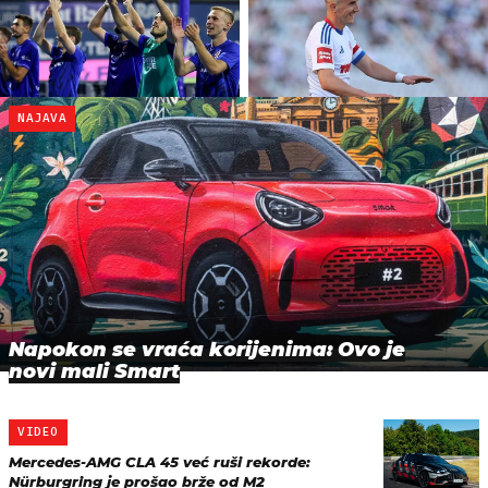
NAJAVA
Napokon se vraća korijenima: Ovo je
novi mali Smart
VIDEO
Mercedes-AMG CLA 45 već ruši rekorde:
Nürburgring je prošao brže od M2