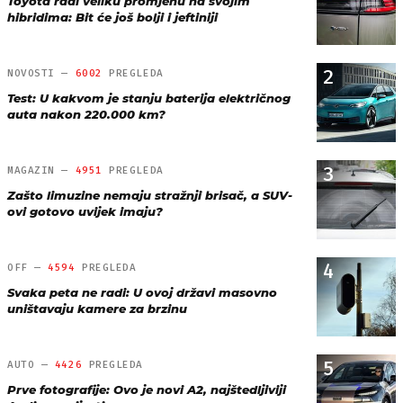
Toyota radi veliku promjenu na svojim
hibridima: Bit će još bolji i jeftiniji
2
NOVOSTI —
6002
PREGLEDA
Test: U kakvom je stanju baterija električnog
auta nakon 220.000 km?
3
MAGAZIN —
4951
PREGLEDA
Zašto limuzine nemaju stražnji brisač, a SUV-
ovi gotovo uvijek imaju?
4
OFF —
4594
PREGLEDA
Svaka peta ne radi: U ovoj državi masovno
uništavaju kamere za brzinu
5
AUTO —
4426
PREGLEDA
Prve fotografije: Ovo je novi A2, najštedljiviji