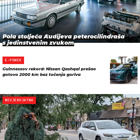
Pola stoljeća Audijeva peterocilindraša
s jedinstvenim zvukom
E-POWER
Guinnessov rekord: Nissan Qashqai prešao
gotovo 2000 km bez točenja goriva
NEVJEROJATNO