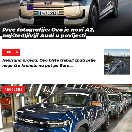
Prve fotografije: Ovo je novi A2,
najštedljiviji Audi u povijesti
EUROPA
Nepisana pravila: Ovo biste trebali znati prije
nego što krenete na put po Euro…
PROBLEMI