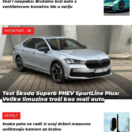
Vozi i naopako: Brutalno brzi auto s
ventilatorom konačno ide u seriju
AUTOSTART.HR
Test Škoda Superb PHEV SportLine Plus:
Velika limuzina troši kao mali auto
REVOLT
Svaka peta ne radi: U ovoj državi masovno
uništavaju kamere za brzinu