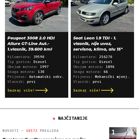
Peugeot 3008 2.0 HDI
Seat Leon 1.9 TDI - 1.
Allure GT-Line Aut.-
vlasnik, nije uvoz,
1.vlasnik, 39.600 km!
servisna, klima, alu 15"
Kilometara:
39590
Kilometara:
256270
Tip goriva:
Diesel
Tip goriva:
Diesel
Obujam motora:
1997
Obujam motora:
1896
Snaga motora:
130
Snaga motora:
66
Prijenos:
Automatski sekvencijski
Prijenos:
Mehanički mjenjač
Vlasnik:
prvi
Vlasnik:
prvi
Saznaj više!
Saznaj više!
NAJČITANIJE
1
NOVOSTI —
10572
PREGLEDA