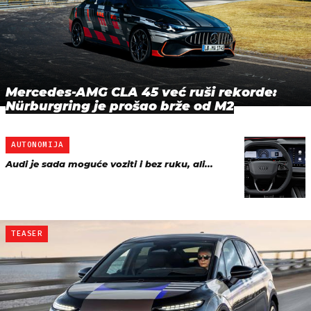
Mercedes-AMG CLA 45 već ruši rekorde:
Nürburgring je prošao brže od M2
AUTONOMIJA
Audi je sada moguće voziti i bez ruku, ali...
TEASER