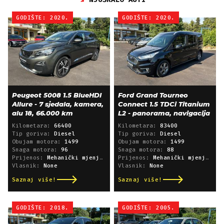
GODIŠTE: 2020.
GODIŠTE: 2020.
Peugeot 5008 1.5 BlueHDI
Ford Grand Tourneo
Allure - 7 sjedala, kamera,
Connect 1.5 TDCi Titanium
alu 18, 66.000 km
L2 - panorama, navigacija
Kilometara:
66400
Kilometara:
83400
Tip goriva:
Diesel
Tip goriva:
Diesel
Obujam motora:
1499
Obujam motora:
1499
Snaga motora:
96
Snaga motora:
88
Prijenos:
Mehanički mjenjač
Prijenos:
Mehanički mjenjač
Vlasnik:
None
Vlasnik:
None
Saznaj više!
Saznaj više!
GODIŠTE: 2018.
GODIŠTE: 2005.