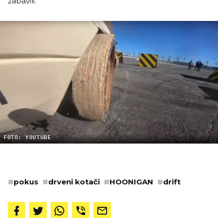
zabavili.
FOTO: YOUTUBE
#
pokus
#
drveni kotači
#
HOONIGAN
#
drift