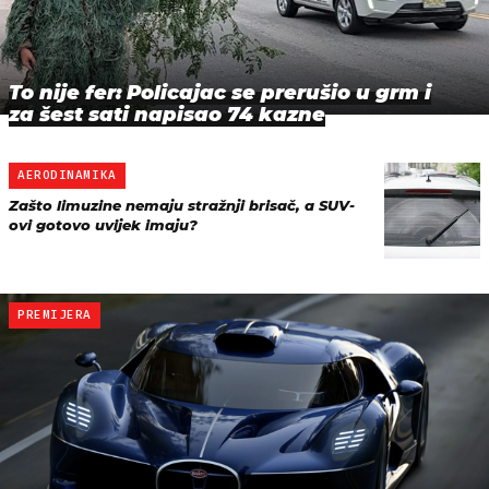
To nije fer: Policajac se prerušio u grm i
za šest sati napisao 74 kazne
AERODINAMIKA
Zašto limuzine nemaju stražnji brisač, a SUV-
ovi gotovo uvijek imaju?
PREMIJERA