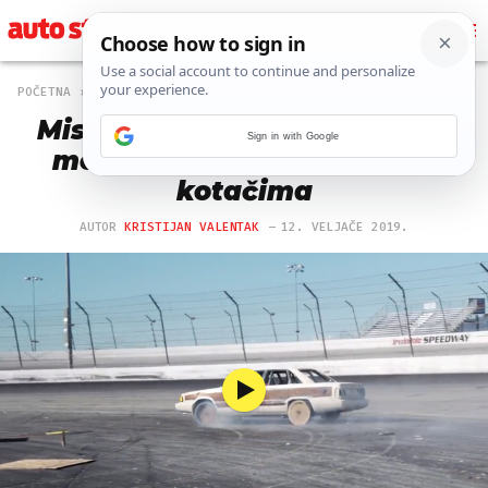
POČETNA
OFF
500 PREGLEDA
Mislite da ste sve vidjeli? Ovi
Sign in with Google
momci driftaju na drvenim
kotačima
AUTOR
KRISTIJAN VALENTAK
12. VELJAČE 2019.