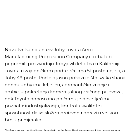
Nova tvrtka nosi naziv Joby Toyota Aero
Manufacturing Preparation Company i trebala bi
pripremiti proizvodnju Jobyjevih letjelica u Kaliforniji.
Toyota u zajedničkom poduzeću ima 51 posto udjela, a
Joby 49 posto. Podjela jasno pokazuje što svaka strana
donosi. Joby ima letjelicu, aeronautičko znanje i
ambiciju pokretanja komercijalnog zračnog prijevoza,
dok Toyota donosi ono po čemu je desetljećima
poznata: industrijalizaciju, kontrolu kvalitete i
sposobnost da se složen proizvod napravi u velikom
broju primjeraka.
Jobyjeva letjelica koristi električni pogon i takozvane