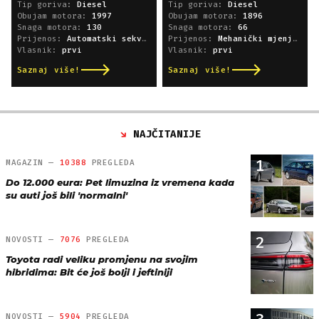
Tip goriva:
Diesel
Tip goriva:
Diesel
Obujam motora:
1997
Obujam motora:
1896
Snaga motora:
130
Snaga motora:
66
Prijenos:
Automatski sekvencijski
Prijenos:
Mehanički mjenjač
Vlasnik:
prvi
Vlasnik:
prvi
Saznaj više!
Saznaj više!
NAJČITANIJE
1
MAGAZIN —
10388
PREGLEDA
Do 12.000 eura: Pet limuzina iz vremena kada
su auti još bili 'normalni'
2
NOVOSTI —
7076
PREGLEDA
Toyota radi veliku promjenu na svojim
hibridima: Bit će još bolji i jeftiniji
NOVOSTI —
5904
PREGLEDA