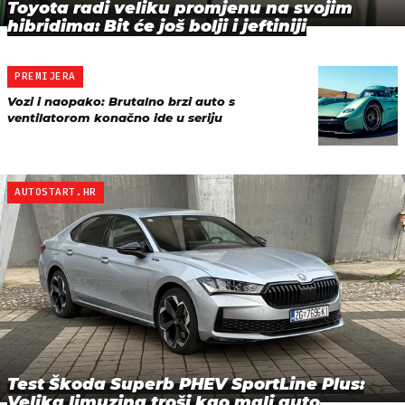
Toyota radi veliku promjenu na svojim
hibridima: Bit će još bolji i jeftiniji
PREMIJERA
Vozi i naopako: Brutalno brzi auto s
ventilatorom konačno ide u seriju
AUTOSTART.HR
Test Škoda Superb PHEV SportLine Plus:
Velika limuzina troši kao mali auto