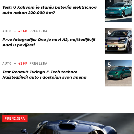
3
Test: U kakvom je stanju baterija električnog
auta nakon 220.000 km?
4
AUTO —
4340
PREGLEDA
Prve fotografije: Ovo je novi A2, najštedljiviji
Audi u povijesti
5
AUTO —
4199
PREGLEDA
Test Renault Twingo E-Tech techno:
Najštedljiviji auto i dostojan svog imena
PREMIJERA