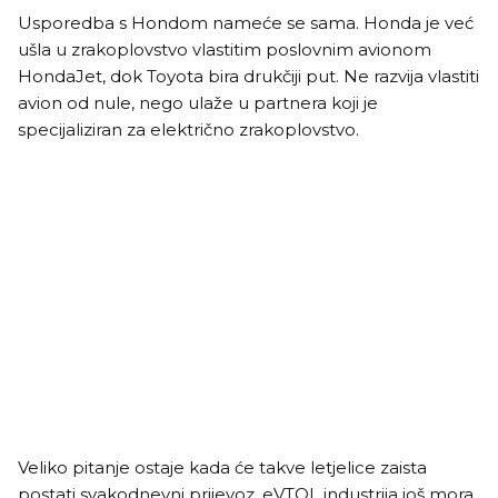
Usporedba s Hondom nameće se sama. Honda je već
ušla u zrakoplovstvo vlastitim poslovnim avionom
HondaJet, dok Toyota bira drukčiji put. Ne razvija vlastiti
avion od nule, nego ulaže u partnera koji je
specijaliziran za električno zrakoplovstvo.
Veliko pitanje ostaje kada će takve letjelice zaista
postati svakodnevni prijevoz. eVTOL industrija još mora