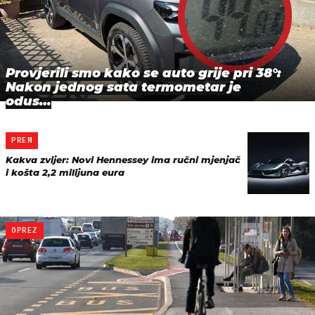
Provjerili smo kako se auto grije pri 38°:
Nakon jednog sata termometar je
odus…
PREM
Kakva zvijer: Novi Hennessey ima ručni mjenjač
i košta 2,2 milijuna eura
OPREZ