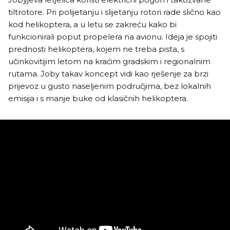
tiltrotore. Pri polijetanju i slijetanju rotori rade slično kao
kod helikoptera, a u letu se zakreću kako bi
funkcionirali poput propelera na avionu. Ideja je spojiti
prednosti helikoptera, kojem ne treba pista, s
učinkovitijim letom na kraćim gradskim i regionalnim
rutama. Joby takav koncept vidi kao rješenje za brzi
prijevoz u gusto naseljenim područjima, bez lokalnih
emisija i s manje buke od klasičnih helikoptera.