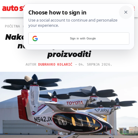
POČETNA
OFF
866 PREGLEDA
Nakon Honde i Toyota se bacila
Sign in with Google
na zrakoplove: Evo što će
proizvoditi
AUTOR
DUBRAVKO KOLARIĆ
04. SRPNJA 2026.