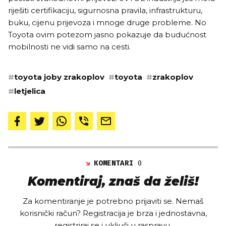
riješiti certifikaciju, sigurnosna pravila, infrastrukturu,
buku, cijenu prijevoza i mnoge druge probleme. No
Toyota ovim potezom jasno pokazuje da budućnost
mobilnosti ne vidi samo na cesti.
#
toyota joby zrakoplov
#
toyota
#
zrakoplov
#
letjelica
KOMENTARI
0
Komentiraj, znaš da želiš!
Za komentiranje je potrebno prijaviti se. Nemaš
korisnički račun? Registracija je brza i jednostavna,
registriraj se i uključi u raspravu.