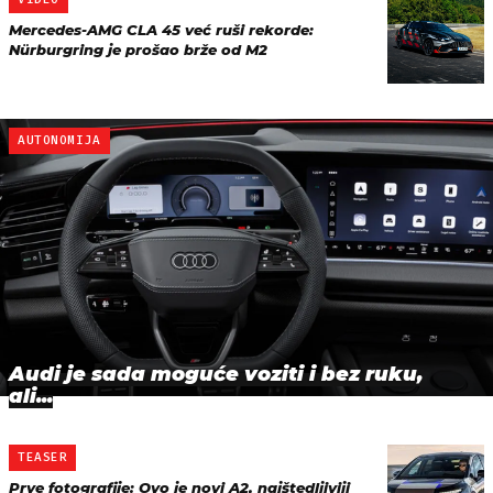
Mercedes-AMG CLA 45 već ruši rekorde:
Nürburgring je prošao brže od M2
AUTONOMIJA
Audi je sada moguće voziti i bez ruku,
ali...
TEASER
Prve fotografije: Ovo je novi A2, najštedljiviji