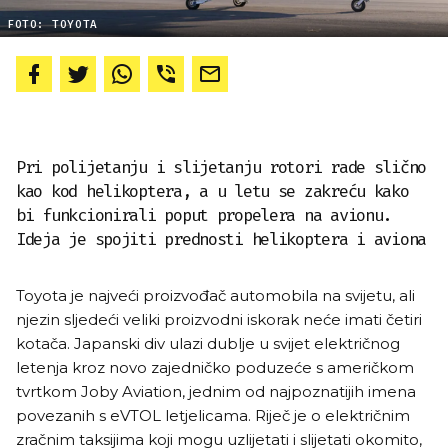
FOTO: TOYOTA
Pri polijetanju i slijetanju rotori rade slično
kao kod helikoptera, a u letu se zakreću kako
bi funkcionirali poput propelera na avionu.
Ideja je spojiti prednosti helikoptera i aviona
Toyota je najveći proizvođač automobila na svijetu, ali
njezin sljedeći veliki proizvodni iskorak neće imati četiri
kotača. Japanski div ulazi dublje u svijet električnog
letenja kroz novo zajedničko poduzeće s američkom
tvrtkom Joby Aviation, jednim od najpoznatijih imena
povezanih s eVTOL letjelicama. Riječ je o električnim
zračnim taksijima koji mogu uzlijetati i slijetati okomito,