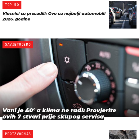
TOP 50
Vlasnici su presudili: Ovo su najbolji automobili
2026. godine
SAVJETUJEMO
Vani je 40° a klima ne radi: Provjerite
ovih 7 stvari prije skupog servisa
PROIZVODNJA