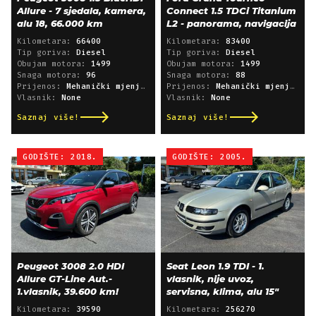
Allure - 7 sjedala, kamera,
Connect 1.5 TDCi Titanium
alu 18, 66.000 km
L2 - panorama, navigacija
Kilometara:
66400
Kilometara:
83400
Tip goriva:
Diesel
Tip goriva:
Diesel
Obujam motora:
1499
Obujam motora:
1499
Snaga motora:
96
Snaga motora:
88
Prijenos:
Mehanički mjenjač
Prijenos:
Mehanički mjenjač
Vlasnik:
None
Vlasnik:
None
Saznaj više!
Saznaj više!
GODIŠTE: 2018.
GODIŠTE: 2005.
Peugeot 3008 2.0 HDI
Seat Leon 1.9 TDI - 1.
Allure GT-Line Aut.-
vlasnik, nije uvoz,
1.vlasnik, 39.600 km!
servisna, klima, alu 15"
Kilometara:
39590
Kilometara:
256270