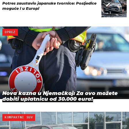
Potres zaustavio japanske tvornice: Posljedice
moguće i u Europi
OPREZ
Nova kazna u Njemačkoj: Za ovo možete
dobiti uplatnicu od 30.000 eura!
KOMPAKTNI SUV