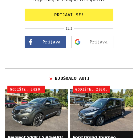
PRIJAVI SE!
ILI
Prijava
Prijava
NJUŠKALO AUTI
GODIŠTE: 2020.
GODIŠTE: 2020.
Peugeot 5008 1.5 BlueHDI
Ford Grand Tourneo