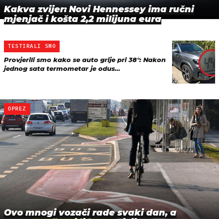
Kakva zvijer: Novi Hennessey ima ručni
mjenjač i košta 2,2 milijuna eura
TESTIRALI SMO
Provjerili smo kako se auto grije pri 38°: Nakon
jednog sata termometar je odus…
OPREZ
Ovo mnogi vozači rade svaki dan, a