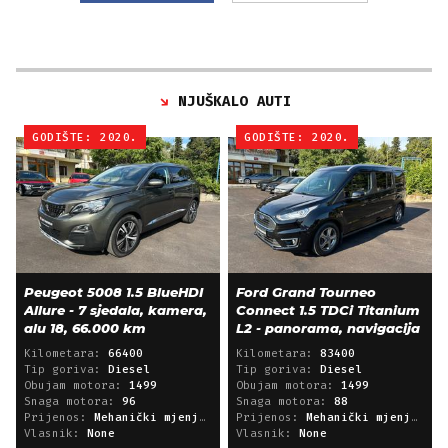
NJUŠKALO AUTI
GODIŠTE: 2020.
GODIŠTE: 2020.
Peugeot 5008 1.5 BlueHDI
Ford Grand Tourneo
Allure - 7 sjedala, kamera,
Connect 1.5 TDCi Titanium
alu 18, 66.000 km
L2 - panorama, navigacija
Kilometara:
66400
Kilometara:
83400
Tip goriva:
Diesel
Tip goriva:
Diesel
Obujam motora:
1499
Obujam motora:
1499
Snaga motora:
96
Snaga motora:
88
Prijenos:
Mehanički mjenjač
Prijenos:
Mehanički mjenjač
Vlasnik:
None
Vlasnik:
None