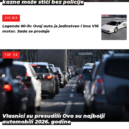
kazna može stići bez policije
ZVIJER
Legenda 90-ih: Ovaj auto je jedinstven i ima V16
motor. Sada se prodaje
TOP 50
Vlasnici su presudili: Ovo su najbolji
automobili 2026. godine