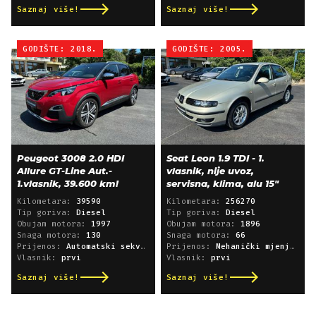
Saznaj više!
Saznaj više!
GODIŠTE: 2018.
GODIŠTE: 2005.
Peugeot 3008 2.0 HDI
Seat Leon 1.9 TDI - 1.
Allure GT-Line Aut.-
vlasnik, nije uvoz,
1.vlasnik, 39.600 km!
servisna, klima, alu 15"
Kilometara:
39590
Kilometara:
256270
Tip goriva:
Diesel
Tip goriva:
Diesel
Obujam motora:
1997
Obujam motora:
1896
Snaga motora:
130
Snaga motora:
66
Prijenos:
Automatski sekvencijski
Prijenos:
Mehanički mjenjač
Vlasnik:
prvi
Vlasnik:
prvi
Saznaj više!
Saznaj više!