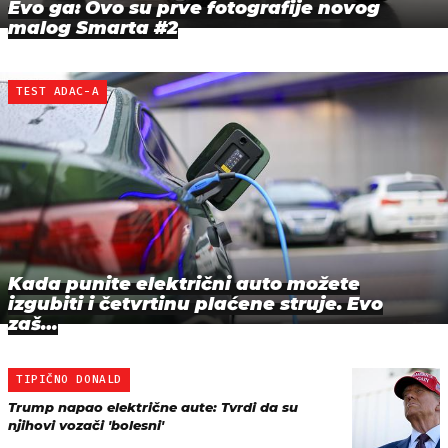
Evo ga: Ovo su prve fotografije novog
malog Smarta #2
TEST ADAC-A
Kada punite električni auto možete
izgubiti i četvrtinu plaćene struje. Evo
zaš…
TIPIČNO DONALD
Trump napao električne aute: Tvrdi da su
njihovi vozači 'bolesni'