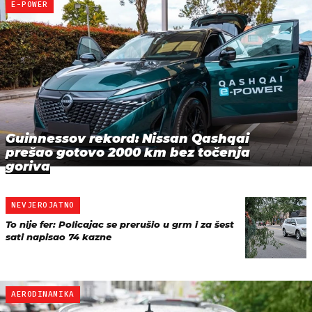
E-POWER
Guinnessov rekord: Nissan Qashqai
prešao gotovo 2000 km bez točenja
goriva
NEVJEROJATNO
To nije fer: Policajac se prerušio u grm i za šest
sati napisao 74 kazne
AERODINAMIKA