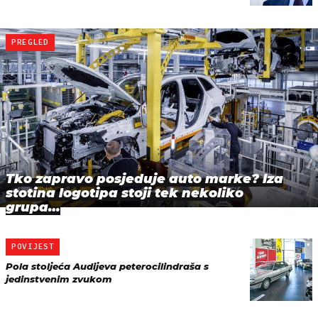
PREGLED
Tko zapravo posjeduje auto marke? Iza
stotina logotipa stoji tek nekoliko
grupa…
POVIJEST
Pola stoljeća Audijeva peterocilindraša s
jedinstvenim zvukom