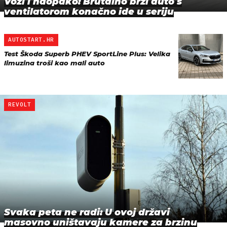
Vozi i naopako: Brutalno brzi auto s
ventilatorom konačno ide u seriju
AUTOSTART.HR
Test Škoda Superb PHEV SportLine Plus: Velika
limuzina troši kao mali auto
REVOLT
Svaka peta ne radi: U ovoj državi
masovno uništavaju kamere za brzinu