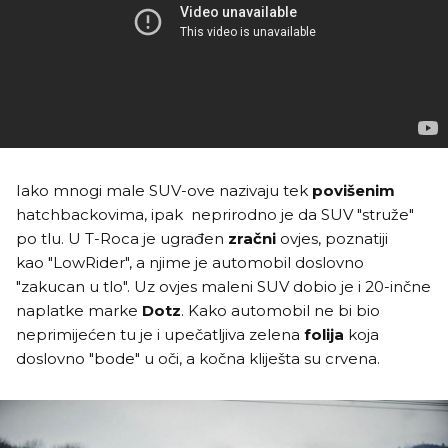
Iako mnogi male SUV-ove nazivaju tek
povišenim
hatchbackovima, ipak neprirodno je da SUV "struže"
po tlu. U T-Roca je ugrađen
zračni
ovjes, poznatiji
kao "LowRider", a njime je automobil doslovno
"zakucan u tlo". Uz ovjes maleni SUV dobio je i 20-inčne
naplatke marke
Dotz
. Kako automobil ne bi bio
neprimijećen tu je i upečatljiva zelena
folija
koja
doslovno "bode" u oči, a kočna kliješta su crvena.