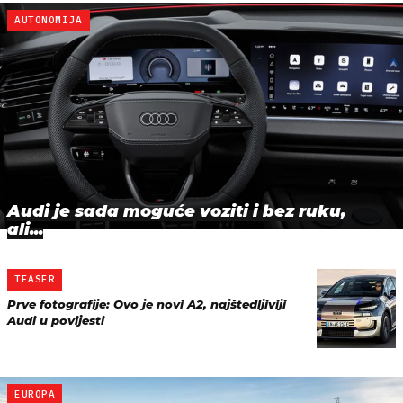
AUTONOMIJA
Audi je sada moguće voziti i bez ruku,
ali...
TEASER
Prve fotografije: Ovo je novi A2, najštedljiviji
Audi u povijesti
EUROPA