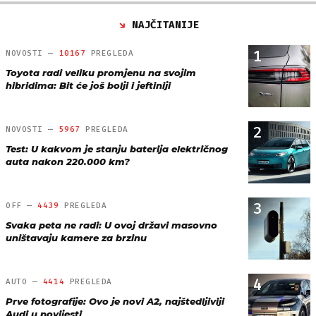
NAJČITANIJE
1
NOVOSTI —
10167
PREGLEDA
Toyota radi veliku promjenu na svojim
hibridima: Bit će još bolji i jeftiniji
2
NOVOSTI —
5967
PREGLEDA
Test: U kakvom je stanju baterija električnog
auta nakon 220.000 km?
3
OFF —
4439
PREGLEDA
Svaka peta ne radi: U ovoj državi masovno
uništavaju kamere za brzinu
4
AUTO —
4414
PREGLEDA
Prve fotografije: Ovo je novi A2, najštedljiviji
Audi u povijesti