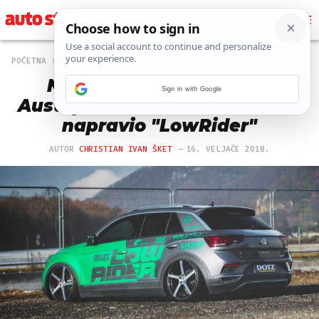
POČETNA
OFF
55 PREGLEDA
Nesvakidašnja prerada:
Sign in with Google
Austrijski tuner od VW T-Roca
napravio "LowRider"
AUTOR
CHRISTIAN IVAN ŠKET
16. VELJAČE 2018.