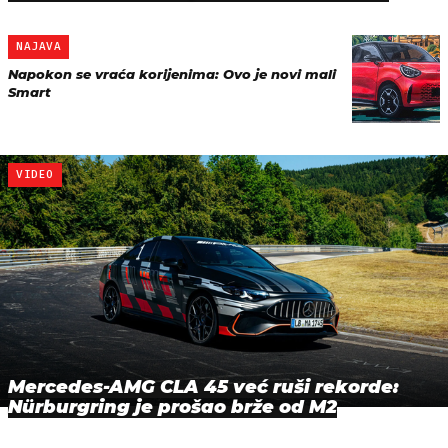
NAJAVA
Napokon se vraća korijenima: Ovo je novi mali
Smart
VIDEO
Mercedes-AMG CLA 45 već ruši rekorde:
Nürburgring je prošao brže od M2