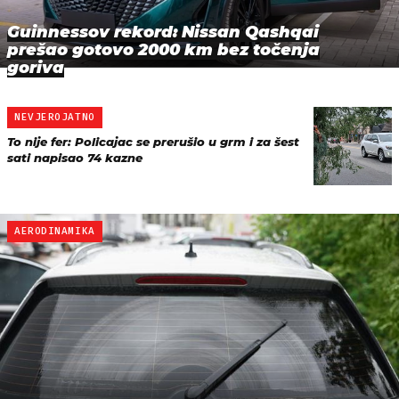
Guinnessov rekord: Nissan Qashqai
prešao gotovo 2000 km bez točenja
goriva
NEVJEROJATNO
To nije fer: Policajac se prerušio u grm i za šest
sati napisao 74 kazne
AERODINAMIKA