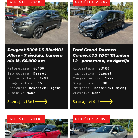
GODIŠTE: 2020.
GODIŠTE: 2020.
Peugeot 5008 1.5 BlueHDI
Ford Grand Tourneo
Allure - 7 sjedala, kamera,
Connect 1.5 TDCi Titanium
alu 18, 66.000 km
L2 - panorama, navigacija
Kilometara:
66400
Kilometara:
83400
Tip goriva:
Diesel
Tip goriva:
Diesel
Obujam motora:
1499
Obujam motora:
1499
Snaga motora:
96
Snaga motora:
88
Prijenos:
Mehanički mjenjač
Prijenos:
Mehanički mjenjač
Vlasnik:
None
Vlasnik:
None
Saznaj više!
Saznaj više!
GODIŠTE: 2018.
GODIŠTE: 2005.