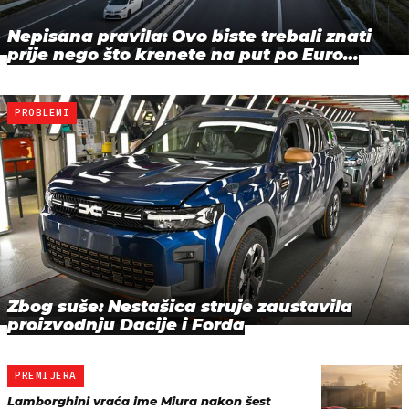
Nepisana pravila: Ovo biste trebali znati
prije nego što krenete na put po Euro…
PROBLEMI
Zbog suše: Nestašica struje zaustavila
proizvodnju Dacije i Forda
PREMIJERA
Lamborghini vraća ime Miura nakon šest