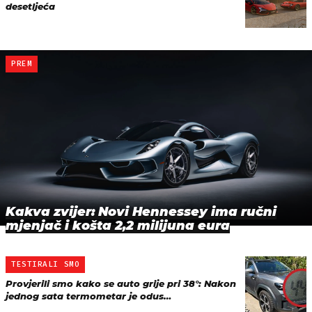
desetljeća
PREM
Kakva zvijer: Novi Hennessey ima ručni
mjenjač i košta 2,2 milijuna eura
TESTIRALI SMO
Provjerili smo kako se auto grije pri 38°: Nakon
jednog sata termometar je odus…