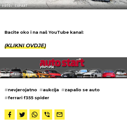
FOTO: COPART
Bacite oko i na naš YouTube kanal:
(KLIKNI OVDJE)
FOTO: AUTO START
#
nevjerojatno
#
aukcija
#
zapalio se auto
#
ferrari f355 spider