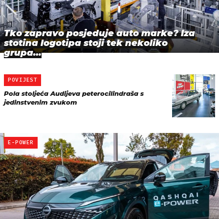
Tko zapravo posjeduje auto marke? Iza
stotina logotipa stoji tek nekoliko
grupa…
POVIJEST
Pola stoljeća Audijeva peterocilindraša s
jedinstvenim zvukom
E-POWER