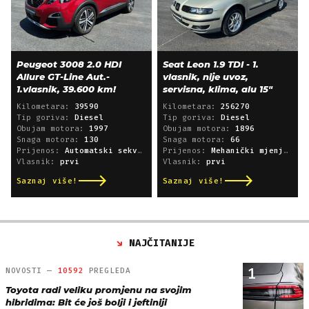
Peugeot 3008 2.0 HDI
Seat Leon 1.9 TDI - 1.
Allure GT-Line Aut.-
vlasnik, nije uvoz,
1.vlasnik, 39.600 km!
servisna, klima, alu 15"
Kilometara:
39590
Kilometara:
256270
Tip goriva:
Diesel
Tip goriva:
Diesel
Obujam motora:
1997
Obujam motora:
1896
Snaga motora:
130
Snaga motora:
66
Prijenos:
Automatski sekvencijski
Prijenos:
Mehanički mjenjač
Vlasnik:
prvi
Vlasnik:
prvi
Saznaj više!
Saznaj više!
NAJČITANIJE
1
NOVOSTI —
10592
PREGLEDA
Toyota radi veliku promjenu na svojim
hibridima: Bit će još bolji i jeftiniji