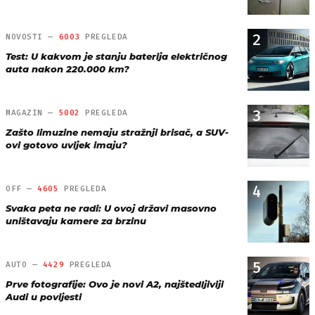
2
NOVOSTI —
6003
PREGLEDA
Test: U kakvom je stanju baterija električnog
auta nakon 220.000 km?
3
MAGAZIN —
5002
PREGLEDA
Zašto limuzine nemaju stražnji brisač, a SUV-
ovi gotovo uvijek imaju?
4
OFF —
4605
PREGLEDA
Svaka peta ne radi: U ovoj državi masovno
uništavaju kamere za brzinu
5
AUTO —
4429
PREGLEDA
Prve fotografije: Ovo je novi A2, najštedljiviji
Audi u povijesti