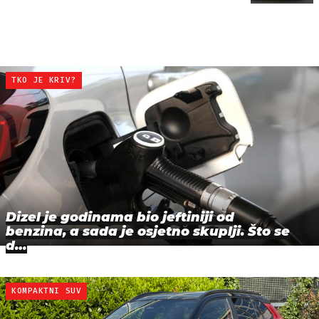
TKO JE KRIV?
Dizel je godinama bio jeftiniji od
benzina, a sada je osjetno skuplji. Što se
d…
KOMPAKTNI SUV