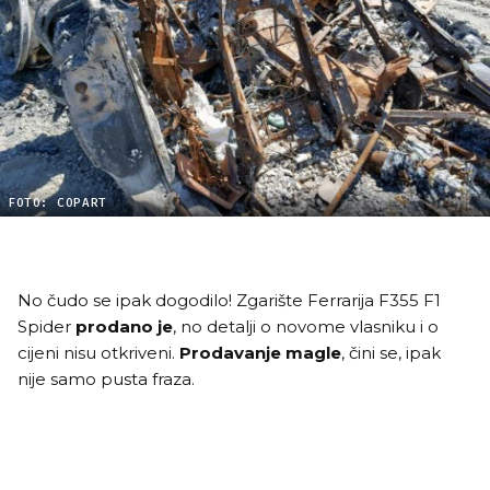
FOTO: COPART
No čudo se ipak dogodilo! Zgarište Ferrarija F355 F1
Spider
prodano je
, no detalji o novome vlasniku i o
cijeni nisu otkriveni.
Prodavanje magle
, čini se, ipak
nije samo pusta fraza.