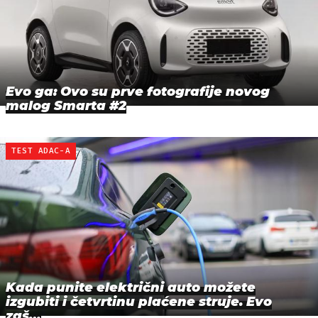
Evo ga: Ovo su prve fotografije novog
malog Smarta #2
TEST ADAC-A
Kada punite električni auto možete
izgubiti i četvrtinu plaćene struje. Evo
zaš…