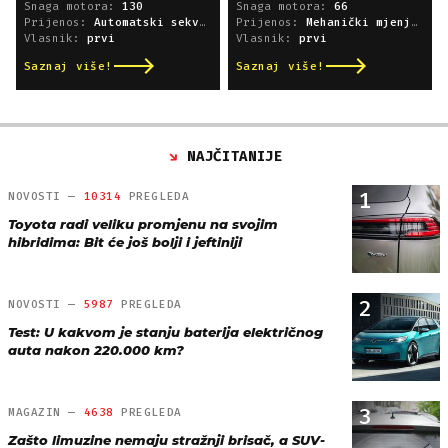
Snaga motora:
130
Snaga motora:
66
Prijenos:
Automatski sekvencijski
Prijenos:
Mehanički mjenjač
Vlasnik:
prvi
Vlasnik:
prvi
Saznaj više!
Saznaj više!
NAJČITANIJE
1
NOVOSTI —
10314
PREGLEDA
Toyota radi veliku promjenu na svojim
hibridima: Bit će još bolji i jeftiniji
2
NOVOSTI —
5987
PREGLEDA
Test: U kakvom je stanju baterija električnog
auta nakon 220.000 km?
3
MAGAZIN —
4638
PREGLEDA
Zašto limuzine nemaju stražnji brisač, a SUV-