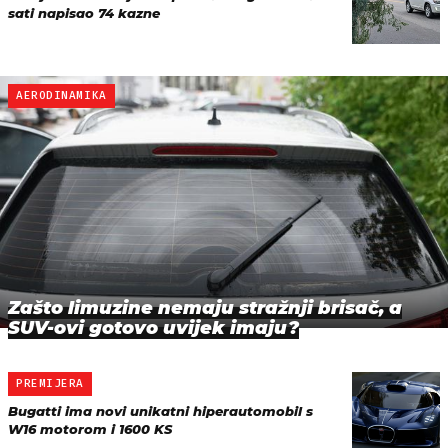
sati napisao 74 kazne
AERODINAMIKA
Zašto limuzine nemaju stražnji brisač, a
SUV-ovi gotovo uvijek imaju?
PREMIJERA
Bugatti ima novi unikatni hiperautomobil s
W16 motorom i 1600 KS