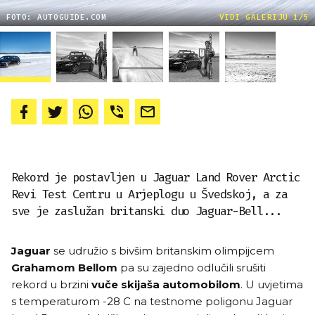
FOTO: AUTOGUIDE.COM
VIDI GALERIJU 1/5
Rekord je postavljen u Jaguar Land Rover Arctic
Revi Test Centru u Arjeplogu u Švedskoj, a za
sve je zaslužan britanski duo Jaguar-Bell...
Jaguar
se udružio s bivšim britanskim olimpijcem
Grahamom Bellom
pa su zajedno odlučili srušiti
rekord u brzini
vuče skijaša automobilom
. U uvjetima
s temperaturom -28 C na testnome poligonu Jaguar