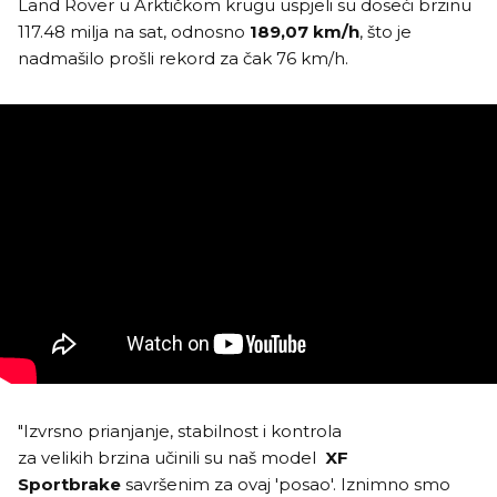
Land Rover u Arktičkom krugu uspjeli su doseći brzinu
117.48 milja na sat, odnosno
189,07 km/h
, što je
nadmašilo prošli rekord za čak 76 km/h.
"Izvrsno prianjanje, stabilnost i kontrola
za velikih brzina učinili su naš model
XF
Sportbrake
savršenim za ovaj 'posao'. Iznimno smo