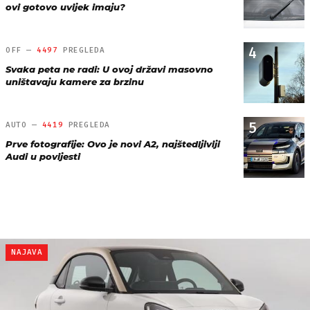
ovi gotovo uvijek imaju?
4
OFF —
4497
PREGLEDA
Svaka peta ne radi: U ovoj državi masovno
uništavaju kamere za brzinu
5
AUTO —
4419
PREGLEDA
Prve fotografije: Ovo je novi A2, najštedljiviji
Audi u povijesti
NAJAVA