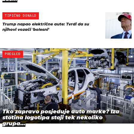
TIPIČNO DONALD
Trump napao električne aute: Tvrdi da su
njihovi vozači 'bolesni'
PREGLED
Tko zapravo posjeduje auto marke? Iza
stotina logotipa stoji tek nekoliko
grupa…