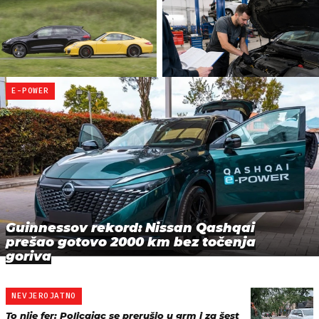
E-POWER
Guinnessov rekord: Nissan Qashqai
prešao gotovo 2000 km bez točenja
goriva
NEVJEROJATNO
To nije fer: Policajac se prerušio u grm i za šest