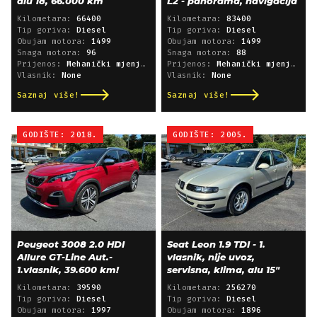
alu 18, 66.000 km
L2 - panorama, navigacija
Kilometara:
66400
Kilometara:
83400
Tip goriva:
Diesel
Tip goriva:
Diesel
Obujam motora:
1499
Obujam motora:
1499
Snaga motora:
96
Snaga motora:
88
Prijenos:
Mehanički mjenjač
Prijenos:
Mehanički mjenjač
Vlasnik:
None
Vlasnik:
None
Saznaj više!
Saznaj više!
GODIŠTE: 2018.
GODIŠTE: 2005.
Peugeot 3008 2.0 HDI
Seat Leon 1.9 TDI - 1.
Allure GT-Line Aut.-
vlasnik, nije uvoz,
1.vlasnik, 39.600 km!
servisna, klima, alu 15"
Kilometara:
39590
Kilometara:
256270
Tip goriva:
Diesel
Tip goriva:
Diesel
Obujam motora:
1997
Obujam motora:
1896