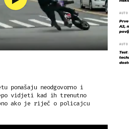
nako
AUT
Prve
A2, n
povij
AUT
Test
techn
dost
etu ponašaju neodgovorno i
epo vidjeti kad ih trenutno
bno ako je riječ o policajcu