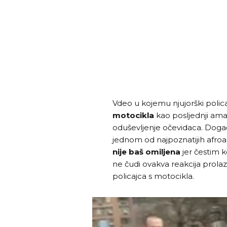
Vdeo u kojemu njujorški polica
motocikla
kao posljednji amat
oduševljenje očevidaca. Doga
jednom od najpoznatijih afroa
nije baš omiljena
jer čestim 
ne čudi ovakva reakcija prola
policajca s motocikla.