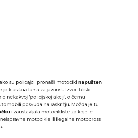
kako su policajci 'pronašli motocikl
napušten
 je klasična farsa za javnost. Izvori bliski
a o nekakvoj 'policijskoj akciji', o čemu
 automobili posvuda na raskrižju. Možda je tu
očku
i zaustavljala motocikliste za koje je
neispravne motocikle ili ilegalne motocross
u.