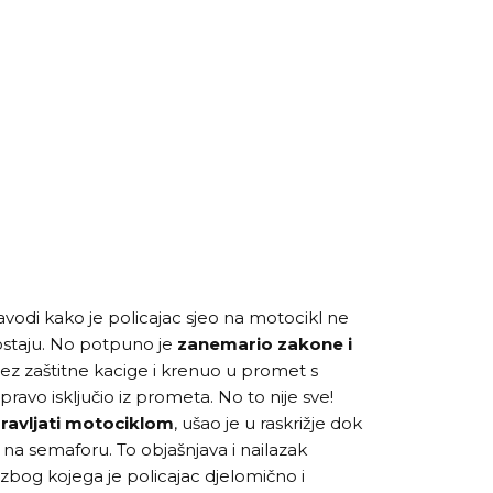
navodi kako je policajac sjeo na motocikl ne
postaju. No potpuno je
zanemario zakone i
 bez zaštitne kacige i krenuo u promet s
ravo isključio iz prometa. No to nije sve!
ravljati motociklom
, ušao je u raskrižje dok
o na semaforu. To objašnjava i nailazak
bog kojega je policajac djelomično i