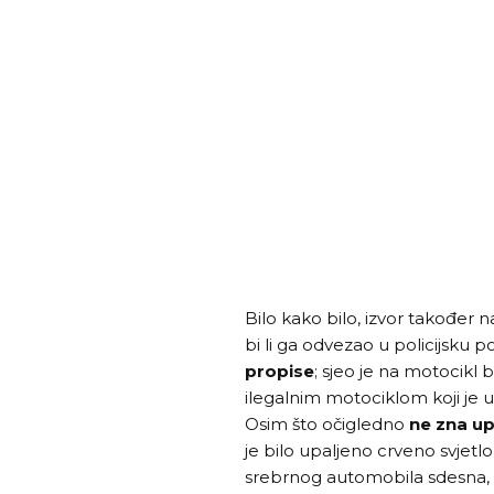
Bilo kako bilo, izvor također 
bi li ga odvezao u policijsku 
propise
; sjeo je na motocikl
ilegalnim motociklom koji je up
Osim što očigledno
ne zna up
je bilo upaljeno crveno svjetl
srebrnog automobila sdesna, z