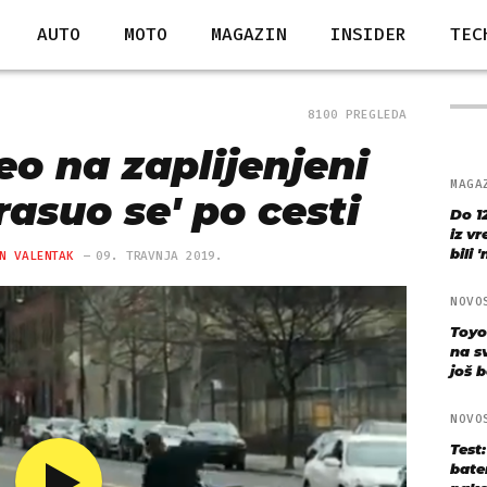
AUTO
MOTO
MAGAZIN
INSIDER
TEC
8100 PREGLEDA
eo na zaplijenjeni
MAGA
rasuo se' po cesti
Do 1
iz v
bili 
N VALENTAK
09. TRAVNJA 2019.
NOVO
Toyo
na s
još bo
NOVO
Test
bate