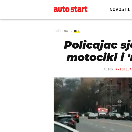
NOVOSTI
POČETNA
OFF
Policajac sj
motocikl i '
AUTOR
KRISTIJA