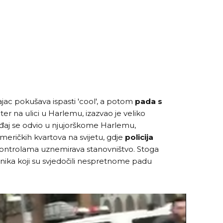
jac pokušava ispasti 'cool', a potom
pada s
er na ulici u Harlemu, izazvao je veliko
đaj se odvio u njujorškome Harlemu,
meričkih kvartova na svijetu, gdje
policija
kontrolama uznemirava stanovništvo. Stoga
znika koji su svjedočili nespretnome padu