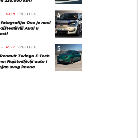
n 220.000 km?
4
O —
4329
PREGLEDA
 fotografije: Ovo je novi
ajštedljiviji Audi u
esti
5
O —
4192
PREGLEDA
 Renault Twingo E-Tech
o: Najštedljiviji auto i
ojan svog imena