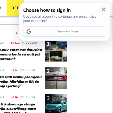
H
OFF
Sign in with Google
NAJČITANIJE
1
ZIN —
10312
PREGLEDA
2.000 eura: Pet limuzina
remena kada su auti još
'normalni'
2
STI —
6302
PREGLEDA
ta radi veliku promjenu
vojim hibridima: Bit će
lji i jeftiniji
3
STI —
5896
PREGLEDA
: U kakvom je stanju
rija električnog auta