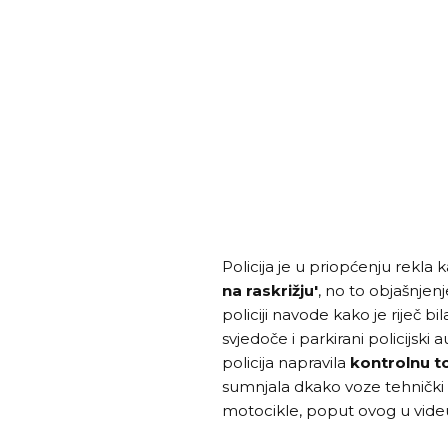
Policija je u priopćenju rekla 
na raskrižju'
, no to objašnjenje
policiji navode kako je riječ bil
svjedoče i parkirani policijski
policija napravila
kontrolnu t
sumnjala dkako voze tehnički 
motocikle, poput ovog u vide