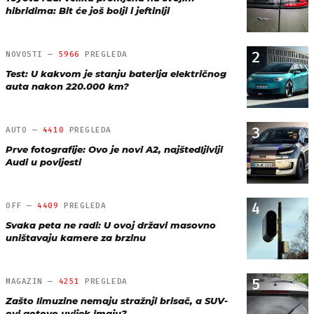
hibridima: Bit će još bolji i jeftiniji
2
NOVOSTI —
5966
PREGLEDA
Test: U kakvom je stanju baterija električnog
auta nakon 220.000 km?
3
AUTO —
4410
PREGLEDA
Prve fotografije: Ovo je novi A2, najštedljiviji
Audi u povijesti
4
OFF —
4409
PREGLEDA
Svaka peta ne radi: U ovoj državi masovno
uništavaju kamere za brzinu
5
MAGAZIN —
4251
PREGLEDA
Zašto limuzine nemaju stražnji brisač, a SUV-
ovi gotovo uvijek imaju?