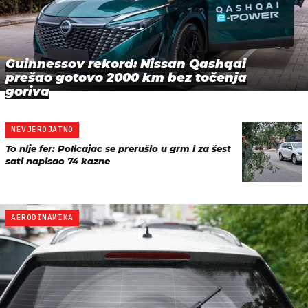
Guinnessov rekord: Nissan Qashqai
prešao gotovo 2000 km bez točenja
goriva
NEVJEROJATNO
To nije fer: Policajac se prerušio u grm i za šest
sati napisao 74 kazne
AERODINAMIKA