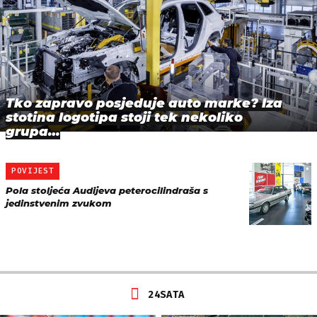
Tko zapravo posjeduje auto marke? Iza
stotina logotipa stoji tek nekoliko
grupa…
POVIJEST
Pola stoljeća Audijeva peterocilindraša s
jedinstvenim zvukom