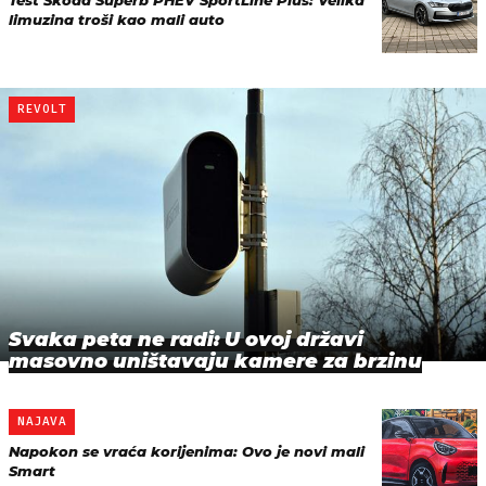
Test Škoda Superb PHEV SportLine Plus: Velika
limuzina troši kao mali auto
REVOLT
Svaka peta ne radi: U ovoj državi
masovno uništavaju kamere za brzinu
NAJAVA
Napokon se vraća korijenima: Ovo je novi mali
Smart