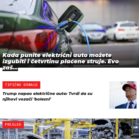
Kada punite električni auto možete
izgubiti i četvrtinu plaćene struje. Evo
zaš…
TIPIČNO DONALD
Trump napao električne aute: Tvrdi da su
njihovi vozači 'bolesni'
PREGLED