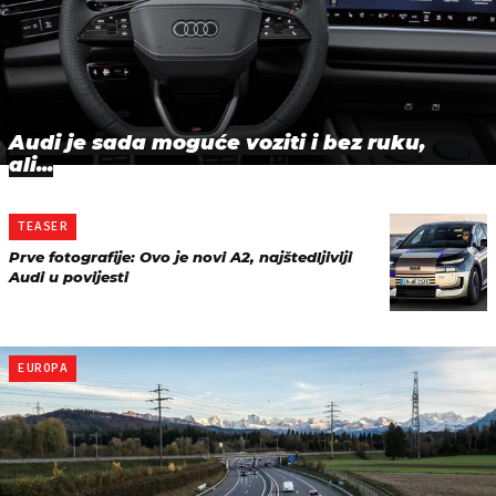
Audi je sada moguće voziti i bez ruku,
ali...
TEASER
Prve fotografije: Ovo je novi A2, najštedljiviji
Audi u povijesti
EUROPA