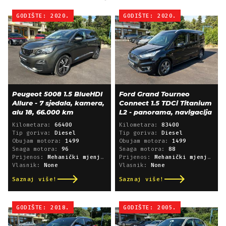
GODIŠTE: 2020.
GODIŠTE: 2020.
Peugeot 5008 1.5 BlueHDI
Ford Grand Tourneo
Allure - 7 sjedala, kamera,
Connect 1.5 TDCi Titanium
alu 18, 66.000 km
L2 - panorama, navigacija
Kilometara:
66400
Kilometara:
83400
Tip goriva:
Diesel
Tip goriva:
Diesel
Obujam motora:
1499
Obujam motora:
1499
Snaga motora:
96
Snaga motora:
88
Prijenos:
Mehanički mjenjač
Prijenos:
Mehanički mjenjač
Vlasnik:
None
Vlasnik:
None
Saznaj više!
Saznaj više!
GODIŠTE: 2018.
GODIŠTE: 2005.