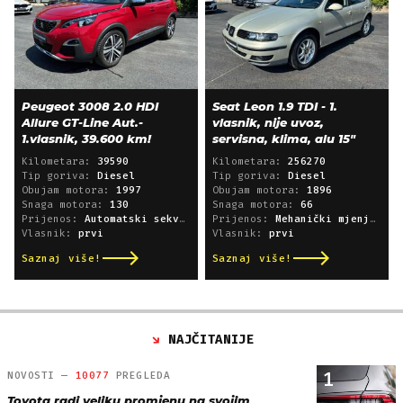
Peugeot 3008 2.0 HDI
Seat Leon 1.9 TDI - 1.
Allure GT-Line Aut.-
vlasnik, nije uvoz,
1.vlasnik, 39.600 km!
servisna, klima, alu 15"
Kilometara:
39590
Kilometara:
256270
Tip goriva:
Diesel
Tip goriva:
Diesel
Obujam motora:
1997
Obujam motora:
1896
Snaga motora:
130
Snaga motora:
66
Prijenos:
Automatski sekvencijski
Prijenos:
Mehanički mjenjač
Vlasnik:
prvi
Vlasnik:
prvi
Saznaj više!
Saznaj više!
NAJČITANIJE
1
NOVOSTI —
10077
PREGLEDA
Toyota radi veliku promjenu na svojim