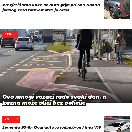
Provjerili smo kako se auto grije pri 38°: Nakon
jednog sata termometar je odus…
OPREZ
Ovo mnogi vozači rade svaki dan, a
kazna može stići bez policije
ZVIJER
Legenda 90-ih: Ovaj auto je jedinstven i ima V16