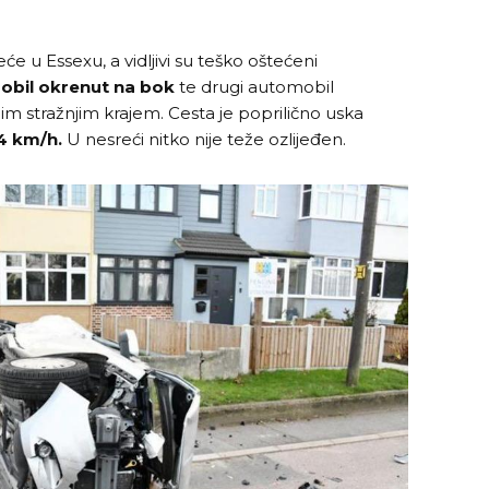
e u Essexu, a vidljivi su teško oštećeni
obil okrenut na bok
te drugi automobil
nim stražnjim krajem. Cesta je poprilično uska
4 km/h.
U nesreći nitko nije teže ozlijeđen.