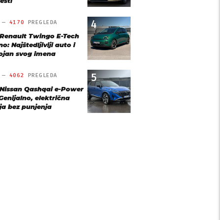
esti
4
O —
4170
PREGLEDA
 Renault Twingo E-Tech
o: Najštedljiviji auto i
ojan svog imena
5
O —
4062
PREGLEDA
 Nissan Qashqai e-Power
Genijalno, električna
ja bez punjenja