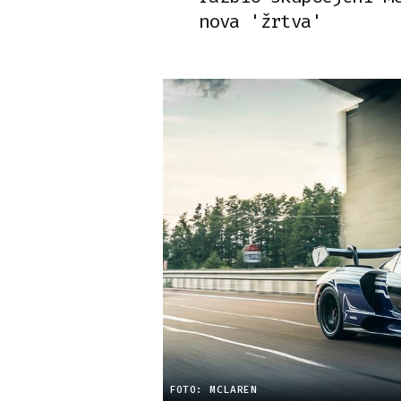
nova 'žrtva'
FOTO: MCLAREN