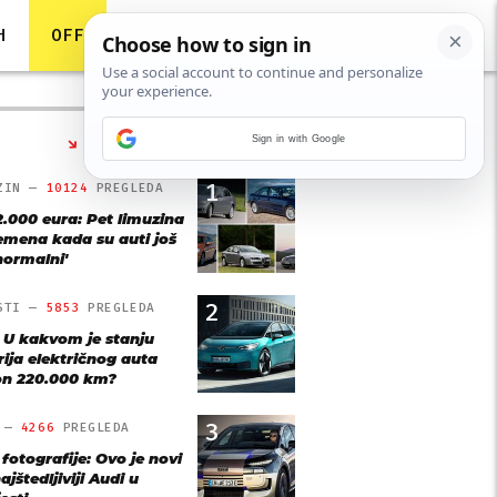
H
OFF
Sign in with Google
NAJČITANIJE
1
ZIN —
10124
PREGLEDA
2.000 eura: Pet limuzina
remena kada su auti još
'normalni'
2
STI —
5853
PREGLEDA
: U kakvom je stanju
rija električnog auta
n 220.000 km?
3
O —
4266
PREGLEDA
 fotografije: Ovo je novi
ajštedljiviji Audi u