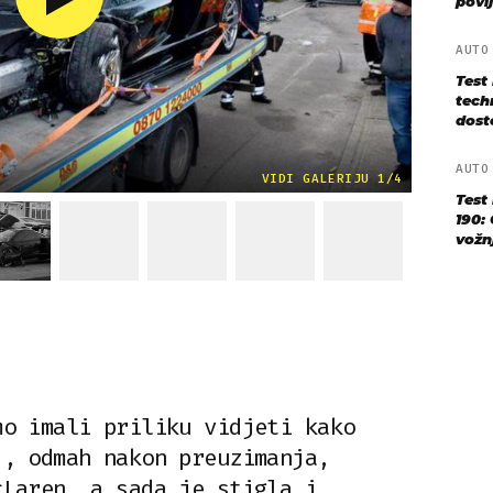
povij
AUT
Test
techn
dost
AUT
VIDI GALERIJU 1/4
Test
190: 
vožn
mo imali priliku vidjeti kako
j, odmah nakon preuzimanja,
cLaren, a sada je stigla i