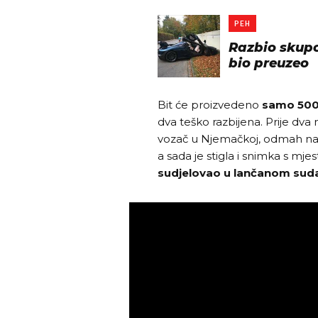
PEH
Razbio skupo
bio preuzeo
Bit će proizvedeno
samo 500
dva teško razbijena. Prije dva 
vozač u Njemačkoj, odmah na
a sada je stigla i snimka s mj
sudjelovao u lančanom sud