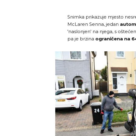
Snimka prikazuje mjesto nesreć
McLaren Senna, jedan
autom
'naslonjen' na njega, s ošteće
pa je brzina
ograničena na 6