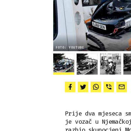
FOTO: YOUTUBE
Prije dva mjeseca s
je vozač u Njemačko
razbio skupocjeni M