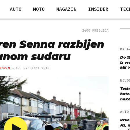
AUTO
MOTO
MAGAZIN
INSIDER
TEC
3400 PREGLEDA
ren Senna razbijen
MAGA
anom sudaru
Do 1
iz v
bili 
KOREN
17. PROSINCA 2018.
NOVO
Test
bate
nako
AUT
Prve
A2, n