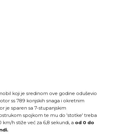
obil koji je sredinom ove godine oduševio
 motor ss 789 konjskih snaga i okretnim
 je sparen sa 7-stupanjskim
strukom spojkom te mu do 'stotke' treba
 km/h stiže već za 6,8 sekundi, a
od 0
do
ndi.