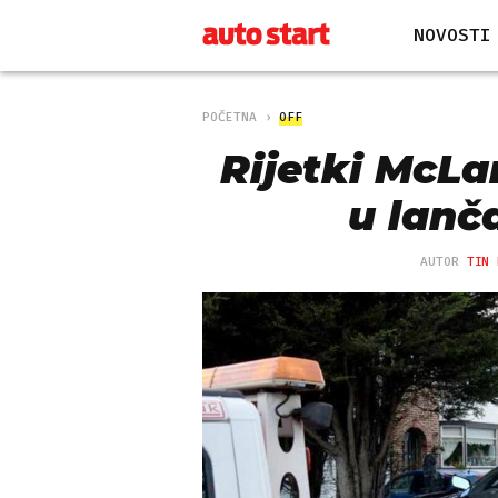
NOVOSTI
POČETNA
OFF
Rijetki McLa
u lanč
AUTOR
TIN 