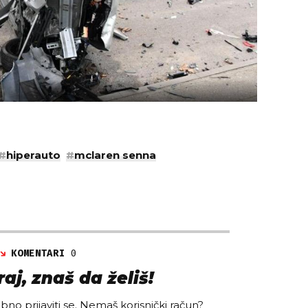
#
hiperauto
#
mclaren senna
KOMENTARI
0
aj, znaš da želiš!
no prijaviti se. Nemaš korisnički račun?