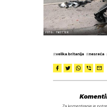
FOTO: TWITTER
#
velika britanija
#
nesreća
Komentir
Za komentiranje je potreb