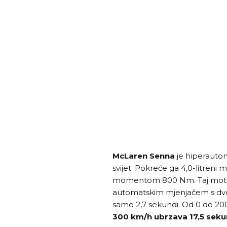
McLaren Senna
je hiperautom
svijet. Pokreće ga 4,0-litreni
momentom 800 Nm. Taj motor
automatskim mjenjačem s dvo
samo 2,7 sekundi. Od 0 do 200
300 km/h ubrzava 17,5 seku