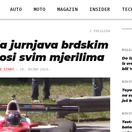
AUTO
MOTO
MAGAZIN
INSIDER
TEC
2 PREGLEDA
a jurnjava brdskim
MAGA
osi svim mjerilima
Do 1
iz v
bili 
O START
28. RUJNA 2016.
NOVO
Toyo
na s
još bo
NOVO
Test
bate