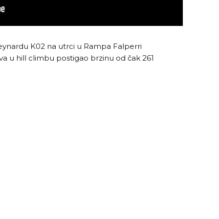
eynardu K02 na utrci u Rampa Falperri
u hill climbu postigao brzinu od čak 261