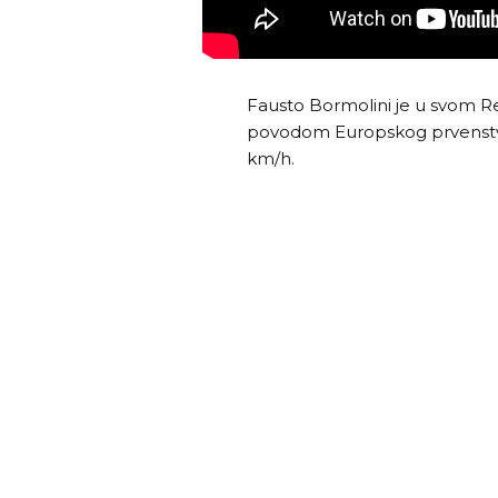
Fausto Bormolini je u svom R
povodom Europskog prvenstva 
km/h.