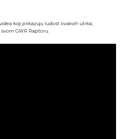
dea koji prikazuju ludost ovakvih utrka,
 u svom GWR Raptoru.