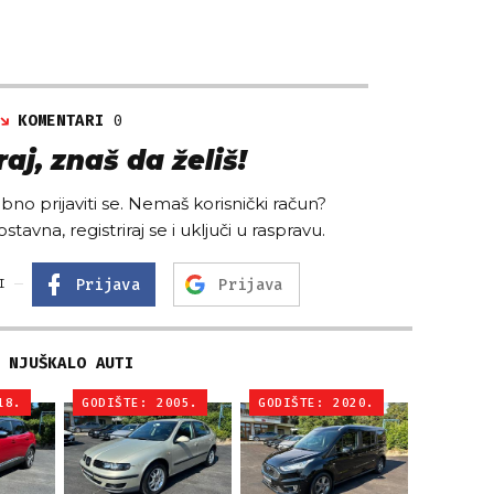
KOMENTARI
0
aj, znaš da želiš!
no prijaviti se. Nemaš korisnički račun?
ostavna, registriraj se i uključi u raspravu.
Prijava
Prijava
I
NJUŠKALO AUTI
18.
GODIŠTE: 2005.
GODIŠTE: 2020.