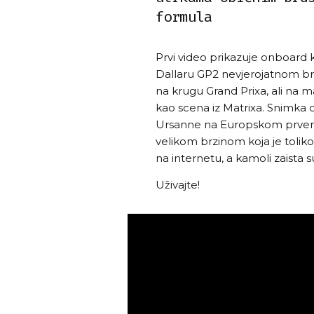
formula
Prvi video prikazuje onboard 
Dallaru GP2 nevjerojatnom brz
na krugu Grand Prixa, ali na ma
kao scena iz Matrixa. Snimka d
Ursanne na Europskom prvenstv
velikom brzinom koja je toliko
na internetu, a kamoli zaista su
Uživajte!