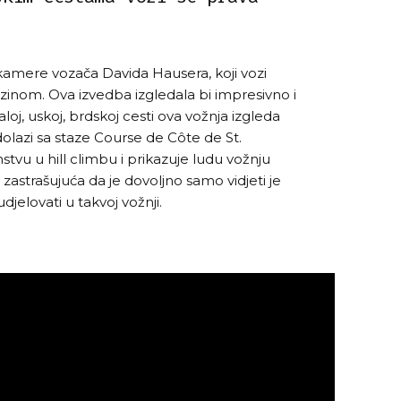
kamere vozača Davida Hausera, koji vozi
inom. Ova izvedba izgledala bi impresivno i
loj, uskoj, brdskoj cesti ova vožnja izgleda
olazi sa staze Course de Côte de St.
u u hill climbu i prikazuje ludu vožnju
 zastrašujuća da je dovoljno samo vidjeti je
djelovati u takvoj vožnji.