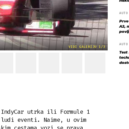
nako
AUT
Prve
A2, n
povij
AUT
VIDI GALERIJU 1/3
Test
techn
dost
 IndyCar utrka ili Formule 1
 ludi eventi. Naime, u ovim
skim cestama vozi se prava