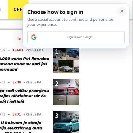
H
OFF
Sign in with Google
NAJČITANIJE
1
ZIN —
10601
PREGLEDA
2.000 eura: Pet limuzina
remena kada su auti još
'normalni'
2
STI —
8730
PREGLEDA
ta radi veliku promjenu
vojim hibridima: Bit će
lji i jeftiniji
3
STI —
5931
PREGLEDA
: U kakvom je stanju
rija električnog auta