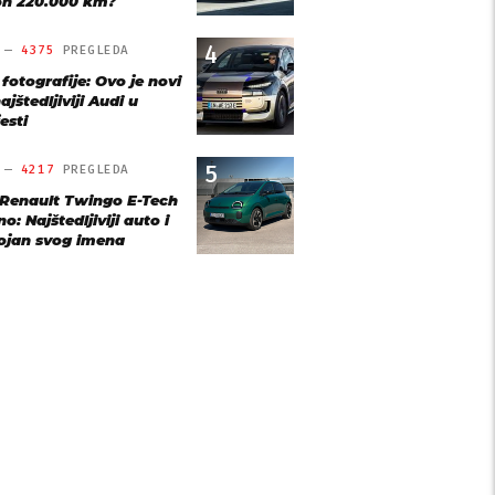
n 220.000 km?
4
O —
4375
PREGLEDA
 fotografije: Ovo je novi
ajštedljiviji Audi u
esti
5
O —
4217
PREGLEDA
 Renault Twingo E-Tech
o: Najštedljiviji auto i
ojan svog imena