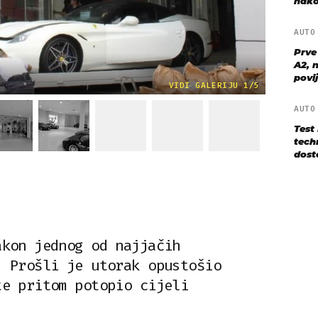
nako
AUT
Prve
A2, n
povij
VIDI GALERIJU 1/5
AUT
Test
techn
dost
akon jednog od najjačih
. Prošli je utorak opustošio
te pritom potopio cijeli