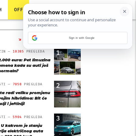
H
OFF
Sign in with Google
NAJČITANIJE
1
ZIN —
10385
PREGLEDA
2.000 eura: Pet limuzina
remena kada su auti još
'normalni'
2
STI —
7058
PREGLEDA
ta radi veliku promjenu
vojim hibridima: Bit će
lji i jeftiniji
3
STI —
5904
PREGLEDA
: U kakvom je stanju
rija električnog auta