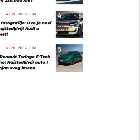
n 220.000 km?
4
O —
4339
PREGLEDA
 fotografije: Ovo je novi
ajštedljiviji Audi u
esti
5
O —
4196
PREGLEDA
 Renault Twingo E-Tech
o: Najštedljiviji auto i
ojan svog imena