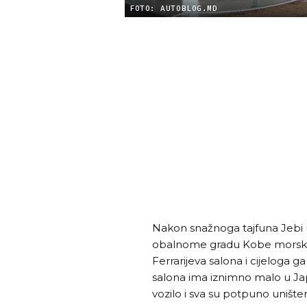
FOTO: AUTOBLOG.MD
Nakon snažnoga tajfuna Jebi u
obalnome gradu Kobe morska 
Ferrarijeva salona i cijeloga g
salona ima iznimno malo u Jap
vozilo i sva su potpuno unište