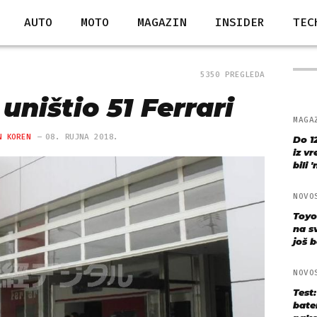
AUTO
MOTO
MAGAZIN
INSIDER
TEC
5350 PREGLEDA
uništio 51 Ferrari
MAGA
N KOREN
08. RUJNA 2018.
Do 1
iz v
bili 
NOVO
Toyo
na s
još bo
NOVO
Test
bate