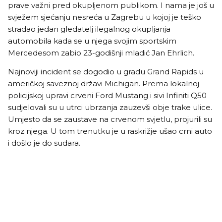
prave važni pred okupljenom publikom. I nama je još u
svježem sjećanju nesreća u Zagrebu u kojoj je teško
stradao jedan gledatelj ilegalnog okupljanja
automobila kada se u njega svojim sportskim
Mercedesom zabio 23-godišnji mladić Jan Ehrlich.
Najnoviji incident se dogodio u gradu Grand Rapids u
američkoj saveznoj državi Michigan. Prema lokalnoj
policijskoj upravi crveni Ford Mustang i sivi Infiniti Q50
sudjelovali su u utrci ubrzanja zauzevši obje trake ulice.
Umjesto da se zaustave na crvenom svjetlu, projurili su
kroz njega. U tom trenutku je u raskrižje ušao crni auto
i došlo je do sudara.