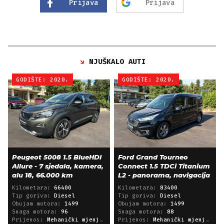
Prijava
Prijava
NJUŠKALO AUTI
GODIŠTE: 2020.
GODIŠTE: 2020.
Peugeot 5008 1.5 BlueHDI
Ford Grand Tourneo
Allure - 7 sjedala, kamera,
Connect 1.5 TDCi Titanium
alu 18, 66.000 km
L2 - panorama, navigacija
Kilometara:
66400
Kilometara:
83400
Tip goriva:
Diesel
Tip goriva:
Diesel
Obujam motora:
1499
Obujam motora:
1499
Snaga motora:
96
Snaga motora:
88
Prijenos:
Mehanički mjenjač
Prijenos:
Mehanički mjenjač