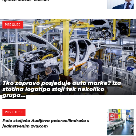
PREGLED
Tko zapravo posjeduje auto marke? Iza
stotina logotipa stoji tek nekoliko
grupa…
POVIJEST
Pola stoljeća Audijeva peterocilindraša s
jedinstvenim zvukom