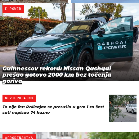
E-POWER
Guinnessov rekord: Nissan Qashqai
prešao gotovo 2000 km bez točenja
goriva
NEVJEROJATNO
To nije fer: Policajac se prerušio u grm i za šest
sati napisao 74 kazne
AERODINAMIKA