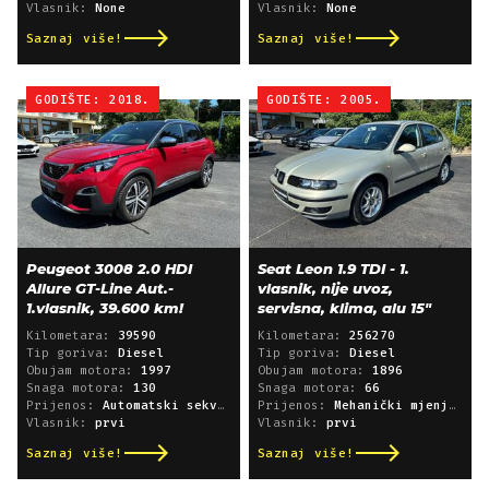
Vlasnik:
None
Vlasnik:
None
Saznaj više!
Saznaj više!
GODIŠTE: 2018.
GODIŠTE: 2005.
Peugeot 3008 2.0 HDI
Seat Leon 1.9 TDI - 1.
Allure GT-Line Aut.-
vlasnik, nije uvoz,
1.vlasnik, 39.600 km!
servisna, klima, alu 15"
Kilometara:
39590
Kilometara:
256270
Tip goriva:
Diesel
Tip goriva:
Diesel
Obujam motora:
1997
Obujam motora:
1896
Snaga motora:
130
Snaga motora:
66
Prijenos:
Automatski sekvencijski
Prijenos:
Mehanički mjenjač
Vlasnik:
prvi
Vlasnik:
prvi
Saznaj više!
Saznaj više!