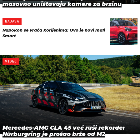
masovno uništavaju kamere za brzinu
NAJAVA
Napokon se vraća korijenima: Ovo je novi mali
Smart
VIDEO
Mercedes-AMG CLA 45 već ruši rekorde:
Nürburgring je prošao brže od M2