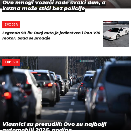
Ovo mnogi vozači rade svaki dan, a
kazna može stići bez policije
ZVIJER
Legenda 90-ih: Ovaj auto je jedinstven i ima V16
motor. Sada se prodaje
TOP 50
Vlasnici su presudili: Ovo su najbolji
automobili 2026. godine