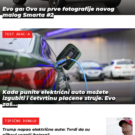
Evo ga: Ovo su prve fotografije novog
malog Smarta #2
TEST ADAC-A
Kada punite električni auto možete
izgubiti i četvrtinu plaćene struje. Evo
zaš…
TIPIČNO DONALD
Trump napao električne aute: Tvrdi da su
njihovi vozači 'bolesni'