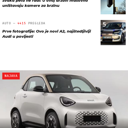
Svaka peta ne radi: U ovoj državi masovno
uništavaju kamere za brzinu
5
AUTO —
4415
PREGLEDA
Prve fotografije: Ovo je novi A2, najštedljiviji
Audi u povijesti
NAJAVA