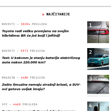
NAJČITANIJE
1
NOVOSTI —
10204
PREGLEDA
Toyota radi veliku promjenu na svojim
hibridima: Bit će još bolji i jeftiniji
2
NOVOSTI —
5973
PREGLEDA
Test: U kakvom je stanju baterija električnog
auta nakon 220.000 km?
3
MAGAZIN —
4480
PREGLEDA
Zašto limuzine nemaju stražnji brisač, a SUV-
ovi gotovo uvijek imaju?
4
OFF —
4460
PREGLEDA