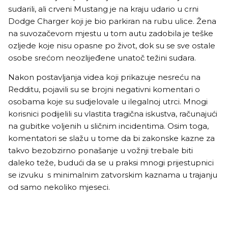
sudarili, ali crveni Mustang je na kraju udario u crni
Dodge Charger koji je bio parkiran na rubu ulice. Žena
na suvozačevom mjestu u tom autu zadobila je teške
ozljede koje nisu opasne po život, dok su se sve ostale
osobe srećom neozlijeđene unatoč težini sudara.
Nakon postavljanja videa koji prikazuje nesreću na
Redditu, pojavili su se brojni negativni komentari o
osobama koje su sudjelovale u ilegalnoj utrci. Mnogi
korisnici podijelili su vlastita tragična iskustva, računajući
na gubitke voljenih u sličnim incidentima. Osim toga,
komentatori se slažu u tome da bi zakonske kazne za
takvo bezobzirno ponašanje u vožnji trebale biti
daleko teže, budući da se u praksi mnogi prijestupnici
se izvuku s minimalnim zatvorskim kaznama u trajanju
od samo nekoliko mjeseci.