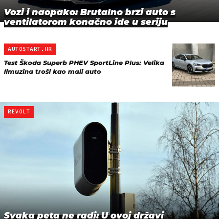
Vozi i naopako: Brutalno brzi auto s
ventilatorom konačno ide u seriju
AUTOSTART.HR
Test Škoda Superb PHEV SportLine Plus: Velika
limuzina troši kao mali auto
REVOLT
Svaka peta ne radi: U ovoj državi