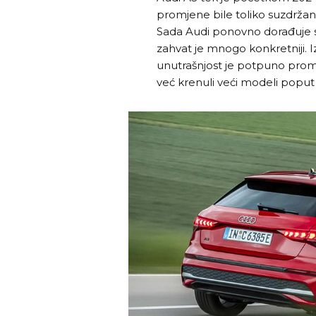
promjene bile toliko suzdržane
Sada Audi ponovno dorađuje 
zahvat je mnogo konkretniji. Iz
unutrašnjost je potpuno promij
već krenuli veći modeli poput 