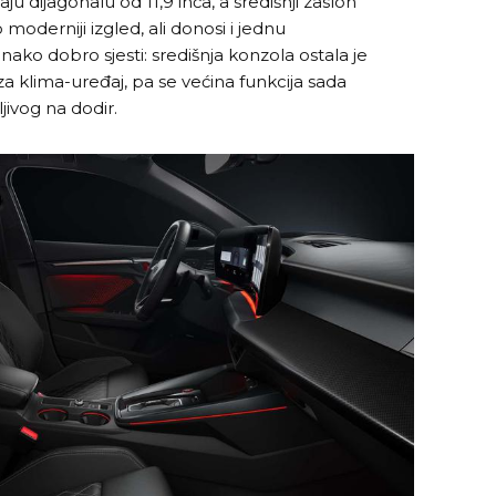
u dijagonalu od 11,9 inča, a središnji zaslon
 moderniji izgled, ali donosi i jednu
ako dobro sjesti: središnja konzola ostala je
a klima-uređaj, pa se većina funkcija sada
jivog na dodir.