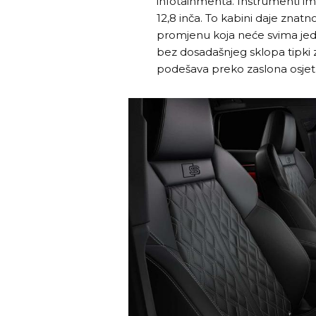
infotainmenta. Instrumenti imaj
12,8 inča. To kabini daje znatno
promjenu koja neće svima jedn
bez dosadašnjeg sklopa tipki z
podešava preko zaslona osjetl