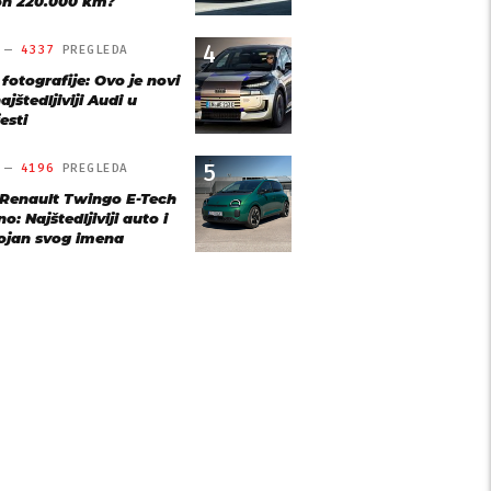
n 220.000 km?
4
O —
4337
PREGLEDA
 fotografije: Ovo je novi
ajštedljiviji Audi u
esti
5
O —
4196
PREGLEDA
 Renault Twingo E-Tech
o: Najštedljiviji auto i
ojan svog imena