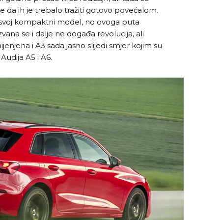
 da ih je trebalo tražiti gotovo povećalom.
svoj kompaktni model, no ovoga puta
vana se i dalje ne događa revolucija, ali
enjena i A3 sada jasno slijedi smjer kojim su
Audija A5 i A6.