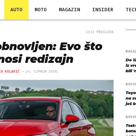
AUTO
MOTO
MAGAZIN
INSIDER
TEC
1133 PREGLEDA
obnovljen: Evo što
MAGA
nosi redizajn
Do 1
iz v
bili 
KO KOLARIĆ
24. LIPNJA 2026.
NOVO
Toyo
na s
još bo
NOVO
Test
bate