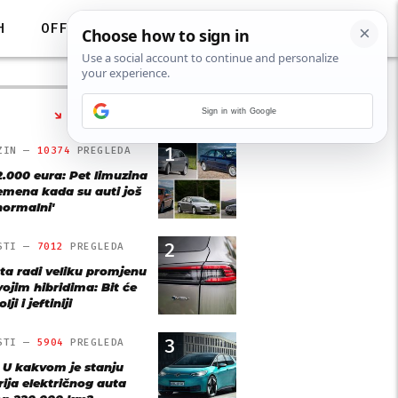
H
OFF
Sign in with Google
NAJČITANIJE
1
ZIN —
10374
PREGLEDA
2.000 eura: Pet limuzina
remena kada su auti još
'normalni'
2
STI —
7012
PREGLEDA
ta radi veliku promjenu
vojim hibridima: Bit će
lji i jeftiniji
3
STI —
5904
PREGLEDA
: U kakvom je stanju
rija električnog auta