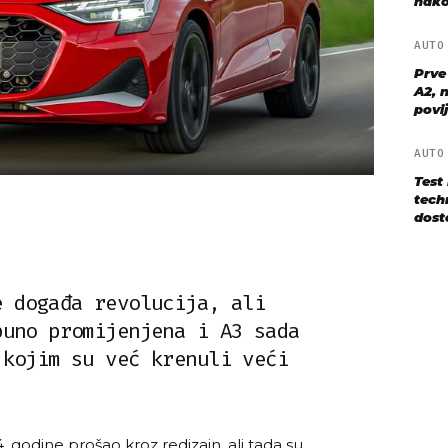
nako
AUT
Prve
A2, n
povij
AUT
Test
techn
dost
e događa revolucija, ali
puno promijenjena i A3 sada
 kojim su već krenuli veći
 godine prošao kroz redizajn, ali tada su