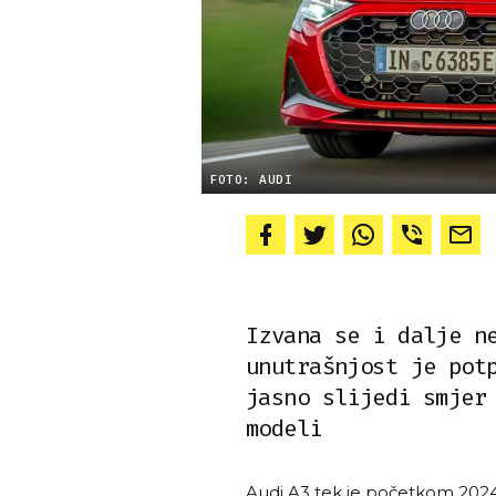
FOTO: AUDI
Izvana se i dalje n
unutrašnjost je pot
jasno slijedi smjer
modeli
Audi A3 tek je početkom 2024.