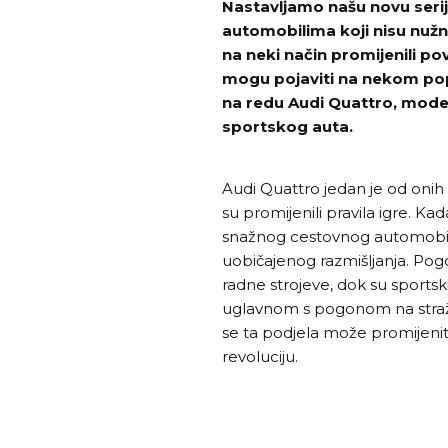
Nastavljamo našu novu seriju
automobilima koji nisu nužno bi
na neki način promijenili p
mogu pojaviti na nekom popi
na redu Audi Quattro, model 
sportskog auta.
Audi Quattro jedan je od onih
su promijenili pravila igre. K
snažnog cestovnog automobila
uobičajenog razmišljanja. Pogo
radne strojeve, dok su sportski 
uglavnom s pogonom na straž
se ta podjela može promijeniti
revoluciju.