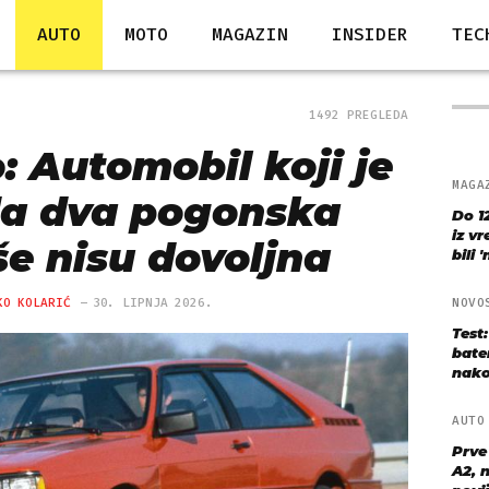
AUTO
MOTO
MAGAZIN
INSIDER
TEC
1492 PREGLEDA
: Automobil koji je
MAGA
a dva pogonska
Do 1
iz v
še nisu dovoljna
bili 
KO KOLARIĆ
30. LIPNJA 2026.
NOVO
Test
bate
nako
AUT
Prve
A2, n