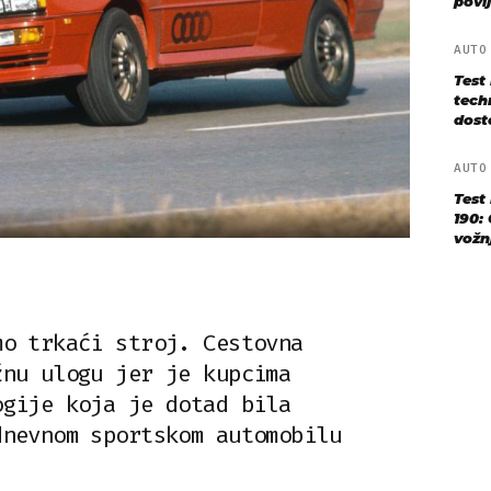
povij
AUT
Test
techn
dost
AUT
Test
190: 
vožn
mo trkaći stroj. Cestovna
žnu ulogu jer je kupcima
ogije koja je dotad bila
dnevnom sportskom automobilu