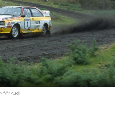
7 f√ºr Audi