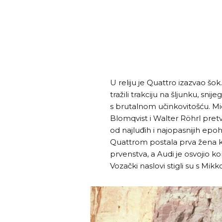
U reliju je Quattro izazvao šok.
tražili trakciju na šljunku, snij
s brutalnom učinkovitošću. M
Blomqvist i Walter Röhrl pretv
od najluđih i najopasnijih ep
Quattrom postala prva žena koj
prvenstva, a Audi je osvojio ko
Vozački naslovi stigli su s Mi