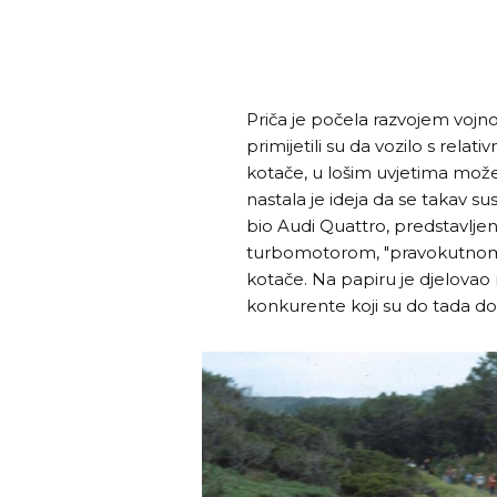
Priča je počela razvojem vojno
primijetili su da vozilo s re
kotače, u lošim uvjetima može
nastala je ideja da se takav su
bio Audi Quattro, predstavljen
turbomotorom, "pravokutnom"
kotače. Na papiru je djelovao n
konkurente koji su do tada dom