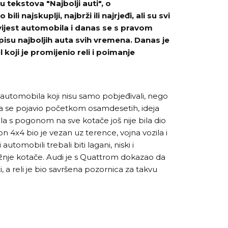
 tekstova "Najbolji auti", o
li najskuplji, najbrži ili najrjeđi, ali su svi
ovijest automobila i danas se s pravom
su najboljih auta svih vremena. Danas je
koji je promijenio reli i poimanje
 automobila koji nisu samo pobjeđivali, nego
ada se pojavio početkom osamdesetih, ideja
 s pogonom na sve kotače još nije bila dio
n 4x4 bio je vezan uz terence, vojna vozila i
automobili trebali biti lagani, niski i
nje kotače. Audi je s Quattrom dokazao da
, a reli je bio savršena pozornica za takvu