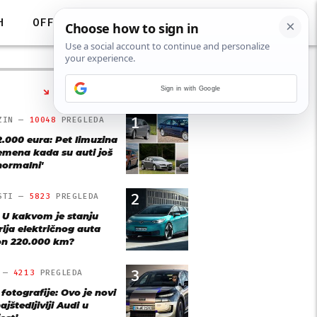
H
OFF
Sign in with Google
NAJČITANIJE
1
ZIN —
10048
PREGLEDA
2.000 eura: Pet limuzina
remena kada su auti još
'normalni'
2
STI —
5823
PREGLEDA
: U kakvom je stanju
rija električnog auta
n 220.000 km?
3
O —
4213
PREGLEDA
 fotografije: Ovo je novi
ajštedljiviji Audi u