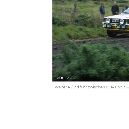
FOTO: AUDI
Walter R√∂hrl fuhr zwischen 1984 und 198