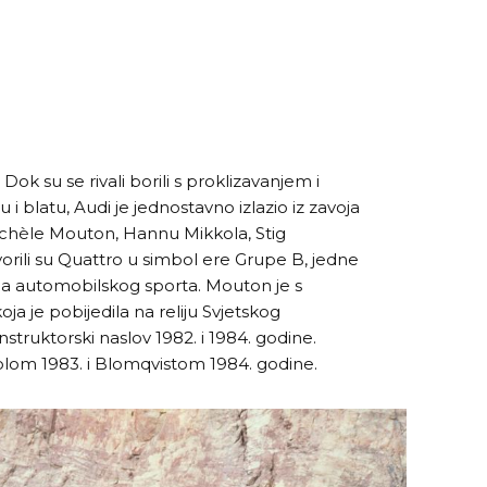
 Dok su se rivali borili s proklizavanjem i
egu i blatu, Audi je jednostavno izlazio iz zavoja
ichèle Mouton, Hannu Mikkola, Stig
orili su Quattro u simbol ere Grupe B, jedne
oha automobilskog sporta. Mouton je s
a je pobijedila na reliju Svjetskog
nstruktorski naslov 1982. i 1984. godine.
kkolom 1983. i Blomqvistom 1984. godine.