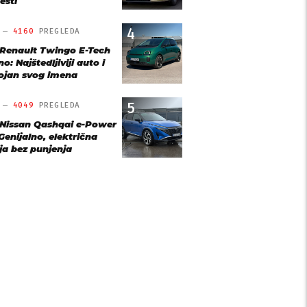
esti
4
O —
4160
PREGLEDA
 Renault Twingo E-Tech
o: Najštedljiviji auto i
ojan svog imena
5
O —
4049
PREGLEDA
 Nissan Qashqai e-Power
Genijalno, električna
ja bez punjenja