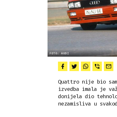
FOTO: AUDI
Quattro nije bio sa
izvedba imala je va
donijela dio tehnol
nezamisliva u svako