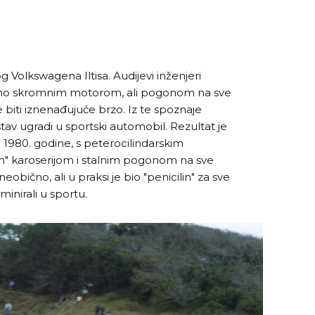
g Volkswagena Iltisa. Audijevi inženjeri
lativno skromnim motorom, ali pogonom na sve
 biti iznenađujuće brzo. Iz te spoznaje
stav ugradi u sportski automobil. Rezultat je
 1980. godine, s peterocilindarskim
 karoserijom i stalnim pogonom na sve
eobično, ali u praksi je bio "penicilin" za sve
inirali u sportu.