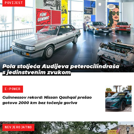
POVIJEST
Pola stoljeća Audijeva peterocilindraša
s jedinstvenim zvukom
E-POWER
Guinnessov rekord: Nissan Qashqai prešao
gotovo 2000 km bez točenja goriva
NEVJEROJATNO