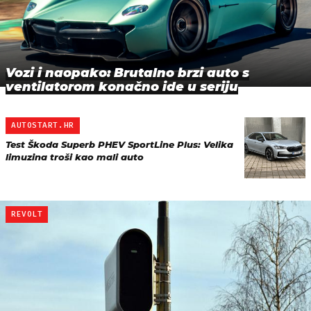
Vozi i naopako: Brutalno brzi auto s
ventilatorom konačno ide u seriju
AUTOSTART.HR
Test Škoda Superb PHEV SportLine Plus: Velika
limuzina troši kao mali auto
REVOLT