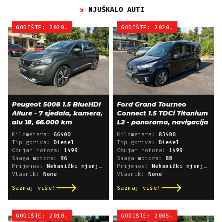
NJUŠKALO AUTI
GODIŠTE: 2020.
GODIŠTE: 2020.
Peugeot 5008 1.5 BlueHDI
Ford Grand Tourneo
Allure - 7 sjedala, kamera,
Connect 1.5 TDCi Titanium
alu 18, 66.000 km
L2 - panorama, navigacija
Kilometara:
66400
Kilometara:
83400
Tip goriva:
Diesel
Tip goriva:
Diesel
Obujam motora:
1499
Obujam motora:
1499
Snaga motora:
96
Snaga motora:
88
Prijenos:
Mehanički mjenjač
Prijenos:
Mehanički mjenjač
Vlasnik:
None
Vlasnik:
None
Saznaj više!
Saznaj više!
GODIŠTE: 2018.
GODIŠTE: 2005.