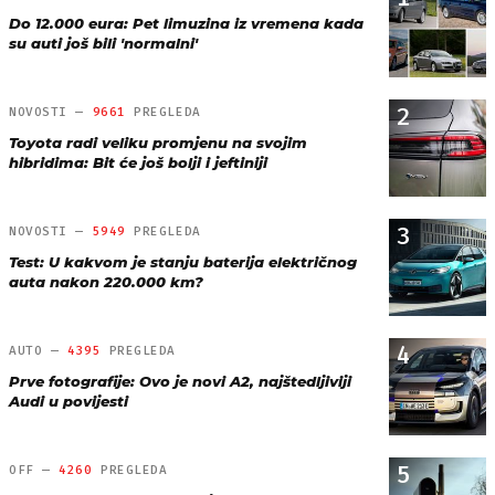
Do 12.000 eura: Pet limuzina iz vremena kada
su auti još bili 'normalni'
2
NOVOSTI —
9661
PREGLEDA
Toyota radi veliku promjenu na svojim
hibridima: Bit će još bolji i jeftiniji
3
NOVOSTI —
5949
PREGLEDA
Test: U kakvom je stanju baterija električnog
auta nakon 220.000 km?
4
AUTO —
4395
PREGLEDA
Prve fotografije: Ovo je novi A2, najštedljiviji
Audi u povijesti
5
OFF —
4260
PREGLEDA