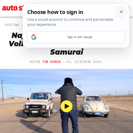
POČETNA
AUTO
1952 PREGLEDA
Najsporija utrka u ubrzanju:
Sign in with Google
Volkswagen 'buba' vs. Suzuki
Samurai
AUTOR
TIN KOREN
24. SIJEČNJA 2019.