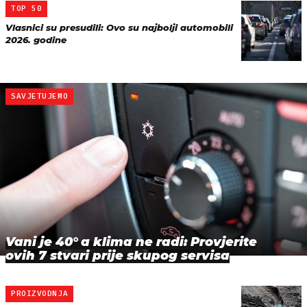
TOP 50
Vlasnici su presudili: Ovo su najbolji automobili
2026. godine
SAVJETUJEMO
Vani je 40° a klima ne radi: Provjerite
ovih 7 stvari prije skupog servisa
PROIZVODNJA