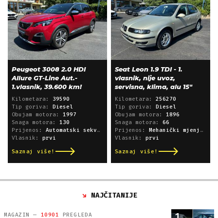
Peugeot 3008 2.0 HDI
Seat Leon 1.9 TDI - 1.
Allure GT-Line Aut.-
vlasnik, nije uvoz,
1.vlasnik, 39.600 km!
servisna, klima, alu 15"
Kilometara:
39590
Kilometara:
256270
Tip goriva:
Diesel
Tip goriva:
Diesel
Obujam motora:
1997
Obujam motora:
1896
Snaga motora:
130
Snaga motora:
66
Prijenos:
Automatski sekvencijski
Prijenos:
Mehanički mjenjač
Vlasnik:
prvi
Vlasnik:
prvi
Saznaj više!
Saznaj više!
NAJČITANIJE
1
MAGAZIN —
10901
PREGLEDA