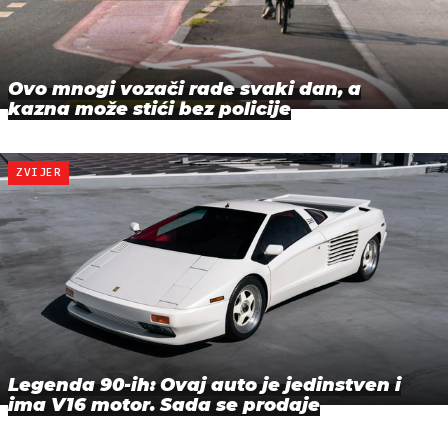
Ovo mnogi vozači rade svaki dan, a
kazna može stići bez policije
ZVIJER
Legenda 90-ih: Ovaj auto je jedinstven i
ima V16 motor. Sada se prodaje