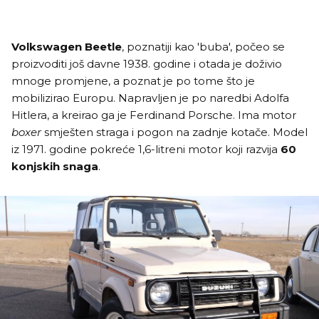
Volkswagen Beetle
, poznatiji kao 'buba', počeo se
proizvoditi još davne 1938. godine i otada je doživio
mnoge promjene, a poznat je po tome što je
mobilizirao Europu. Napravljen je po naredbi Adolfa
Hitlera, a kreirao ga je Ferdinand Porsche. Ima motor
boxer
smješten straga i pogon na zadnje kotače. Model
iz 1971. godine pokreće 1,6-litreni motor koji razvija
60
konjskih snaga
.