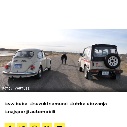
FOTO: YOUTUBE
#
vw buba
#
suzuki samurai
#
utrka ubrzanja
#
najsporiji automobili