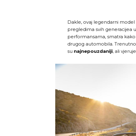
Dakle, ovaj legendarni mode
pregledima svih generacijea u
performansama, smatra kako je 
drugog automobila. Trenutno ni
su
najnepouzdaniji
, ali vjer