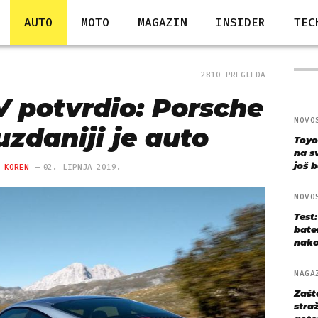
AUTO
MOTO
MAGAZIN
INSIDER
TEC
2810 PREGLEDA
 potvrdio: Porsche
NOVO
uzdaniji je auto
Toyo
na s
još bo
 KOREN
02. LIPNJA 2019.
NOVO
Test
bate
nako
MAGA
Zašt
straž