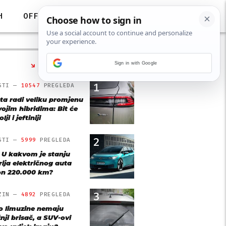
H
OFF
Sign in with Google
NAJČITANIJE
1
STI —
10547
PREGLEDA
ta radi veliku promjenu
vojim hibridima: Bit će
lji i jeftiniji
2
STI —
5999
PREGLEDA
: U kakvom je stanju
rija električnog auta
n 220.000 km?
3
ZIN —
4892
PREGLEDA
o limuzine nemaju
nji brisač, a SUV-ovi