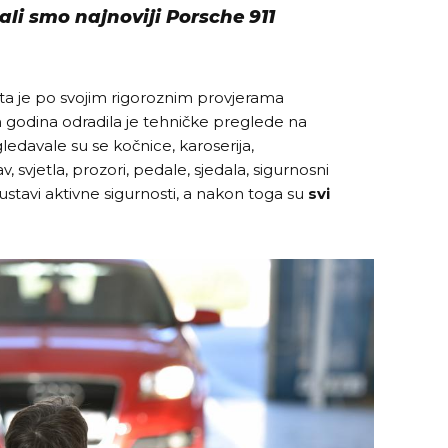
ali smo najnoviji Porsche 911
a je po svojim rigoroznim provjerama
h godina odradila je tehničke preglede na
ledavale su se kočnice, karoserija,
av, svjetla, prozori, pedale, sjedala, sigurnosni
i sustavi aktivne sigurnosti, a nakon toga su
svi