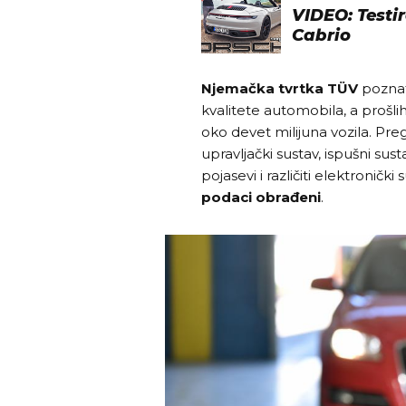
VIDEO: Testir
Cabrio
Njemačka tvrtka TÜV
poznat
kvalitete automobila, a prošli
oko devet milijuna vozila. Preg
upravljački sustav, ispušni sust
pojasevi i različiti elektroničk
podaci obrađeni
.