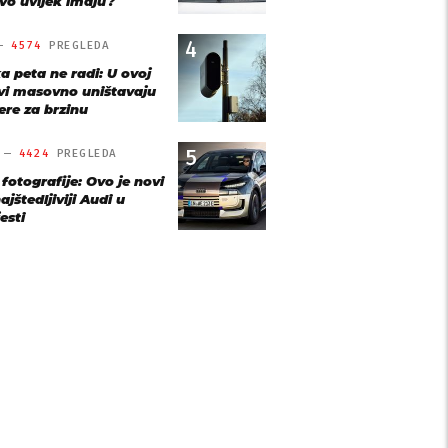
vo uvijek imaju?
4
 —
4574
PREGLEDA
a peta ne radi: U ovoj
vi masovno uništavaju
re za brzinu
5
O —
4424
PREGLEDA
 fotografije: Ovo je novi
ajštedljiviji Audi u
esti