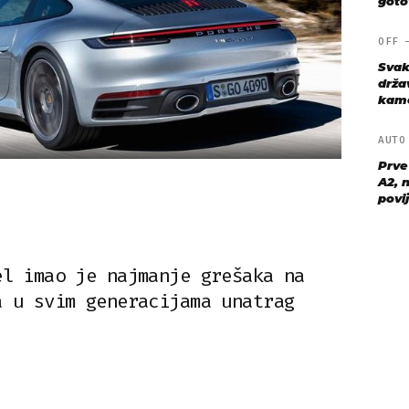
goto
OFF
Svak
drža
kame
AUT
Prve
A2, n
povij
el imao je najmanje grešaka na
a u svim generacijama unatrag