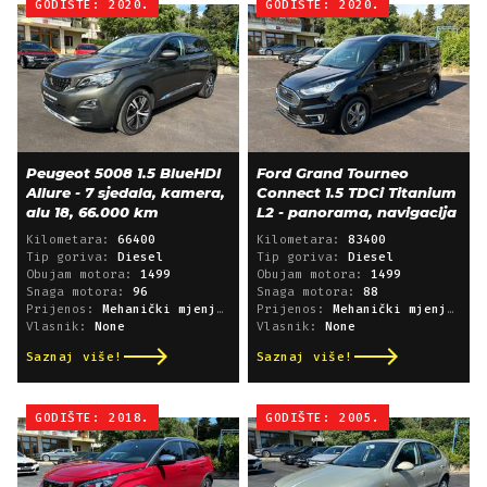
GODIŠTE: 2020.
GODIŠTE: 2020.
Peugeot 5008 1.5 BlueHDI
Ford Grand Tourneo
Allure - 7 sjedala, kamera,
Connect 1.5 TDCi Titanium
alu 18, 66.000 km
L2 - panorama, navigacija
Kilometara:
66400
Kilometara:
83400
Tip goriva:
Diesel
Tip goriva:
Diesel
Obujam motora:
1499
Obujam motora:
1499
Snaga motora:
96
Snaga motora:
88
Prijenos:
Mehanički mjenjač
Prijenos:
Mehanički mjenjač
Vlasnik:
None
Vlasnik:
None
Saznaj više!
Saznaj više!
GODIŠTE: 2018.
GODIŠTE: 2005.