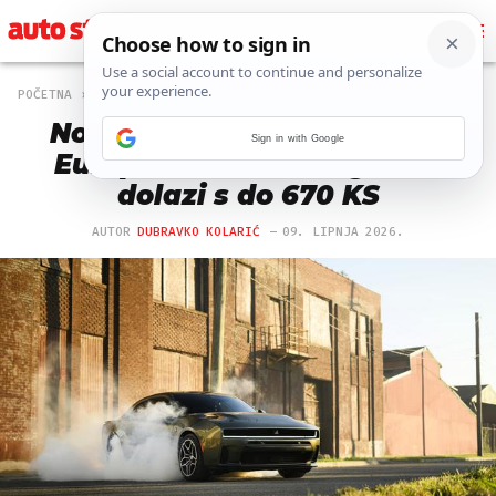
POČETNA
AUTO
962 PREGLEDA
Novi Dodge Charger stiže u
Sign in with Google
Europu: Američka legenda
dolazi s do 670 KS
AUTOR
DUBRAVKO KOLARIĆ
09. LIPNJA 2026.