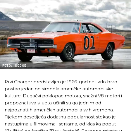
FOTO: DODGE
Prvi Charger predstavljen je 1966. godine i vrlo brzo
postao jedan od simbola američke automobilske
kulture. Dugački poklopac motora, snažni V8 motori i
prepoznatljiva silueta učinili su ga jednim od
najpoznatijih američkih automobila svih vremena.
Tijekom desetljeća dodatnu popularnost stekao je
nastupima u filmovima i serijama, od klasika poput
"Bullitta" do franšize "Brzi i žestoki". Posebno mjesto u