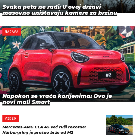
Svaka peta ne radi: U ovoj državi
masovno uništavaju kamere za brzinu
NAJAVA
Napokon se vraća korijenima: Ovo je
novi mali Smart
VIDEO
Mercedes-AMG CLA 45 već ruši rekorde:
Nürburgring je prošao brže od M2