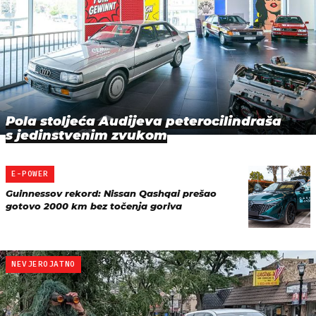
Pola stoljeća Audijeva peterocilindraša
s jedinstvenim zvukom
E-POWER
Guinnessov rekord: Nissan Qashqai prešao
gotovo 2000 km bez točenja goriva
NEVJEROJATNO