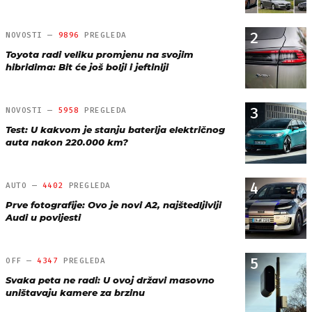
2
NOVOSTI —
9896
PREGLEDA
Toyota radi veliku promjenu na svojim
hibridima: Bit će još bolji i jeftiniji
3
NOVOSTI —
5958
PREGLEDA
Test: U kakvom je stanju baterija električnog
auta nakon 220.000 km?
4
AUTO —
4402
PREGLEDA
Prve fotografije: Ovo je novi A2, najštedljiviji
Audi u povijesti
5
OFF —
4347
PREGLEDA
Svaka peta ne radi: U ovoj državi masovno
uništavaju kamere za brzinu