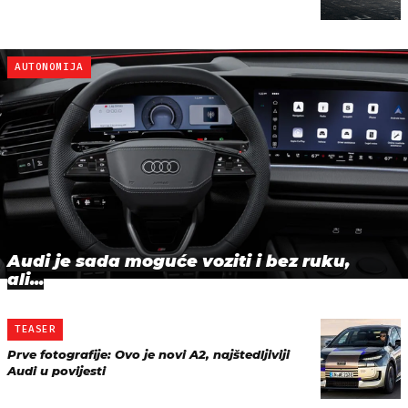
AUTONOMIJA
Audi je sada moguće voziti i bez ruku,
ali...
TEASER
Prve fotografije: Ovo je novi A2, najštedljiviji
Audi u povijesti