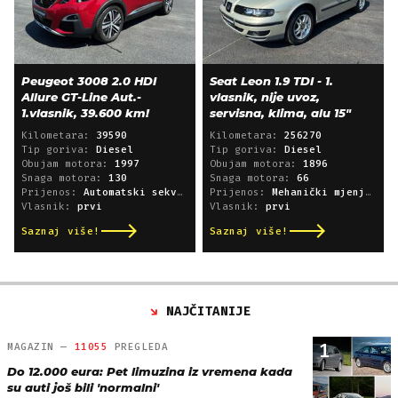
Peugeot 3008 2.0 HDI
Seat Leon 1.9 TDI - 1.
Allure GT-Line Aut.-
vlasnik, nije uvoz,
1.vlasnik, 39.600 km!
servisna, klima, alu 15"
Kilometara:
39590
Kilometara:
256270
Tip goriva:
Diesel
Tip goriva:
Diesel
Obujam motora:
1997
Obujam motora:
1896
Snaga motora:
130
Snaga motora:
66
Prijenos:
Automatski sekvencijski
Prijenos:
Mehanički mjenjač
Vlasnik:
prvi
Vlasnik:
prvi
Saznaj više!
Saznaj više!
NAJČITANIJE
1
MAGAZIN —
11055
PREGLEDA
Do 12.000 eura: Pet limuzina iz vremena kada
su auti još bili 'normalni'