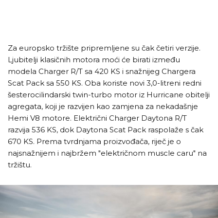
Za europsko tržište pripremljene su čak četiri verzije.
Ljubitelji klasičnih motora moći će birati između
modela Charger R/T sa 420 KS i snažnijeg Chargera
Scat Pack sa 550 KS. Oba koriste novi 3,0-litreni redni
šesterocilindarski twin-turbo motor iz Hurricane obitelji
agregata, koji je razvijen kao zamjena za nekadašnje
Hemi V8 motore. Električni Charger Daytona R/T
razvija 536 KS, dok Daytona Scat Pack raspolaže s čak
670 KS. Prema tvrdnjama proizvođača, riječ je o
najsnažnijem i najbržem "električnom muscle caru" na
tržištu.