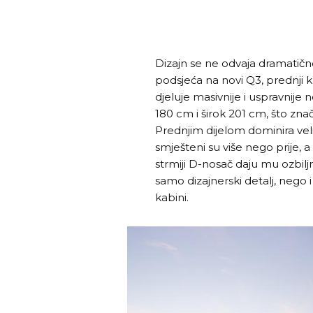
Dizajn se ne odvaja dramatično
podsjeća na novi Q3, prednji kr
djeluje masivnije i uspravnije
180 cm i širok 201 cm, što znači
Prednjim dijelom dominira vel
smješteni su više nego prije, a
strmiji D-nosač daju mu ozbiljn
samo dizajnerski detalj, nego i
kabini.