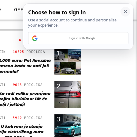
H
OFF
Sign in with Google
NAJČITANIJE
1
ZIN —
10895
PREGLEDA
2.000 eura: Pet limuzina
remena kada su auti još
'normalni'
2
STI —
9643
PREGLEDA
ta radi veliku promjenu
vojim hibridima: Bit će
lji i jeftiniji
3
STI —
5949
PREGLEDA
: U kakvom je stanju
rija električnog auta