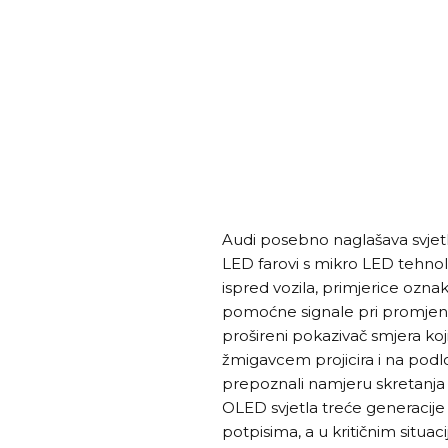
Audi posebno naglašava svjetlo
LED farovi s mikro LED tehnol
ispred vozila, primjerice oznak
pomoćne signale pri promjeni 
prošireni pokazivač smjera koj
žmigavcem projicira i na podlo
prepoznali namjeru skretanja i
OLED svjetla treće generacije
potpisima, a u kritičnim situa