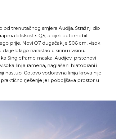
 od trenutačnog smjera Audija. Stražnji dio
aj ima bliskost s Q5, a cijeli automobil
 nego prije. Novi Q7 dugačak je 506 cm, visok
 da je blago narastao u širinu i visinu.
ika Singleframe maska, Audijevi prstenovi
 visoka linija ramena, naglašeni blatobrani i
iji nastup. Gotovo vodoravna linija krova nije
 praktično rješenje jer poboljšava prostor u