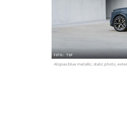
FOTO: TSP
Alopias blue metallic, static photo, exter