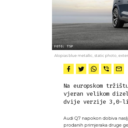
FOTO: TSP
Alopias blue metallic, static photo, exte
Na europskom tržišt
vjeran velikom dize
dvije verzije 3,0-l
Audi Q7 napokon dobiva naslje
prodanih primjeraka druge gene