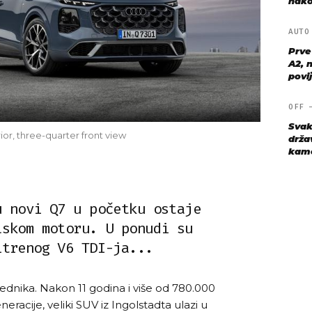
nako
AUT
Prve
A2, n
povij
OFF
Svak
rior, three-quarter front view
drža
kame
u novi Q7 u početku ostaje
lskom motoru. U ponudi su
itrenog V6 TDI-ja...
dnika. Nakon 11 godina i više od 780.000
racije, veliki SUV iz Ingolstadta ulazi u