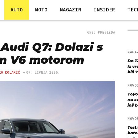
AUTO
MOTO
MAGAZIN
INSIDER
TEC
6505 PREGLEDA
 Audi Q7: Dolazi s
MAGA
im V6 motorom
Do 1
iz v
bili 
KO KOLARIĆ
09. LIPNJA 2026.
NOVO
Toyo
na s
još bo
NOVO
Test
bate