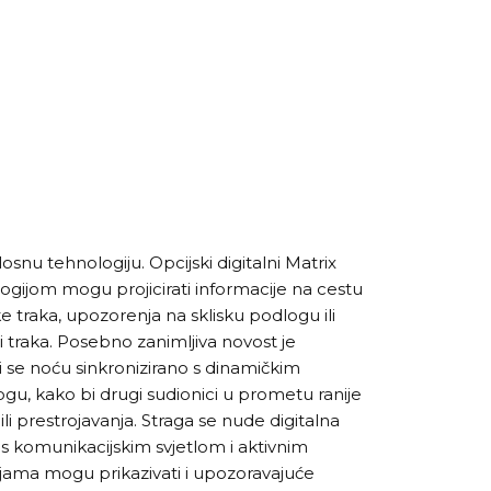
snu tehnologiju. Opcijski digitalni Matrix
ogijom mogu projicirati informacije na cestu
e traka, upozorenja na sklisku podlogu ili
traka. Posebno zanimljiva novost je
i se noću sinkronizirano s dinamičkim
gu, kako bi drugi sudionici u prometu ranije
li prestrojavanja. Straga se nude digitalna
 s komunikacijskim svjetlom i aktivnim
cijama mogu prikazivati i upozoravajuće