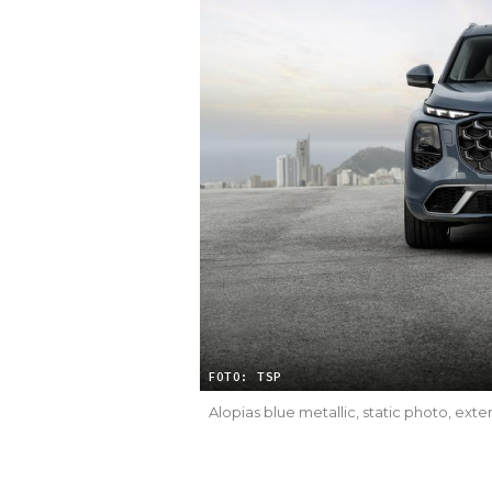
FOTO: TSP
Alopias blue metallic, static photo, exter