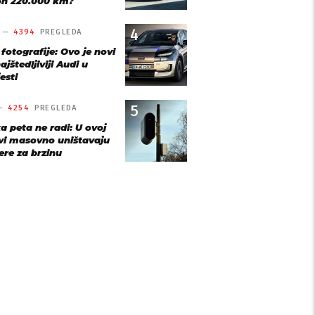
n 220.000 km?
4
O —
4394
PREGLEDA
 fotografije: Ovo je novi
ajštedljiviji Audi u
esti
5
 —
4254
PREGLEDA
a peta ne radi: U ovoj
vi masovno uništavaju
re za brzinu