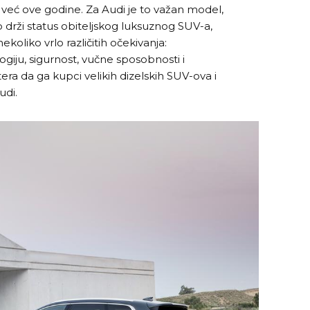
že već ove godine. Za Audi je to važan model,
drži status obiteljskog luksuznog SUV-a,
ekoliko vrlo različitih očekivanja:
giju, sigurnost, vučne sposobnosti i
era da ga kupci velikih dizelskih SUV-ova i
udi.