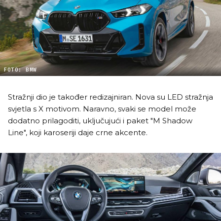
FOTO: BMW
Stražnji dio je također redizajniran. Nova su LED stražnja
svjetla s X motivom. Naravno, svaki se model može
dodatno prilagoditi, uključujući i paket "M Shadow
Line", koji karoseriji daje crne akcente.