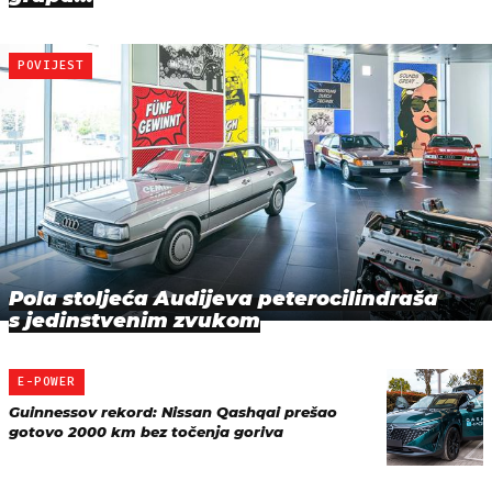
POVIJEST
Pola stoljeća Audijeva peterocilindraša
s jedinstvenim zvukom
E-POWER
Guinnessov rekord: Nissan Qashqai prešao
gotovo 2000 km bez točenja goriva