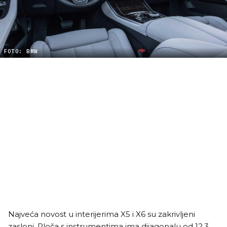
FOTO: BMW
Najveća novost u interijerima X5 i X6 su zakrivljeni
zasloni. Ploča s instrumentima ima dijagonalu od 12,3