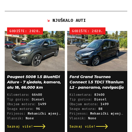
NJUŠKALO AUTI
GODIŠTE: 2020.
GODIŠTE: 2020.
Peugeot 5008 1.5 BlueHDI
Ford Grand Tourneo
Allure - 7 sjedala, kamera,
Connect 1.5 TDCi Titanium
alu 18, 66.000 km
L2 - panorama, navigacija
Kilometara:
66400
Kilometara:
83400
Tip goriva:
Diesel
Tip goriva:
Diesel
Obujam motora:
1499
Obujam motora:
1499
Snaga motora:
96
Snaga motora:
88
Prijenos:
Mehanički mjenjač
Prijenos:
Mehanički mjenjač
Vlasnik:
None
Vlasnik:
None
Saznaj više!
Saznaj više!