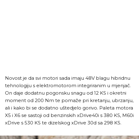
Novost je da svi motori sada imaju 48V blagu hibridnu
tehnologiju s elektromotorom integriranim u mjenjač.
On daje dodatnu pogonsku snagu od 12 KS i okretni
moment od 200 Nm te pomaže pri kretanju, ubrzanju,
ali i kako bi se dodatno uštedjelo gorivo. Paleta motora
X5 i X6 se sastoji od benzinskih xDrive40i s 380 KS, M60i
xDrive s 530 KS te dizelskog xDrive 30d sa 298 KS.