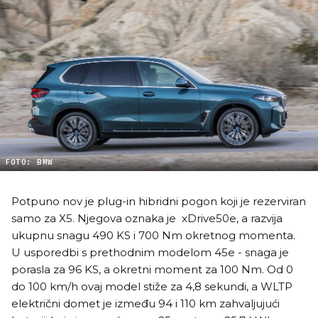
FOTO: BMW
Potpuno nov je plug-in hibridni pogon koji je rezerviran
samo za X5. Njegova oznaka je xDrive50e, a razvija
ukupnu snagu 490 KS i 700 Nm okretnog momenta.
U usporedbi s prethodnim modelom 45e - snaga je
porasla za 96 KS, a okretni moment za 100 Nm. Od 0
do 100 km/h ovaj model stiže za 4,8 sekundi, a WLTP
električni domet je između 94 i 110 km zahvaljujući