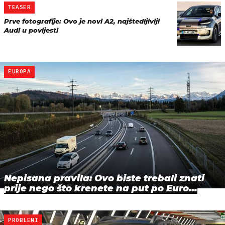
TEASER
Prve fotografije: Ovo je novi A2, najštedljiviji
Audi u povijesti
EUROPA
Nepisana pravila: Ovo biste trebali znati
prije nego što krenete na put po Euro…
PROBLEMI