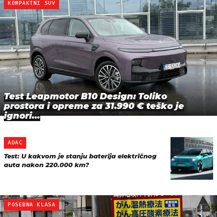
KOMPAKTNI SUV
Test Leapmotor B10 Design: Toliko
prostora i opreme za 31.990 € teško je
ignori…
ADAC
Test: U kakvom je stanju baterija električnog
auta nakon 220.000 km?
POSEBNA KLASA