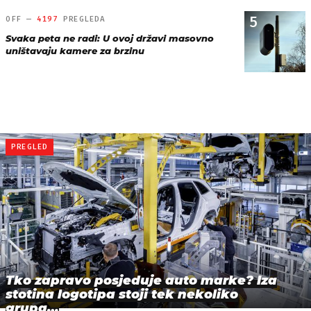
5
OFF —
4197
PREGLEDA
Svaka peta ne radi: U ovoj državi masovno
uništavaju kamere za brzinu
PREGLED
Tko zapravo posjeduje auto marke? Iza
stotina logotipa stoji tek nekoliko
grupa…