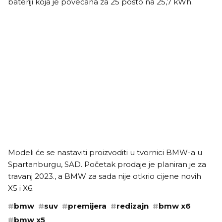
bateriji koja je povećana za 25 posto na 25,7 kWh.
Modeli će se nastaviti proizvoditi u tvornici BMW-a u
Spartanburgu, SAD. Početak prodaje je planiran je za
travanj 2023., a BMW za sada nije otkrio cijene novih
X5 i X6.
#
bmw
#
suv
#
premijera
#
redizajn
#
bmw x6
#
bmw x5