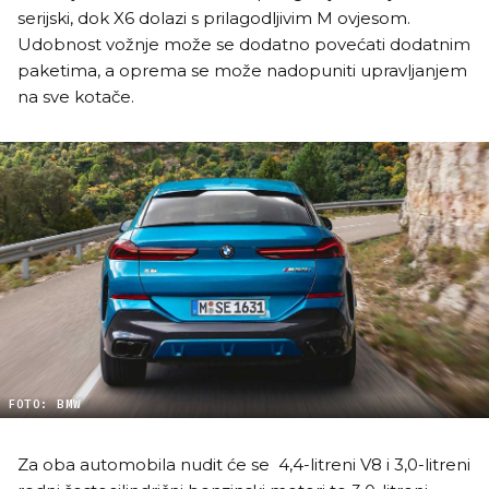
serijski, dok X6 dolazi s prilagodljivim M ovjesom.
Udobnost vožnje može se dodatno povećati dodatnim
paketima, a oprema se može nadopuniti upravljanjem
na sve kotače.
FOTO: BMW
Za oba automobila nudit će se 4,4-litreni V8 i 3,0-litreni