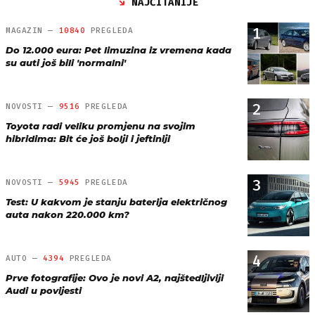
NAJČITANIJE
1
MAGAZIN —
10840
PREGLEDA
Do 12.000 eura: Pet limuzina iz vremena kada
su auti još bili 'normalni'
2
NOVOSTI —
9516
PREGLEDA
Toyota radi veliku promjenu na svojim
hibridima: Bit će još bolji i jeftiniji
3
NOVOSTI —
5945
PREGLEDA
Test: U kakvom je stanju baterija električnog
auta nakon 220.000 km?
4
AUTO —
4394
PREGLEDA
Prve fotografije: Ovo je novi A2, najštedljiviji
Audi u povijesti