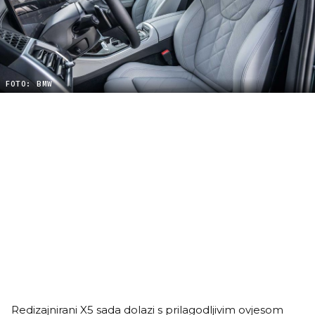
FOTO: BMW
Redizajnirani X5 sada dolazi s prilagodljivim ovjesom