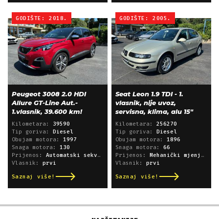
GODIŠTE: 2018.
GODIŠTE: 2005.
Peugeot 3008 2.0 HDI
Seat Leon 1.9 TDI - 1.
Allure GT-Line Aut.-
vlasnik, nije uvoz,
1.vlasnik, 39.600 km!
servisna, klima, alu 15"
Kilometara:
39590
Kilometara:
256270
Tip goriva:
Diesel
Tip goriva:
Diesel
Obujam motora:
1997
Obujam motora:
1896
Snaga motora:
130
Snaga motora:
66
Prijenos:
Automatski sekvencijski
Prijenos:
Mehanički mjenjač
Vlasnik:
prvi
Vlasnik:
prvi
Saznaj više!
Saznaj više!