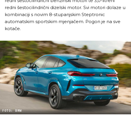
redni šestocilindrični benzinski motori te 3,0-litreni
redni šestocilindrični dizelski motor. Svi motori dolaze u
kombinaciji s novim 8-stupanjskim Steptronic
automatskim sportskim mjenjačem. Pogon je na sve
kotače.
FOTO: BMW