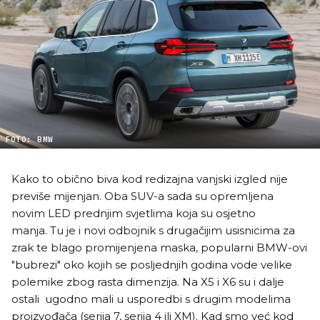
FOTO: BMW
Kako to obično biva kod redizajna vanjski izgled nije
previše mijenjan. Oba SUV-a sada su opremljena
novim LED prednjim svjetlima koja su osjetno
manja. Tu je i novi odbojnik s drugačijim usisnicima za
zrak te blago promijenjena maska, popularni BMW-ovi
"bubrezi" oko kojih se posljednjih godina vode velike
polemike zbog rasta dimenzija. Na X5 i X6 su i dalje
ostali ugodno mali u usporedbi s drugim modelima
proizvođača (serija 7, serija 4 ili XM). Kad smo već kod