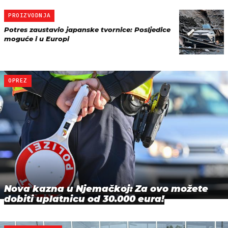
PROIZVODNJA
Potres zaustavio japanske tvornice: Posljedice
moguće i u Europi
OPREZ
Nova kazna u Njemačkoj: Za ovo možete
dobiti uplatnicu od 30.000 eura!