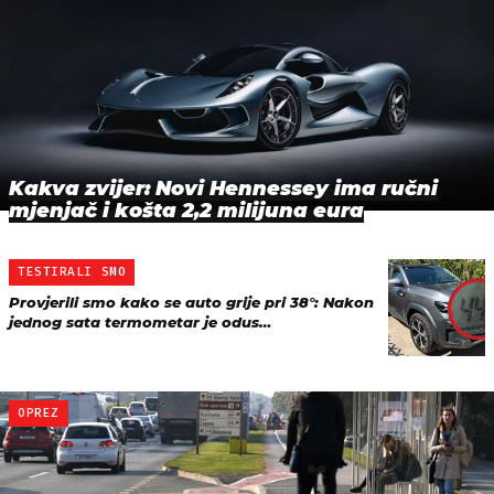
Kakva zvijer: Novi Hennessey ima ručni
mjenjač i košta 2,2 milijuna eura
TESTIRALI SMO
Provjerili smo kako se auto grije pri 38°: Nakon
jednog sata termometar je odus…
OPREZ