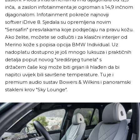
inča, a zaslon infotainmenta je ogroman s 14,9 inčnom
dijagonalom. Infotainment pokreće najnoviji
softver iDrive 8. Sjedala su opremljena novim
"Sensafin" presvlakama koje podsjećaju na pravu kožu.
Ako želite, možete se odlučiti i za klasični interijer od
Merino kože s popisa opcija BMW Individual. Uz
nadoplatu dostupno je još mnogo luksuza i praktičnih
detalja poput novog "središnjeg tunela" s
držačem čaše koji može biti grijan ili hlađen da bi
napitci uvijek bili savršene temperature. Tu je i
premium audio sustav Bowers & Wilkins i panoramski
stakleni krov "Sky Lounge".