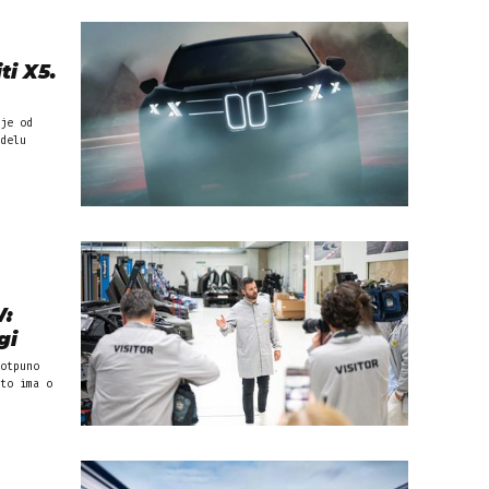
i X5.
je od
delu
W:
gi
otpuno
to ima o