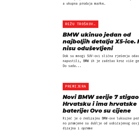
a ukupna prodaja marke…
REŽU TROŠKOVE?
BMW ukinuo jedan od
najboljih detalja X5-ice.
nisu oduševljeni
Dok su mnogi SUV-ovi slična rješenja odav
napustili, BMW ih je zadržao kroz više ge
Do sada...
PREMIJERA
Novi BMW serije 7 stigao
Hrvatsku i ima hrvatske
baterije: Ovo su cijene
Riječ je o redizajnu BMW-ove luksuzne per
no promjene su dublje od uobičajenog osvj
dizajna i opreme