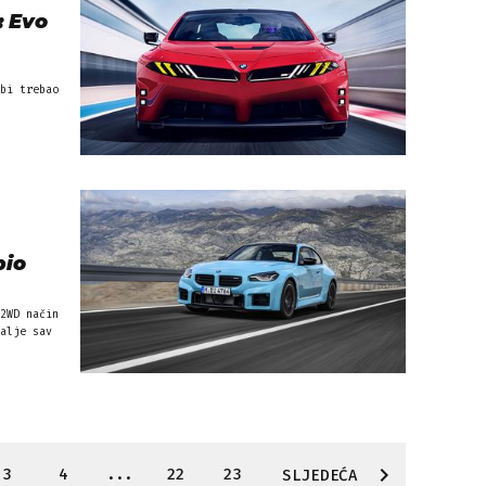
: Evo
bi trebao
bio
2WD način
alje sav
3
4
...
22
23
SLJEDEĆA