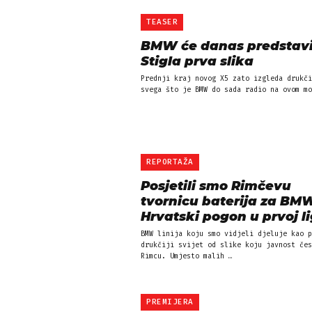
TEASER
BMW će danas predstavit
Stigla prva slika
Prednji kraj novog X5 zato izgleda drukči
svega što je BMW do sada radio na ovom mo
REPORTAŽA
Posjetili smo Rimčevu
tvornicu baterija za BM
Hrvatski pogon u prvoj li
BMW linija koju smo vidjeli djeluje kao p
drukčiji svijet od slike koju javnost čes
Rimcu. Umjesto malih …
PREMIJERA