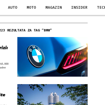
AUTO
MOTO
MAGAZIN
INSIDER
TEC
223 REZULTATA ZA TAG “
BMW
”
izi:
40.000
adne
šte