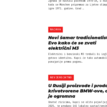
Zgrada je nastala početkom 1970-ih, u raz
kada se München pripremao za Ljetne olimp
igre 1972. godine. Grad …
NAJAVA
Novi šamar tradicionalis
Evo kako će se zvati
električni M3
Električni i benzinski M3 trebali bi izgl
gotovo identično. Kupci će tako automobil
ponajprije prema pogonu…
NEVJEROJATNO
U Rusiji proizvode i prod
krivotvorene BMW-ove, c
je ogromna
Unatoč rizicima, kupci se očito pojavljuj
2025. je prodano 145 lokalno sastavljenih