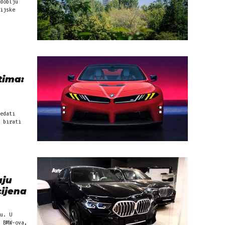
doblju
ijske
tima:
edati
 birati
aju
ijena
u. U
 BMW-ova,