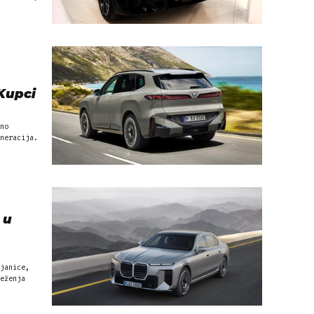
 Kupci
no
neracija.
 u
janice,
eženja