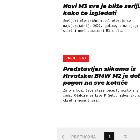
Novi M3 sve je bliže seriji
kako će izgledati
Serijski električni model očekuje se
najvjerojatnije 2027. godine, a uz njega 
stići i novi benzinski M3 s bla…
PREMIJERA
Predstavljen slikama iz
Hrvatske: BMW M2 je do
pogon na sve kotače
Za one koji žele stari recept, postoji i 
rada. Odabire se kroz M Setup izbornik, š
okretni moment sam…
1
2
PRETHODNA