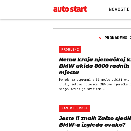
NOVOSTI
PRONAĐENO 
PROBLEMI
Nema kraja njemačkoj kr
BMW ukida 8000 radnih
mjesta
Ponudu za otpremninu bi moglo dobiti oko 
ljudi, gotovo polovica BMW-ove njemačke r
snage. Grupa je sredinom …
ZANIMLJIVOST
Jeste li znali: Zašto sjedi
BMW-a izgleda ovako?