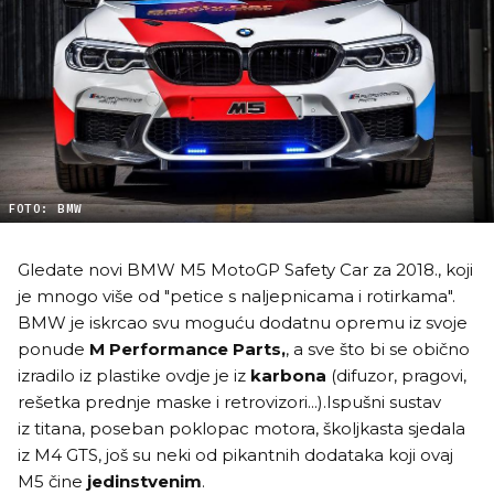
FOTO: BMW
Gledate novi BMW M5 MotoGP Safety Car za 2018., koji
je mnogo više od "petice s naljepnicama i rotirkama".
BMW je iskrcao svu moguću dodatnu opremu iz svoje
ponude
M Performance Parts,
, a sve što bi se obično
izradilo iz plastike ovdje je iz
karbona
(difuzor, pragovi,
rešetka prednje maske i retrovizori...).Ispušni sustav
iz titana, poseban poklopac motora, školjkasta sjedala
iz M4 GTS, još su neki od pikantnih dodataka koji ovaj
M5 čine
jedinstvenim
.