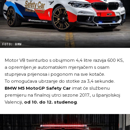
FOTO: BMW
Motor V8 twinturbo s obujmom 4,4 litre razvija 600 KS,
a opremljen je automatskim mjenjačem s osam
stupnjeva prijenosa i pogonom na sve kotače.
To omogućava ubrzanje do stotke za 3,4 sekunde.
BMW M5 MotoGP Safety Car
imat će službenu
premijeru na finalnoj utrci sezone 2017., u španjolskoj
Valenciji,
od 10. do 12. studenog
.