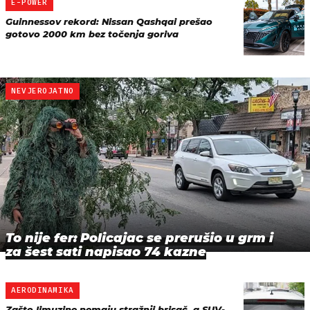
E-POWER
Guinnessov rekord: Nissan Qashqai prešao
gotovo 2000 km bez točenja goriva
NEVJEROJATNO
To nije fer: Policajac se prerušio u grm i
za šest sati napisao 74 kazne
AERODINAMIKA
Zašto limuzine nemaju stražnji brisač, a SUV-