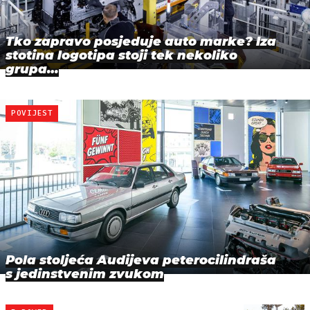
Tko zapravo posjeduje auto marke? Iza
stotina logotipa stoji tek nekoliko
grupa…
POVIJEST
Pola stoljeća Audijeva peterocilindraša
s jedinstvenim zvukom