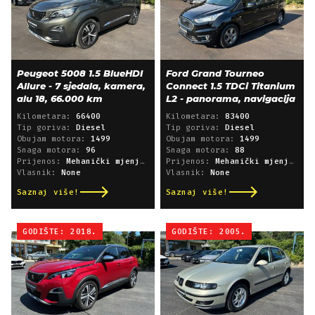
Peugeot 5008 1.5 BlueHDI
Ford Grand Tourneo
Allure - 7 sjedala, kamera,
Connect 1.5 TDCi Titanium
alu 18, 66.000 km
L2 - panorama, navigacija
Kilometara:
66400
Kilometara:
83400
Tip goriva:
Diesel
Tip goriva:
Diesel
Obujam motora:
1499
Obujam motora:
1499
Snaga motora:
96
Snaga motora:
88
Prijenos:
Mehanički mjenjač
Prijenos:
Mehanički mjenjač
Vlasnik:
None
Vlasnik:
None
Saznaj više!
Saznaj više!
GODIŠTE: 2018.
GODIŠTE: 2005.