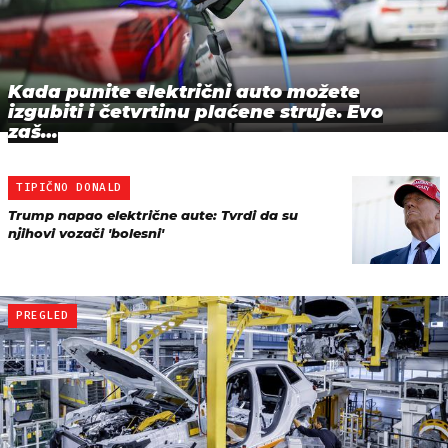
Kada punite električni auto možete
izgubiti i četvrtinu plaćene struje. Evo
zaš…
TIPIČNO DONALD
Trump napao električne aute: Tvrdi da su
njihovi vozači 'bolesni'
PREGLED