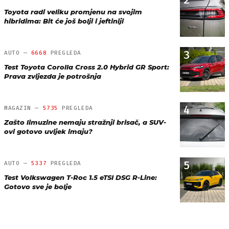
Toyota radi veliku promjenu na svojim
hibridima: Bit će još bolji i jeftiniji
3
AUTO —
6668
PREGLEDA
Test Toyota Corolla Cross 2.0 Hybrid GR Sport:
Prava zvijezda je potrošnja
4
MAGAZIN —
5735
PREGLEDA
Zašto limuzine nemaju stražnji brisač, a SUV-
ovi gotovo uvijek imaju?
5
AUTO —
5337
PREGLEDA
Test Volkswagen T-Roc 1.5 eTSI DSG R-Line:
Gotovo sve je bolje