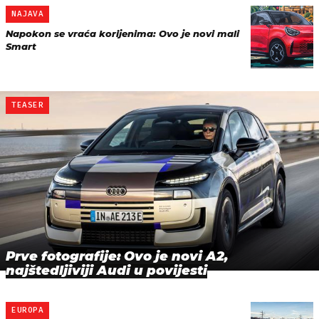
NAJAVA
Napokon se vraća korijenima: Ovo je novi mali
Smart
TEASER
Prve fotografije: Ovo je novi A2,
najštedljiviji Audi u povijesti
EUROPA