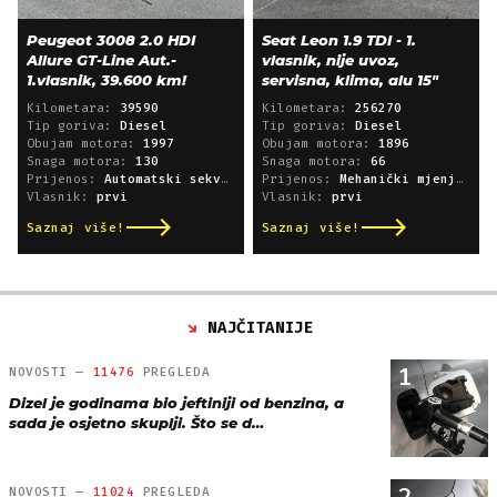
Peugeot 3008 2.0 HDI
Seat Leon 1.9 TDI - 1.
Allure GT-Line Aut.-
vlasnik, nije uvoz,
1.vlasnik, 39.600 km!
servisna, klima, alu 15"
Kilometara:
39590
Kilometara:
256270
Tip goriva:
Diesel
Tip goriva:
Diesel
Obujam motora:
1997
Obujam motora:
1896
Snaga motora:
130
Snaga motora:
66
Prijenos:
Automatski sekvencijski
Prijenos:
Mehanički mjenjač
Vlasnik:
prvi
Vlasnik:
prvi
Saznaj više!
Saznaj više!
NAJČITANIJE
1
NOVOSTI —
11476
PREGLEDA
Dizel je godinama bio jeftiniji od benzina, a
sada je osjetno skuplji. Što se d…
2
NOVOSTI —
11024
PREGLEDA