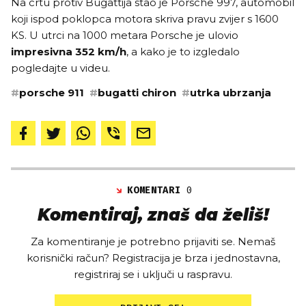
Na crtu protiv Bugattija stao je Porsche 997, automobil
koji ispod poklopca motora skriva pravu zvijer s 1600
KS. U utrci na 1000 metara Porsche je ulovio
impresivna 352 km/h
, a kako je to izgledalo
pogledajte u videu.
#
porsche 911
#
bugatti chiron
#
utrka ubrzanja
KOMENTARI
0
Komentiraj, znaš da želiš!
Za komentiranje je potrebno prijaviti se. Nemaš
korisnički račun? Registracija je brza i jednostavna,
registriraj se i uključi u raspravu.