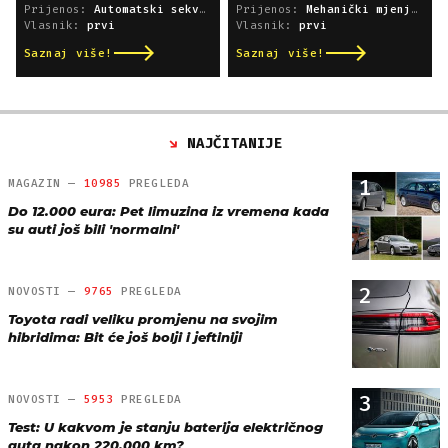
Prijenos:
Automatski sekvencijski
Prijenos:
Mehanički mjenjač
Vlasnik:
prvi
Vlasnik:
prvi
Saznaj više!
Saznaj više!
NAJČITANIJE
1
MAGAZIN —
10985
PREGLEDA
Do 12.000 eura: Pet limuzina iz vremena kada
su auti još bili 'normalni'
2
NOVOSTI —
9765
PREGLEDA
Toyota radi veliku promjenu na svojim
hibridima: Bit će još bolji i jeftiniji
3
NOVOSTI —
5953
PREGLEDA
Test: U kakvom je stanju baterija električnog
auta nakon 220.000 km?