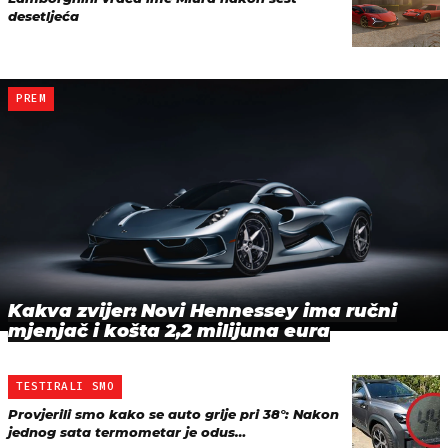
desetljeća
PREM
Kakva zvijer: Novi Hennessey ima ručni
mjenjač i košta 2,2 milijuna eura
TESTIRALI SMO
Provjerili smo kako se auto grije pri 38°: Nakon
jednog sata termometar je odus…