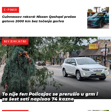
E-POWER
Guinnessov rekord: Nissan Qashqai prešao
gotovo 2000 km bez točenja goriva
NEVJEROJATNO
To nije fer: Policajac se prerušio u grm i
za šest sati napisao 74 kazne