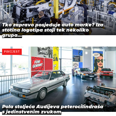
Tko zapravo posjeduje auto marke? Iza
stotina logotipa stoji tek nekoliko
grupa…
POVIJEST
Pola stoljeća Audijeva peterocilindraša
s jedinstvenim zvukom