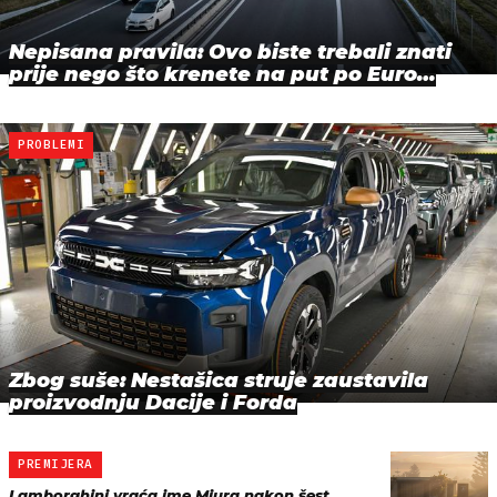
Nepisana pravila: Ovo biste trebali znati
prije nego što krenete na put po Euro…
PROBLEMI
Zbog suše: Nestašica struje zaustavila
proizvodnju Dacije i Forda
PREMIJERA
Lamborghini vraća ime Miura nakon šest