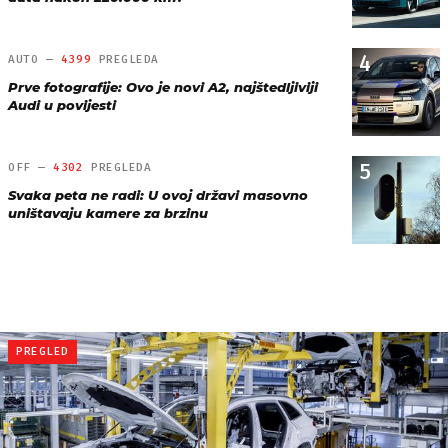
4
AUTO —
4399
PREGLEDA
Prve fotografije: Ovo je novi A2, najštedljiviji
Audi u povijesti
5
OFF —
4302
PREGLEDA
Svaka peta ne radi: U ovoj državi masovno
uništavaju kamere za brzinu
PREGLED