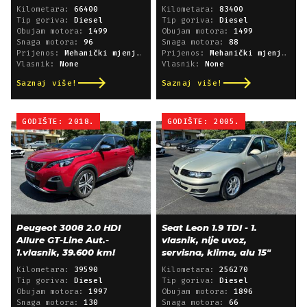
Kilometara:
66400
Kilometara:
83400
Tip goriva:
Diesel
Tip goriva:
Diesel
Obujam motora:
1499
Obujam motora:
1499
Snaga motora:
96
Snaga motora:
88
Prijenos:
Mehanički mjenjač
Prijenos:
Mehanički mjenjač
Vlasnik:
None
Vlasnik:
None
Saznaj više!
Saznaj više!
GODIŠTE: 2018.
GODIŠTE: 2005.
Peugeot 3008 2.0 HDI
Seat Leon 1.9 TDI - 1.
Allure GT-Line Aut.-
vlasnik, nije uvoz,
1.vlasnik, 39.600 km!
servisna, klima, alu 15"
Kilometara:
39590
Kilometara:
256270
Tip goriva:
Diesel
Tip goriva:
Diesel
Obujam motora:
1997
Obujam motora:
1896
Snaga motora:
130
Snaga motora:
66