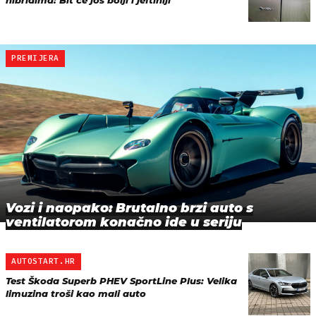
hibridima: Bit će još bolji i jeftiniji
PREMIJERA
Vozi i naopako: Brutalno brzi auto s
ventilatorom konačno ide u seriju
AUTOSTART.HR
Test Škoda Superb PHEV SportLine Plus: Velika
limuzina troši kao mali auto