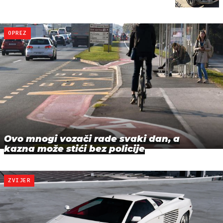
OPREZ
Ovo mnogi vozači rade svaki dan, a
kazna može stići bez policije
ZVIJER