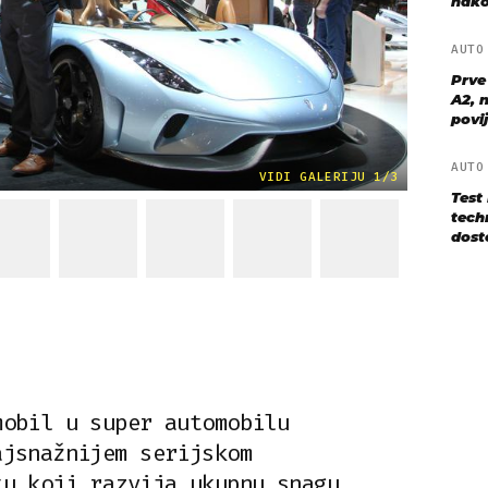
nako
AUT
Prve
A2, n
povij
AUT
VIDI GALERIJU 1/3
Test
techn
dost
mobil u super automobilu
ajsnažnijem serijskom
tu koji razvija ukupnu snagu