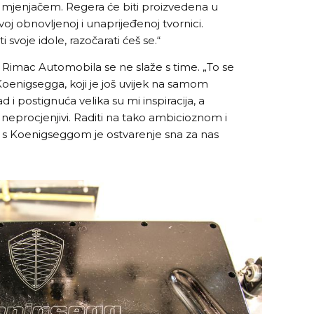
mjenjačem. Regera će biti proizvedena u
j obnovljenoj i unaprijeđenoj tvornici.
 svoje idole, razočarati ćeš se.“
č Rimac Automobila se ne slaže s time. „To se
Koenigsegga, koji je još uvijek na samom
d i postignuća velika su mi inspiracija, a
a neprocjenjivi. Raditi na tako ambicioznom i
s Koenigseggom je ostvarenje sna za nas