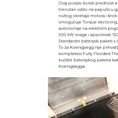
Ovaj postav koristi prednost e
trenutan odziv na papučicu 
nultog okretaja motora i širo
omogućuje Torque Vectoring, 
autonomije na električni pogo
500 kW snage i apsorbirati 15
Standardni baterijski paketi
To za Koenigsegg nije prihvatlj
kompleksni Fully Flooded T
kućište baterijskog paketa kak
Koenigsegga.