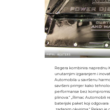
FOTO: REUTERS
Regera kombinira naprednu K
unutarnjim izgaranjem i inova
Automobila u savršenu harmon
savršeni primjer kako tehnolo
performanse bez kompromisa, 
plinova.“ „Rimac Automobili reag
baterijski paket koji odgovar
zadanim okvirima.“ Rekao je 