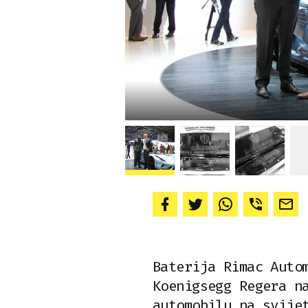
Baterija Rimac Auto
Koenigsegg Regera n
automobilu na svije