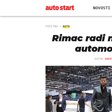
NOVOSTI
POČETNA
AUTO
Rimac radi n
automob
AUTOR
DAVO