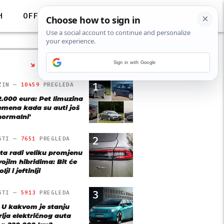
H
OFF
Sign in with Google
NAJČITANIJE
1
ZIN —
10459
PREGLEDA
2.000 eura: Pet limuzina
remena kada su auti još
'normalni'
2
STI —
7651
PREGLEDA
ta radi veliku promjenu
vojim hibridima: Bit će
lji i jeftiniji
3
STI —
5913
PREGLEDA
: U kakvom je stanju
rija električnog auta