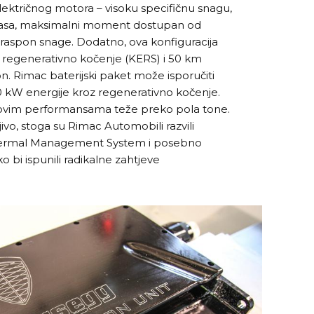
lektričnog motora – visoku specifičnu snagu,
gasa, maksimalni moment dostupan od
k raspon snage. Dodatno, ova konfiguracija
regenerativno kočenje (KERS) i 50 km
n. Rimac baterijski paket može isporučiti
0 kW energije kroz regenerativno kočenje.
 s ovim performansama teže preko pola tone.
ivo, stoga su Rimac Automobili razvili
hermal Management System i posebno
o bi ispunili radikalne zahtjeve