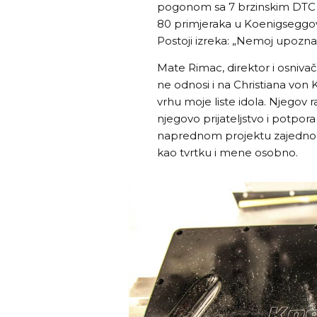
pogonom sa 7 brzinskim DTC 
80 primjeraka u Koenigseggovo
Postoji izreka: „Nemoj upoznati
Mate Rimac, direktor i osniva
ne odnosi i na Christiana von 
vrhu moje liste idola. Njegov ra
njegovo prijateljstvo i potpor
naprednom projektu zajedno 
kao tvrtku i mene osobno.