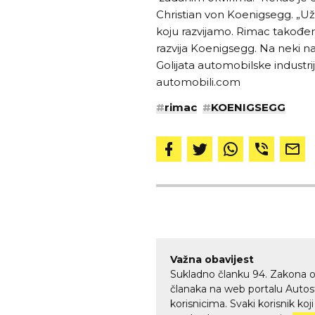
Christian von Koenigsegg. „Uži
koju razvijamo. Rimac također 
razvija Koenigsegg. Na neki na
Golijata automobilske industrij
automobili.com
#
rimac
#
KOENIGSEGG
Važna obavijest
Sukladno članku 94. Zakona o
članaka na web portalu Autos
korisnicima. Svaki korisnik koj