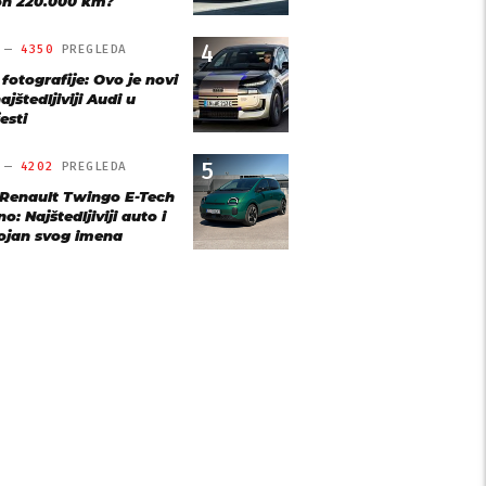
n 220.000 km?
4
O —
4350
PREGLEDA
 fotografije: Ovo je novi
ajštedljiviji Audi u
esti
5
O —
4202
PREGLEDA
 Renault Twingo E-Tech
o: Najštedljiviji auto i
ojan svog imena