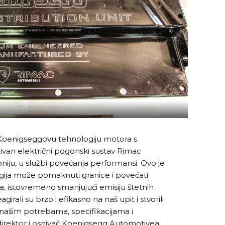
oenigseggovu tehnologiju motora s
tivan električni pogonski sustav Rimac
iju, u službi povećanja performansi. Ovo je
gija može pomaknuti granice i povećati
istovremeno smanjujući emisiju štetnih
irali su brzo i efikasno na naš upit i stvorili
a našim potrebama, specifikacijama i
direktor i osnivač Koenigsegg Automotivea,