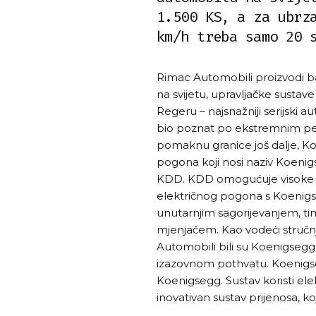
1.500 KS, a za ubrz
km/h treba samo 20 
Rimac Automobili proizvodi ba
na svijetu, upravljačke sust
Regeru – najsnažniji serijski 
bio poznat po ekstremnim pe
pomaknu granice još dalje, K
pogona koji nosi naziv Koenig
KDD. KDD omogućuje visoke 
električnog pogona s Koenig
unutarnjim sagorijevanjem, tim
mjenjačem. Kao vodeći stručn
Automobili bili su Koenigseg
izazovnom pothvatu. Koenigse
Koenigsegg. Sustav koristi el
inovativan sustav prijenosa, ko