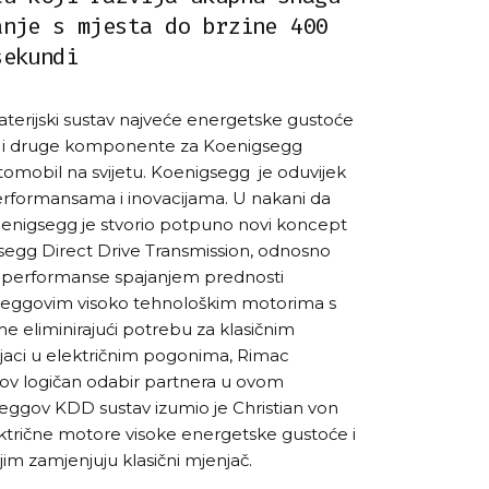
anje s mjesta do brzine 400
sekundi
terijski sustav najveće energetske gustoće
ave i druge komponente za Koenigsegg
automobil na svijetu. Koenigsegg je oduvijek
rformansama i inovacijama. U nakani da
oenigsegg je stvorio potpuno novi koncept
segg Direct Drive Transmission, odnosno
performanse spajanjem prednosti
seggovim visoko tehnološkim motorima s
e eliminirajući potrebu za klasičnim
jaci u električnim pogonima, Rimac
gov logičan odabir partnera u ovom
ggov KDD sustav izumio je Christian von
ektrične motore visoke energetske gustoće i
jim zamjenjuju klasični mjenjač.