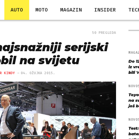
AUTO
MOTO
MAGAZIN
INSIDER
TEC
50 PREGLEDA
ajsnažniji serijski
MAGA
il na svijetu
Do 1
iz v
bili 
R KINDY
04. OŽUJKA 2015.
NOVO
Toyo
na s
još bo
NOVO
Test
bate